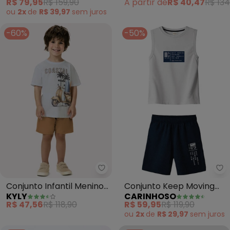
R$ 79,95
R$ 159,90
A partir de
R$ 40,47
R$ 134
ou
2x
de
R$ 39,97
sem
juros
-60%
-50%
Kyly - Conjunto Infantil Menin
Ca
Conjunto Infantil Menino
Conjunto Keep Moving
KYLY
CARINHOSO
Estampa (Branco)
Forward em Moletinho
R$ 47,56
R$ 118,90
R$ 59,95
R$ 119,90
(Branco)
ou
2x
de
R$ 29,97
sem
juros