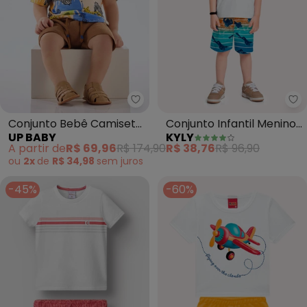
Up Baby - Conjunto Bebê Cami
Ky
Conjunto Bebê Camiseta
Conjunto Infantil Menino
UP BABY
KYLY
e Bermuda (Branco)
Lettering (Branco)
A partir de
R$ 69,96
R$ 174,90
R$ 38,76
R$ 96,90
ou
2x
de
R$ 34,98
sem
juros
-45%
-60%