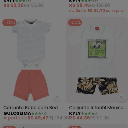
KYLY
KYLY
Bordado (Branco)
Palmeira (Branco)
R$ 52,36
R$ 130,90
R$ 69,45
R$ 138,90
ou
2x
de
R$ 34,72
sem
juros
-70%
-60%
Guloseima - Conjunto Bebê co
Ky
Conjunto Bebê com Body
Conjunto Infantil Menino
GULOSEIMA
KYLY
e Bermuda (Branco)
Lettering (Off White)
A partir de
R$ 49,47
R$ 164,90
R$ 44,36
R$ 110,90