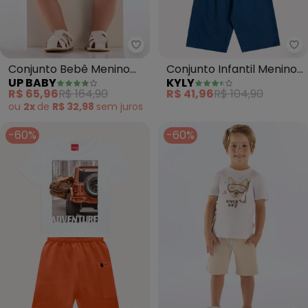
Up Baby - Conjunto Bebê Meni
Ky
Conjunto Bebê Menino
Conjunto Infantil Menino
UP BABY
KYLY
Body e Bermuda
Estampa (Branco)
R$ 65,96
R$ 164,90
R$ 41,96
R$ 104,90
(Branco)
ou
2x
de
R$ 32,98
sem
juros
-60%
-60%