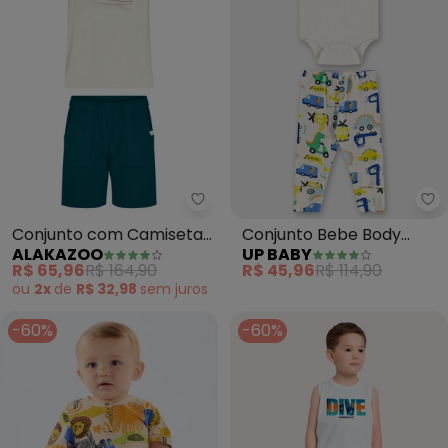
Alakazoo - Conjunto com Cami
Up
Conjunto com Camiseta
Conjunto Bebe Body
ALAKAZOO
UP BABY
e Bermuda (Branco)
Manga Curta e Calça
R$ 65,96
R$ 164,90
R$ 45,96
R$ 114,90
Dino Carros (Branco)
ou
2x
de
R$ 32,98
sem
juros
-60%
-60%