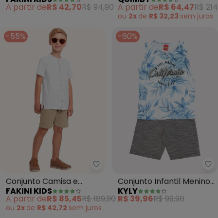
Bermuda (Branco)
Algodão Bermuda
A partir de
R$ 42,70
R$ 94,90
A partir de
R$ 64,47
R$ 214
(Branco)
ou
2x
de
R$ 32,23
sem
juros
-55%
-60%
Fakini Kids - Conjunto Camisa 
Ky
Conjunto Camisa e
Conjunto Infantil Menino
FAKINI KIDS
KYLY
Bermuda (Branco)
Califórnia (Branco)
A partir de
R$ 85,45
R$ 189,90
R$ 39,96
R$ 99,90
ou
2x
de
R$ 42,72
sem
juros