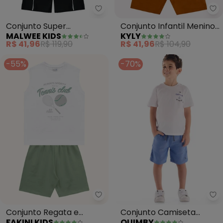
Malwee Kids - Conjunto Super 
Ky
Conjunto Super
Conjunto Infantil Menino
MALWEE KIDS
KYLY
Campeão 10 (Branco)
Dinossauro (Branco)
R$ 41,96
R$ 119,90
R$ 41,96
R$ 104,90
-55%
-70%
Fakini Kids - Conjunto Regata 
Qu
Conjunto Regata e
Conjunto Camiseta
FAKINI KIDS
QUIMBY