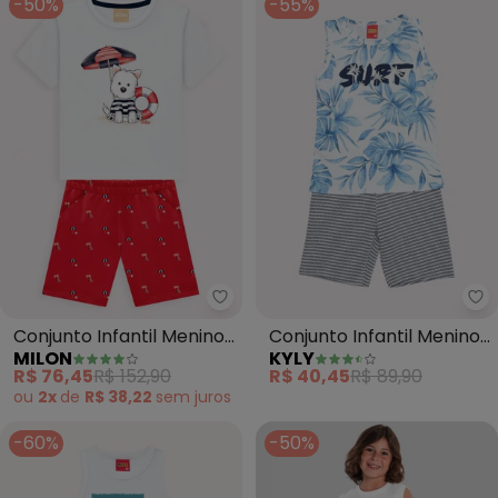
-50%
-55%
Milon - Conjunto Infantil Menin
Ky
Conjunto Infantil Menino
Conjunto Infantil Menino
MILON
KYLY
Cachorrinho (Branco)
Lettering (Branco)
R$ 76,45
R$ 152,90
R$ 40,45
R$ 89,90
ou
2x
de
R$ 38,22
sem
juros
-60%
-50%