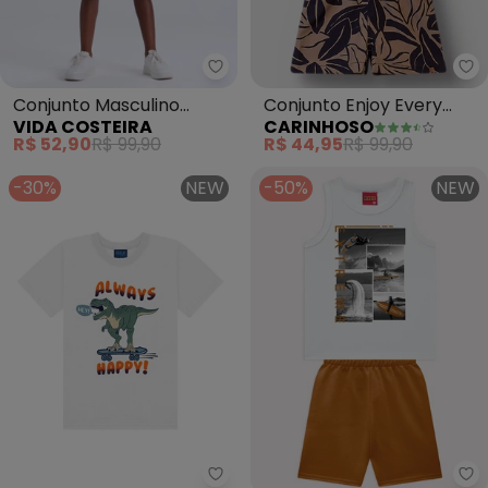
Vida Costeira - Conjunto Mascul
Ca
Conjunto Masculino
Conjunto Enjoy Every
VIDA COSTEIRA
CARINHOSO
Infantil de Verão Regata
Moment Menino
R$ 52,90
R$ 99,90
R$ 44,95
R$ 99,90
Tricolor (Branco)
(Branco)
-30%
NEW
-50%
NEW
Ddk - Conjunto Camiseta e Be
Ky