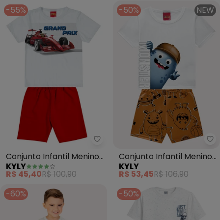
-55%
-50%
NEW
Kyly - Conjunto Infantil Menin
Ky
Conjunto Infantil Menino
Conjunto Infantil Menino
KYLY
KYLY
em Algodão (Branco)
Monstrinhos (Branco)
R$ 45,40
R$ 100,90
R$ 53,45
R$ 106,90
-60%
-50%