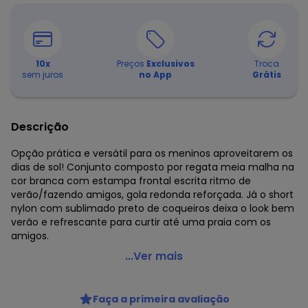
10
x
Preços
Exclusivos
Troca
sem juros
no App
Grátis
Descrição
Opção prática e versátil para os meninos aproveitarem os
dias de sol! Conjunto composto por regata meia malha na
cor branca com estampa frontal escrita ritmo de
verão/fazendo amigos, gola redonda reforçada. Já o short
nylon com sublimado preto de coqueiros deixa o look bem
verão e refrescante para curtir até uma praia com os
amigos.
Pulla Bulla - Conjunto Meia Malha Branco
...Ver mais
Código do produto: 7502330
Fornecedor: CONFECCOES JO JO LTDA / CNPJ
Faça a primeira avaliação
83.938.985/0001-28