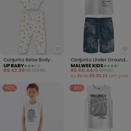
Up Baby - Conjunto Bebe Body 
Ma
Conjunto Bebe Body
Conjunto Under Ground
UP BABY
MALWEE KIDS
Manga Curta e Calça
(Branco)
R$ 43,96
R$ 109,90
R$ 60,44
R$ 109,90
Dino (Branco)
ou
2x
de
R$ 30,22
sem
juros
-60%
-45%