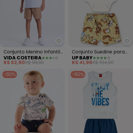
Vida Costeira - Conjunto Menino
Up
Conjunto Menino Infantil
Conjunto Suedine para
VIDA COSTEIRA
UP BABY
Tropical (Branco)
Bebê Menino (Branco)
R$ 52,90
R$ 99,90
R$ 41,96
R$ 104,90
-60%
-60%