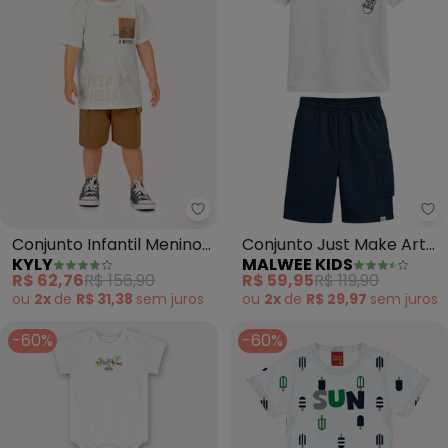
Kyly - Conjunto Infantil Menino
Ma
Conjunto Infantil Menino
Conjunto Just Make Art
KYLY
MALWEE KIDS
em Algodão (Off White)
(Branco)
R$ 62,76
R$ 156,90
R$ 59,95
R$ 119,90
ou
2x
de
R$ 31,38
sem
juros
ou
2x
de
R$ 29,97
sem
juros
-60%
-60%