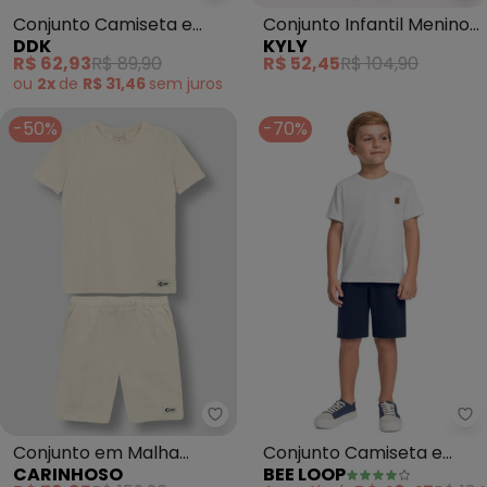
Conjunto Camiseta e
Conjunto Infantil Menino
DDK
KYLY
Bermuda (Branco)
Kitesurfing (Branco)
R$ 62,93
R$ 89,90
R$ 52,45
R$ 104,90
ou
2x
de
R$ 31,46
sem
juros
-50%
-70%
Carinhoso - Conjunto em Malha
Be
Conjunto em Malha
Conjunto Camiseta e
CARINHOSO
BEE LOOP
Texturizada (Branco)
Bermuda (Branco)