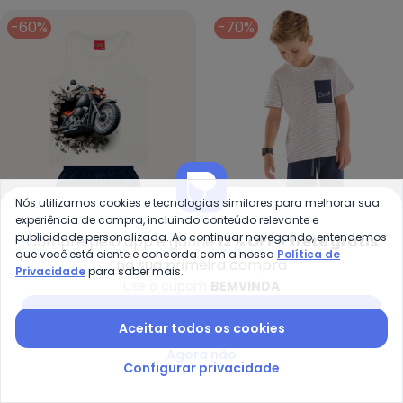
-60%
-70%
Nós utilizamos cookies e tecnologias similares para melhorar sua
experiência de compra, incluindo conteúdo relevante e
publicidade personalizada. Ao continuar navegando, entendemos
Compre pelo app e ganhe
12% OFF + frete grátis
que você está ciente e concorda com a nossa
Política de
na sua primeira compra
Kyly - Conjunto Infantil Menino
Qu
Privacidade
para saber mais.
Use o cupom
BEMVINDA
Conjunto Infantil Menino
Conjunto Camiseta
KYLY
QUIMBY
Baixar app Posthaus
em Algodão (Off White)
Bermuda (Branco)
R$ 41,96
R$ 104,90
A partir de
R$ 53,97
R$ 179
Aceitar todos os cookies
Agora não
-60%
-59%
Configurar privacidade