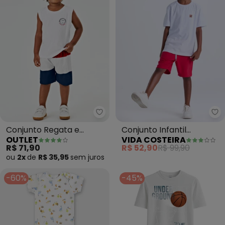
Outlet - Conjunto Regata e Be
Vi
Conjunto Regata e
Conjunto Infantil
OUTLET
VIDA COSTEIRA
Bermuda (Branco)
Camiseta Lisa Aplique
R$ 71,90
R$ 52,90
R$ 99,90
(Branco)
ou
2x
de
R$ 35,95
sem
juros
-60%
-45%