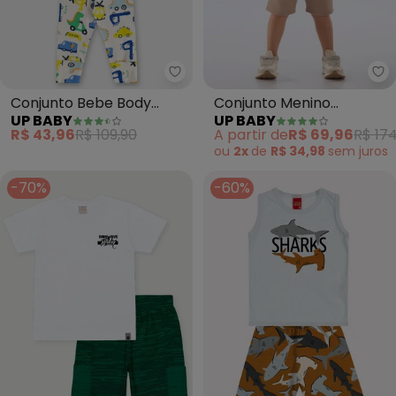
Up Baby - Conjunto Bebe Body 
Up
Conjunto Bebe Body
Conjunto Menino
UP BABY
UP BABY
Manga Curta e Calça
Camiseta e Bermuda
R$ 43,96
R$ 109,90
A partir de
R$ 69,96
R$ 174
Carros (Branco)
(Branco)
ou
2x
de
R$ 34,98
sem
juros
-70%
-60%