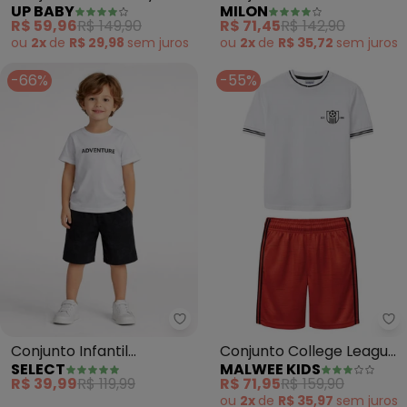
UP BABY
MILON
Calça Xadrez (Branco)
Estampa (Branco)
R$ 59,96
R$ 149,90
R$ 71,45
R$ 142,90
ou
2x
de
R$ 29,98
sem
juros
ou
2x
de
R$ 35,72
sem
juros
-66%
-55%
Select - Conjunto Infantil Cam
Ma
Conjunto Infantil
Conjunto College League
SELECT
MALWEE KIDS
Camiseta com Bermuda
(Branco)
R$ 39,99
R$ 119,99
R$ 71,95
R$ 159,90
(Branco)
ou
2x
de
R$ 35,97
sem
juros