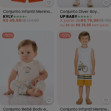
Kyly - Conjunto Infantil Menino
Up
Conjunto Infantil Menino
Conjunto Diver Boy
KYLY
UP BABY
Dinossauro (Branco)
Camiseta Bermuda
R$ 49,96
R$ 124,90
A partir de
R$ 79,96
R$ 199
(Branco)
ou
2x
de
R$ 39,98
sem
juros
-60%
-50%
Up Baby - Conjunto Bebê Body 
Mi
Conjunto Bebê Body e
Conjunto Infantil Menino