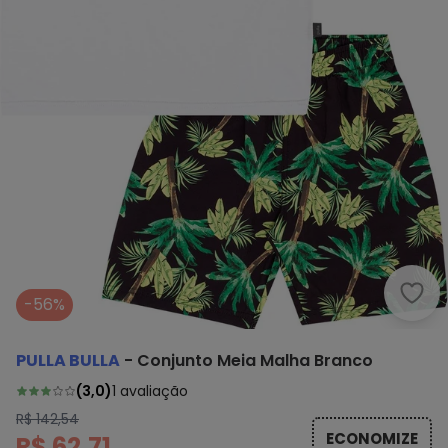
Pull
-56%
PULLA BULLA
-
Conjunto Meia Malha Branco
(
3,0
)
1
avaliação
R$ 142,54
ECONOMIZE
R$ 62,71