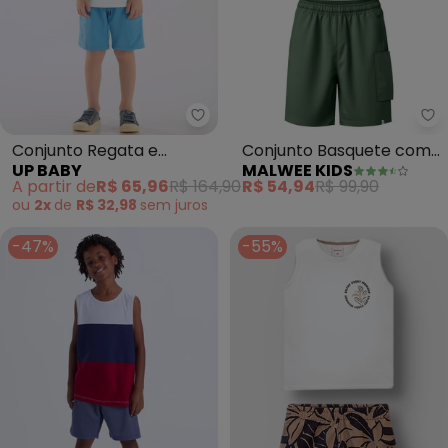
Up Baby - Conjunto Regata e 
Ma
Conjunto Regata e
Conjunto Basquete com
UP BABY
MALWEE KIDS
Bermuda Menino Up
Moletinho (Branco)
A partir de
R$ 65,96
R$ 164,90
R$ 54,94
R$ 99,90
Baby Branco
ou
2x
de
R$ 32,98
sem
juros
-47%
-55%