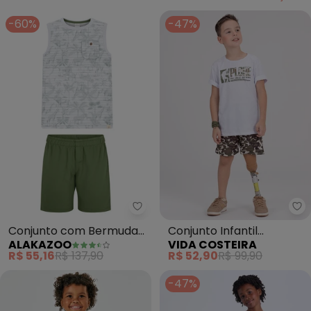
-60%
-47%
Alakazoo - Conjunto com Berm
Vi
Conjunto com Bermuda
Conjunto Infantil
ALAKAZOO
VIDA COSTEIRA
de Moletom e Regata
Sublimado Camuflado
R$ 55,16
R$ 137,90
R$ 52,90
R$ 99,90
(Branco)
(Branco)
-47%