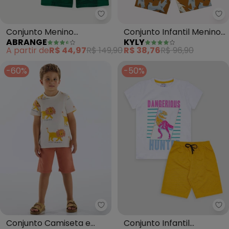
Abrange - Conjunto Menino Di
Ky
Conjunto Menino
Conjunto Infantil Menino
ABRANGE
KYLY
Dinowave (Branco)
Tubarão (Branco)
A partir de
R$ 44,97
R$ 149,90
R$ 38,76
R$ 96,90
-60%
-50%
Up Baby - Conjunto Camiseta 
Tu
Conjunto Camiseta e
Conjunto Infantil