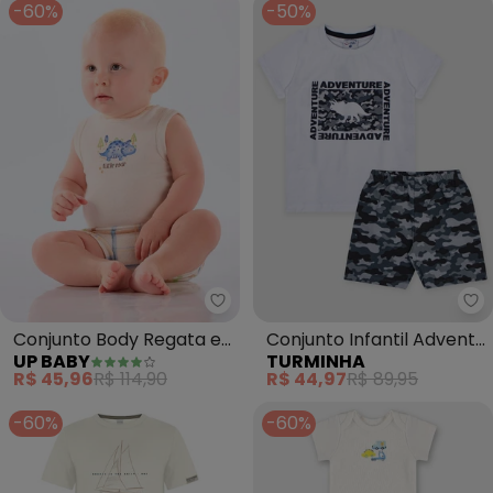
-60%
-50%
Up Baby - Conjunto Body Regat
Tu
Conjunto Body Regata e
Conjunto Infantil Advent
UP BABY
TURMINHA
Short (Branco)
(Branco)
R$ 45,96
R$ 114,90
R$ 44,97
R$ 89,95
-60%
-60%