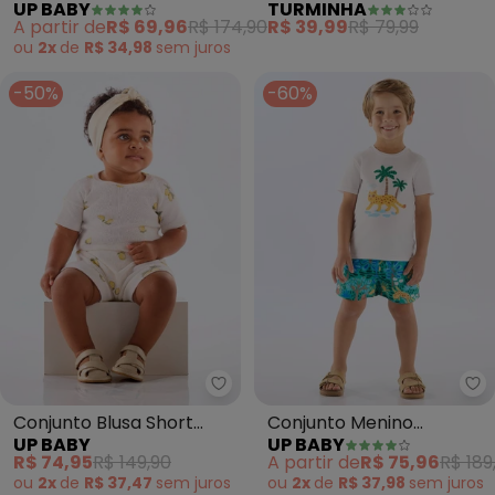
UP BABY
TURMINHA
Bermuda (Branco)
Dangerous (Branco)
A partir de
R$ 69,96
R$ 174,90
R$ 39,99
R$ 79,99
ou
2x
de
R$ 34,98
sem
juros
-50%
-60%
Up Baby - Conjunto Blusa Short
Up
Conjunto Blusa Short
Conjunto Menino
UP BABY
UP BABY
Ribana Nature Up Baby
Camiseta e Short
R$ 74,95
R$ 149,90
A partir de
R$ 75,96
R$ 189
Branco
(Branco)
ou
2x
de
R$ 37,47
sem
juros
ou
2x
de
R$ 37,98
sem
juros