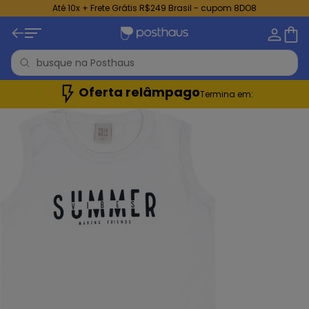
Até 10x + Frete Grátis R$249 Brasil - cupom 8DO8
Oferta relâmpago
Termina em: