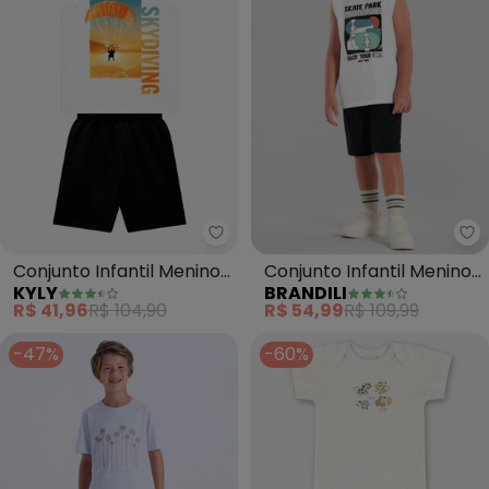
Kyly - Conjunto Infantil Menin
Br
Conjunto Infantil Menino
Conjunto Infantil Menino
KYLY
BRANDILI
em Algodão (Branco)
de Skate em Gel
R$ 41,96
R$ 104,90
R$ 54,99
R$ 109,99
(Branco)
-47%
-60%