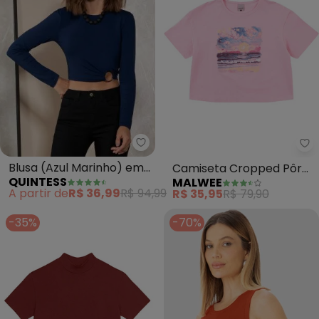
Quintess - Blusa (Azul Marinho
Ma
Blusa (Azul Marinho) em
Camiseta Cropped Pôr
QUINTESS
MALWEE
Malha de Viscose
do Sol (Rosa Pastel)
A partir de
R$ 36,99
R$ 94,99
R$ 35,95
R$ 79,90
-35%
-70%