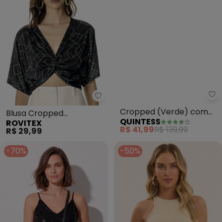
Qu
Rovitex - Blusa Cropped Geome
Cropped (Verde) com
Blusa Cropped
QUINTESS
ROVITEX
Manga Bufante
Geometrica (Preta)
R$ 41,99
R$ 139,99
R$ 29,99
-70%
-50%