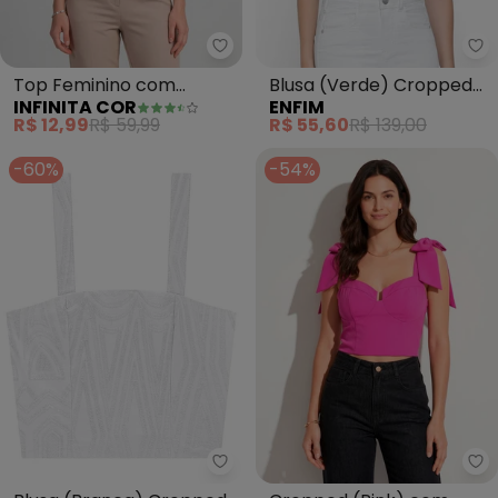
Infinita Cor - Top Feminino c
En
Top Feminino com
Blusa (Verde) Cropped
INFINITA COR
ENFIM
Decote Quadrado
Bordada
R$ 12,99
R$ 59,99
R$ 55,60
R$ 139,00
(Vermelho)
-60%
-54%
Enfim - Blusa (Branca) Croppe
Qu