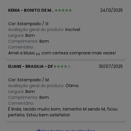
N/D*
julho/2026
R$ 33,33
junho/2026
KENIA
-
BONITO DE MINAS - MG
24/12/2025
R$ 29,99
maio/2026
N/D*
abril/2026
Cor:
Estampado
/
G
R$ 24,99
março/2026
Avaliação geral do produto:
Incrível
N/D*
fevereiro/2026
Largura:
Bom
Comprimento:
Bom
Comentário:
Amei a blusa ¿¿ com certeza comprarei mais vezes!
ELIANE
-
BRASILIA - DF
30/07/2025
Cor:
Estampado
/
M
Avaliação geral do produto:
Ótimo
Largura:
Bom
Comprimento:
Bom
Comentário:
É linda, tecido muito bom, tamanho M sendo M, ficou
perfeita. Estou bem satisfeita!