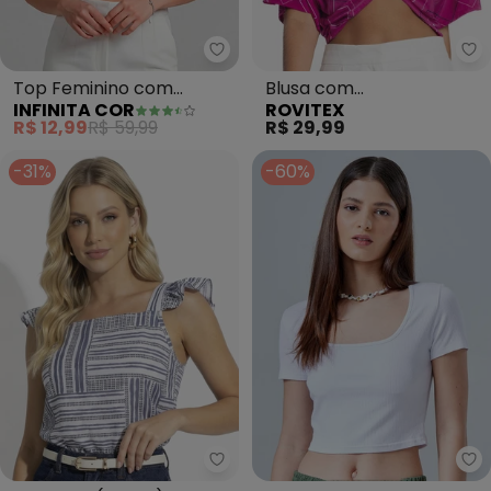
Infinita Cor - Top Feminino co
Ro
Top Feminino com
Blusa com
INFINITA COR
ROVITEX
Decote Quadrado (Azul)
Traanspassado em
R$ 12,99
R$ 59,99
R$ 29,99
Forma de Nó (Rosa)
-31%
-60%
Moda Pop - Cropped (Linhas) 
Ba