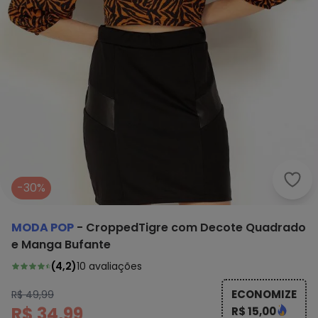
Moda
-30%
MODA POP
-
CroppedTigre com Decote Quadrado
e Manga Bufante
(
4,2
)
10
avaliações
ECONOMIZE
R$ 49,99
R$ 34,99
R$ 15,00