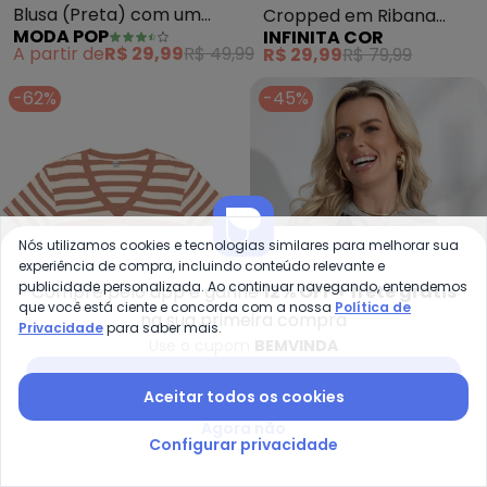
Blusa (Preta) com um
Cropped em Ribana
MODA POP
INFINITA COR
Ombro Só
Viscose (Bege)
A partir de
R$ 29,99
R$ 49,99
R$ 29,99
R$ 79,99
-62%
-45%
Nós utilizamos cookies e tecnologias similares para melhorar sua
experiência de compra, incluindo conteúdo relevante e
publicidade personalizada. Ao continuar navegando, entendemos
Compre pelo app e ganhe
12% OFF + frete grátis
que você está ciente e concorda com a nossa
Política de
na sua primeira compra
Privacidade
para saber mais.
Use o cupom
BEMVINDA
Baixar app Posthaus
Rovitex - Blusa Feminina em Ri
Mo
Aceitar todos os cookies
Blusa Feminina em
Blusa (Mescla Claro) em
Agora não
ROVITEX
MODA POP
Configurar privacidade
Ribana de Viscose
Moletinho
R$ 35,99
R$ 94,99
A partir de
R$ 32,99
R$ 59,
(Marrom)