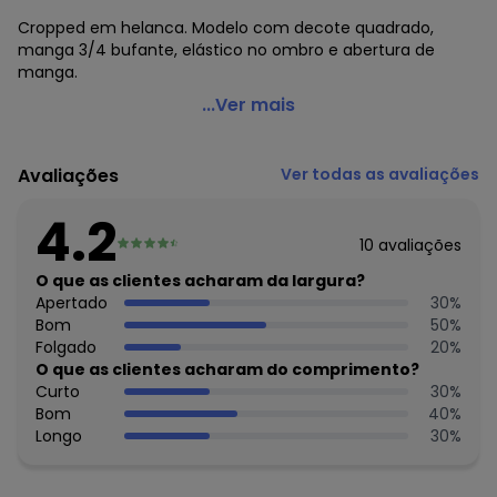
Cropped em helanca. Modelo com decote quadrado,
manga 3/4 bufante, elástico no ombro e abertura de
manga.
Moda Pop - CroppedTigre com Decote Quadrado e
...Ver mais
Manga Bufante
Código do produto: 3575090
Avaliações
Ver todas as avaliações
Modelagem: Solto
Comprimento da manga: 3/4
4.2
Modelo da manga: Bufante
10
avaliações
Comprimento: Cropped
Decote frente: Quadrado
O que as clientes acharam da largura?
Decote costas: Quadrado
Apertado
30
%
Complemento: Elástico
Bom
50
%
Tecido: Helanca
Folgado
20
%
Composição: Conforme imagem etiqueta
O que as clientes acharam do comprimento?
Curto
30
%
Histórico de preços
Bom
40
%
Longo
30
%
O preço apresentado abaixo é o menor oferecido em
algum dia do mês, para o menor tamanho disponível.
N/D*
agosto/2026