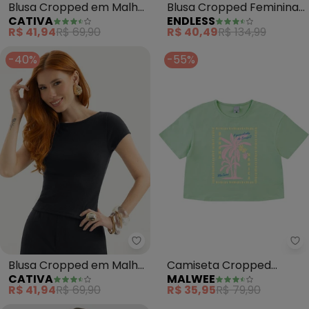
Blusa Cropped em Malha
Blusa Cropped Feminina
CATIVA
ENDLESS
Texturizada (Vermelho)
em Linho (Verde)
R$ 41,94
R$ 69,90
R$ 40,49
R$ 134,99
-40%
-55%
Cativa - Blusa Cropped em Malh
Ma
Blusa Cropped em Malha
Camiseta Cropped
CATIVA
MALWEE
Texturizada (Preto)
Banana Nanica (Verde
R$ 41,94
R$ 69,90
R$ 35,95
R$ 79,90
Água)