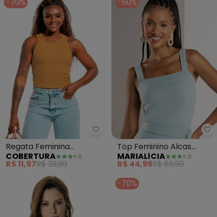
-70%
-50%
Ma
Regata Feminina
Top Feminino Alcas
COBERTURA
MARIALÍCIA
Cropped (Marrom)
(Azul)
R$ 11,97
R$ 39,90
R$ 44,95
R$ 89,90
-70%