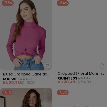
-75%
-64%
Qu
Malwee - Blusa Cropped Canel
Cropped (Floral Marinho)
Blusa Cropped Canelada
QUINTESS
MALWEE
com Manga Ampla
com Torção (Rosa)
R$ 30,49
R$ 84,99
R$ 29,75
R$ 119,00
-61%
-55%