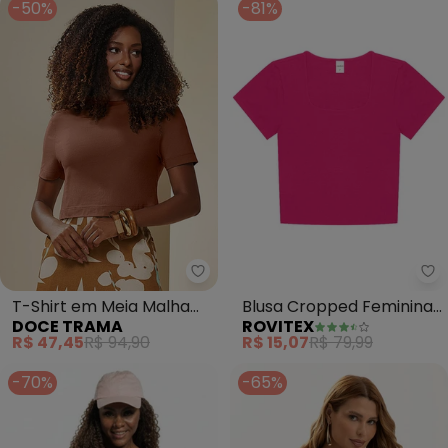
-50%
-81%
Doce Trama - T-Shirt em Meia 
Ro
T-Shirt em Meia Malha
Blusa Cropped Feminina
DOCE TRAMA
ROVITEX
(Azul)
(Rosa)
R$ 47,45
R$ 94,90
R$ 15,07
R$ 79,99
-70%
-65%