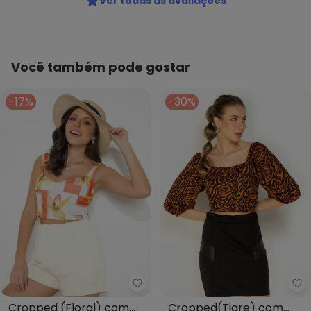
Ver todas as avaliações
Você também pode gostar
-17%
-30%
Moda Pop - Cropped (Floral) co
Mo
Cropped (Floral) com
Cropped(Tigre) com