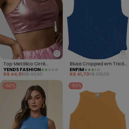
Yends Fashion - Top Metálico C
En
Top Metálico Cirré
Blusa Cropped em Tricô
YENDS FASHION
ENFIM
Carnaval (Rosa)
(Azul)
R$ 44,91
R$ 49,90
R$ 41,70
R$ 139,00
-50%
-65%