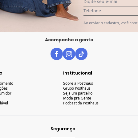
Digite seu e-mail
enviar o cadastro, você concorda com a nossa
Política de Privaci
Telefone
Ao enviar o cadastro, você con
Acompanhe a gente
o
Institucional
ndimento
Sobre a Posthaus
uções
Grupo Posthaus
umidor
Seja um parceiro
Moda pra Gente
iável
Podcast da Posthaus
Segurança