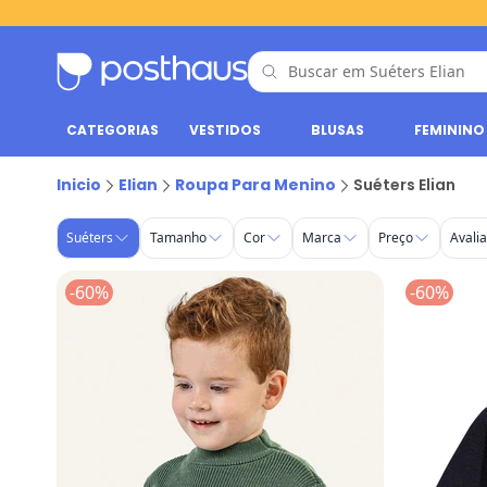
CATEGORIAS
VESTIDOS
BLUSAS
FEMININO
Suéters - Roupa para Menino | Elian
Inicio
Elian
Roupa Para Menino
Suéters Elian
Suéters
Tamanho
Cor
Marca
Preço
Avali
-60%
-60%