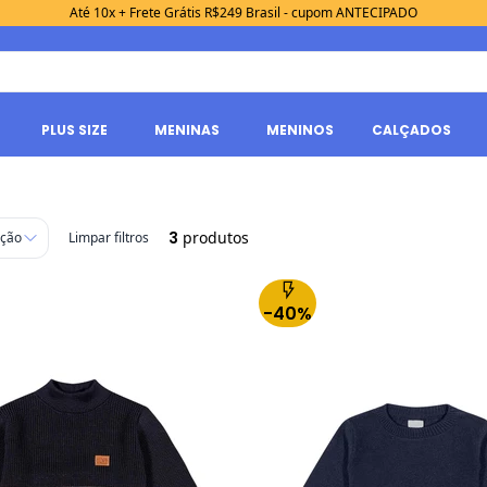
Até 10x + Frete Grátis R$249 Brasil - cupom ANTECIPADO
PLUS SIZE
MENINAS
MENINOS
CALÇADOS
3
produtos
ação
Limpar filtros
-40%