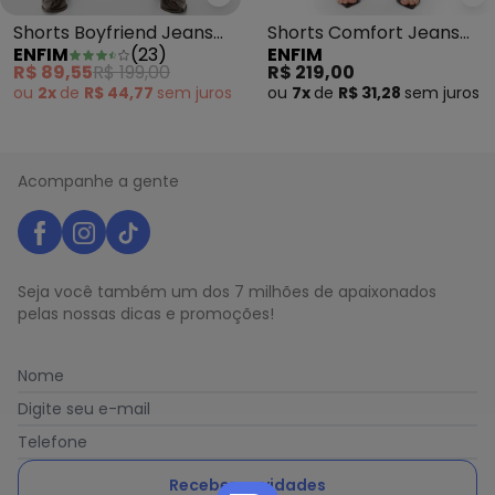
Enfim - Shorts Boyfriend Jeans
En
Shorts Boyfriend Jeans
Shorts Comfort Jeans
ENFIM
(
23
)
ENFIM
Vermelho
Cintura Alta Azul
R$ 89,55
R$ 199,00
R$ 219,00
ou
2x
de
R$ 44,77
sem
juros
ou
7x
de
R$ 31,28
sem
juros
Acompanhe a gente
Seja você também um dos 7 milhões de apaixonados
pelas nossas dicas e promoções!
Nome
Digite seu e-mail
Telefone
Receber novidades