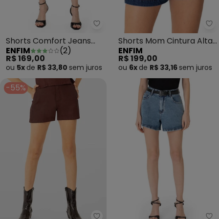
Enfim - Shorts Comfort Jeans A
En
Shorts Comfort Jeans
Shorts Mom Cintura Alta
ENFIM
(
2
)
ENFIM
Azul
Jeans Azul Escuro
R$ 169,00
R$ 199,00
ou
5x
de
R$ 33,80
sem
juros
ou
6x
de
R$ 33,16
sem
juros
-55%