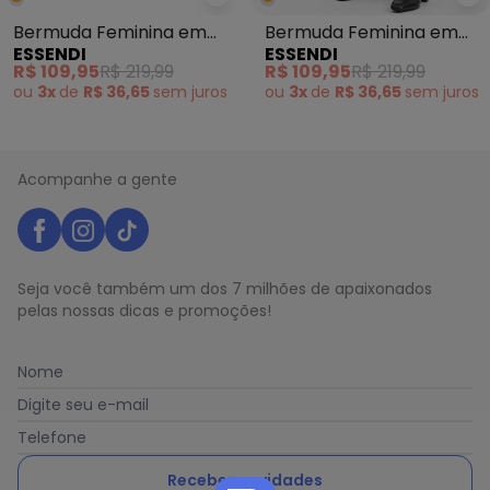
Essendi - Bermuda Feminina em
Es
Bermuda Feminina em
Bermuda Feminina em
ESSENDI
ESSENDI
Voher Laranja
Voher Azul
R$ 109,95
R$ 219,99
R$ 109,95
R$ 219,99
ou
3x
de
R$ 36,65
sem
juros
ou
3x
de
R$ 36,65
sem
juros
Acompanhe a gente
Seja você também um dos 7 milhões de apaixonados
pelas nossas dicas e promoções!
Nome
Digite seu e-mail
Telefone
Receber novidades