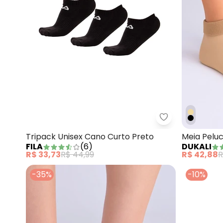
Fila - Tripack 
Tripack Unisex Cano Curto Preto
Meia Peluc
FILA
(
6
)
DUKALI
R$ 33,73
R$ 44,99
R$ 42,88
R
-35%
-10%