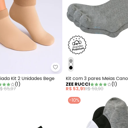
Unisex Cano Curto Preto
Dukali - Meia Peluciada Kit 2 Un
iada Kit 2 Unidades Bege
Kit com 3 pares Meias Cano
(
1
)
ZEE RUCCI
(
1
)
Algodão Cinza
$ 65,97
R$ 53,91
R$ 59,90
-10%