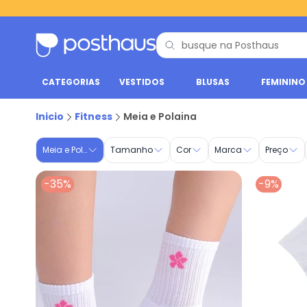
CATEGORIAS
VESTIDOS
BLUSAS
FEMININO
Meia e Polaina - Fitness | Posthaus
Inicio
Fitness
Meia e Polaina
Meia e Polaina
Tamanho
Cor
Marca
Preço
-35%
-9%