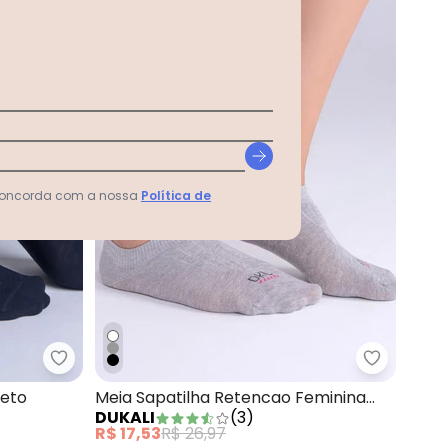
 concorda com a nossa
Política de
na Branco
Dukali - Meia Sapatilha Masculina Preto
Dukali - 
reto
Meia Sapatilha Retencao Feminina
DUKALI
(
3
)
Cinza
R$ 17,53
R$ 26,97