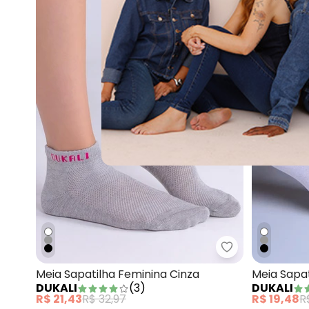
Dukali - Meia S
Meia Sapatilha Feminina Cinza
Meia Sapa
DUKALI
(
3
)
DUKALI
R$ 21,43
R$ 32,97
R$ 19,48
R