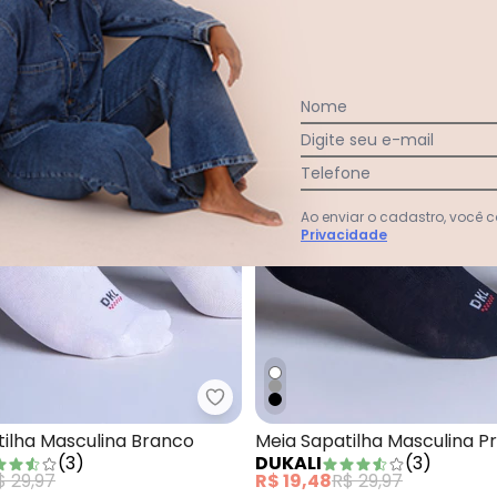
Nome
Digite seu e-mail
Telefone
Ao enviar o cadastro, você
Privacidade
apatilha Feminina Cinza
Dukali - Meia Sapatilha Masculi
tilha Masculina Branco
Meia Sapatilha Masculina P
(
3
)
DUKALI
(
3
)
$ 29,97
R$ 19,48
R$ 29,97