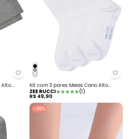
idades Bege
Zee Rucci - Kit com 3 pares Meias Cano Alto Algo
Zee Rucci
 Alto
Kit com 3 pares Meias Cano Alto
ZEE RUCCI
(
1
)
Branco
R$ 49,90
-35%