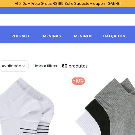
Até 10x + Frete Grátis R$199 Sul e Sudeste - cupom GANHEI
PLUS SIZE
MENINAS
MENINOS
CALÇADOS
60
produtos
Avaliação
Limpar filtros
-10%