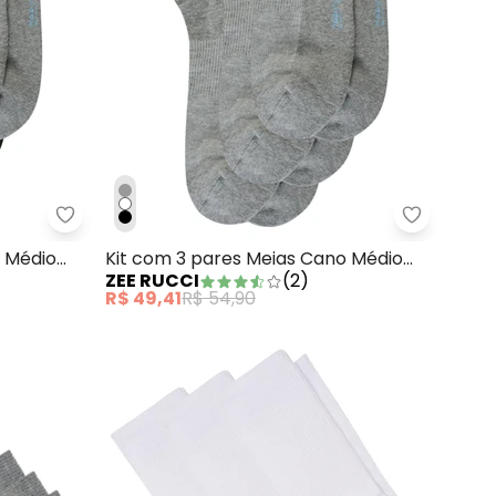
o Curto Branco
Zee Rucci
Zee Rucci - Kit c
o Médio
Kit com 3 pares Meias Cano Médio
ZEE RUCCI
(
2
)
Algodão Cinza
R$ 49,41
R$ 54,90