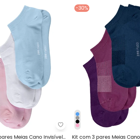
-30%
Feminina Soquete sem Costura Preto
Zee Rucci - Kit com 3 pares Meia
pares Meias Cano Invisível
Kit com 3 pares Meias Cano 