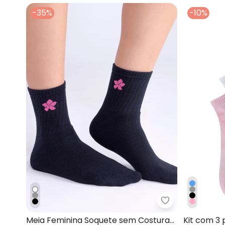
-35%
-10%
Dukali - Meia 
Meia Feminina Soquete sem Costura
Kit com 3 