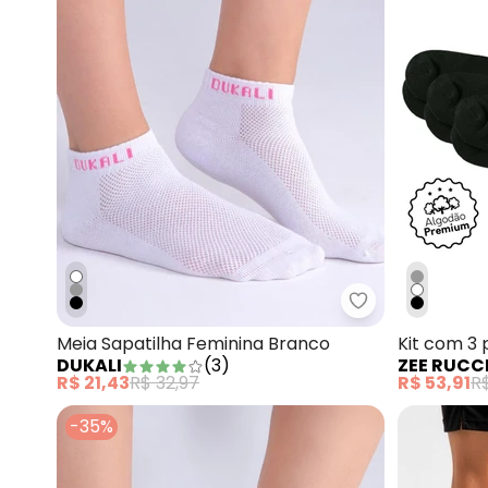
Dukali - Meia 
Meia Sapatilha Feminina Branco
Kit com 3 
DUKALI
(
3
)
ZEE RUCC
Algodão P
R$ 21,43
R$ 32,97
R$ 53,91
R
-35%