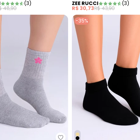
I
(
3
)
ZEE RUCCI
(
3
)
Azul
$ 48,90
R$ 30,73
R$ 43,90
-35%