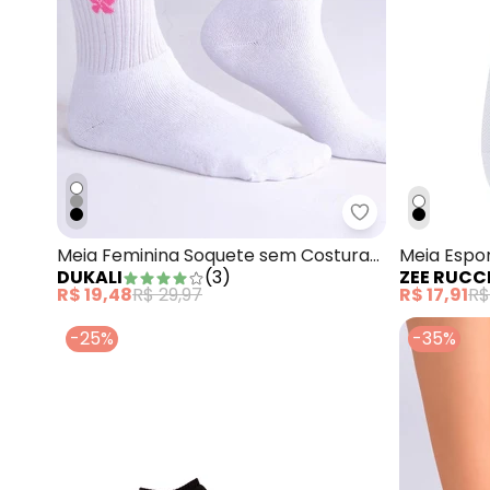
Dukali - Meia 
Meia Feminina Soquete sem Costura
Meia Espo
DUKALI
(
3
)
ZEE RUCC
Branco
R$ 19,48
R$ 29,97
R$ 17,91
R$
-25%
-35%