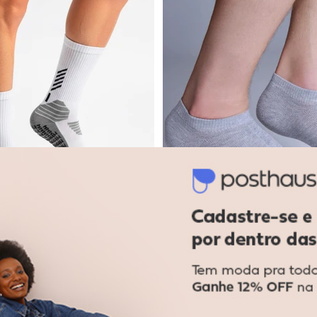
Sapatilha Retencao Feminina Preto
Dukali - Meia de Futebol Pro So
utebol Pro Socks Branco
Meia Sapatilha Masculina C
DUKALI
(
3
)
R$ 19,48
R$ 29,97
-35%