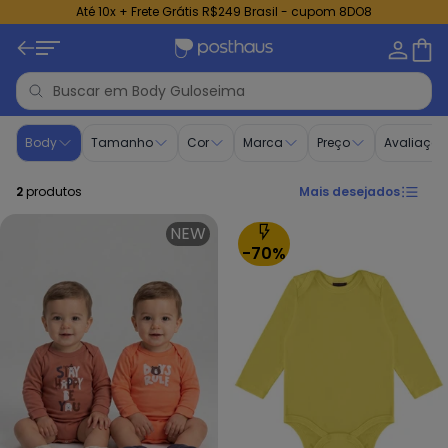
Até 10x + Frete Grátis R$249 Brasil - cupom 8DO8
Body - Roupa para Menino | Guloseima
Body
Tamanho
Cor
Marca
Preço
Avaliação
2
produtos
Mais desejados
NEW
-70%