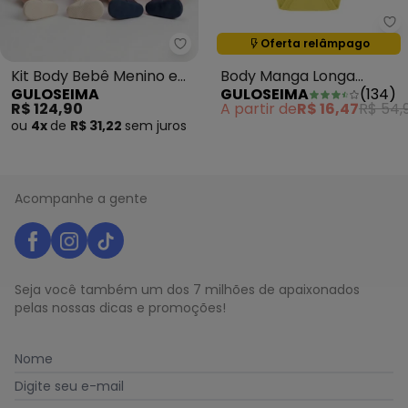
Gu
Oferta relâmpago
Termina em:
03:05:19
Guloseima - Kit Body Bebê Men
Kit Body Bebê Menino em
Body Manga Longa
GULOSEIMA
GULOSEIMA
(
134
)
Suedine Marrom
Básico Unissex Amarelo
R$ 124,90
A partir de
R$ 16,47
R$ 54,
ou
4x
de
R$ 31,22
sem
juros
Acompanhe a gente
Seja você também um dos 7 milhões de apaixonados
pelas nossas dicas e promoções!
Nome
Digite seu e-mail