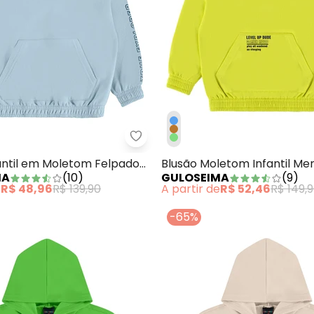
usão Moletom Infantil MeninoMarrom
Guloseima - Blusão Infantil em 
antil em Moletom Felpado
Blusão Moletom Infantil Me
MA
(
10
)
GULOSEIMA
(
9
)
e
R$ 48,96
R$ 139,90
A partir de
R$ 52,46
R$ 149,
-65%