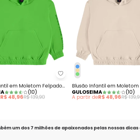
usão Infantil para Menino Verde
Guloseima - Blusão Infantil em
antil em Moletom Felpado
Blusão Infantil em Moletom
MA
(
10
)
GULOSEIMA
(
10
)
Bege
e
R$ 48,96
R$ 139,90
A partir de
R$ 48,96
R$ 139,
mbém um dos 7 milhões de apaixonados pelas nossas dicas