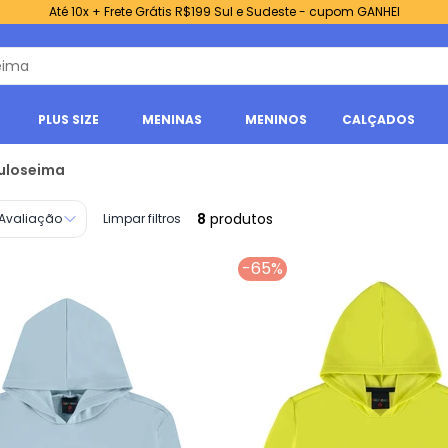
Até 10x + Frete Grátis R$199 Sul e Sudeste - cupom GANHEI
PLUS SIZE
MENINAS
MENINOS
CALÇADOS
uloseima
8
produtos
Avaliação
Limpar filtros
-65%