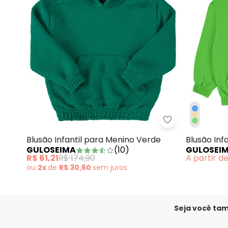
Guloseima - Bl
Blusão Infantil para Menino Verde
Blusão Inf
GULOSEIMA
(
10
)
GULOSEI
Verde
R$ 61,21
R$ 174,90
A partir d
ou
2x
de
R$ 30,60
sem
juros
Seja você ta