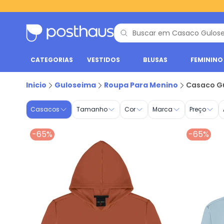
CATEGORIAS
VESTIDOS
BLUSAS
FEMININO
Casaco - Roupa para Menino | Guloseima
Inicio
Guloseima
Roupa Para Menino
Casaco G
Casacos
Tamanho
Cor
Marca
Preço
-65%
-65%