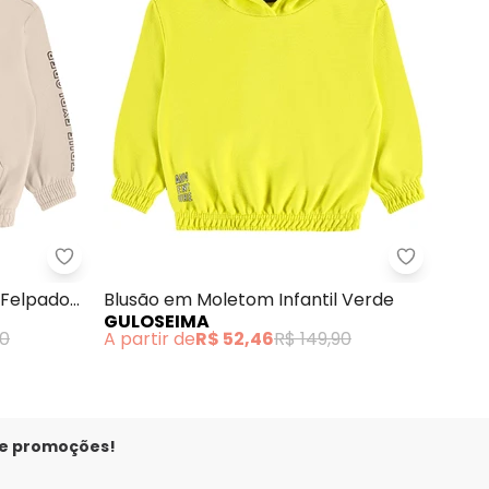
 Moletom Felpado Verde
Guloseima - Blusão Infantil em Moletom Felpado
Guloseima
 Felpado
Blusão em Moletom Infantil Verde
GULOSEIMA
90
A partir de
R$ 52,46
R$ 149,90
 e promoções!