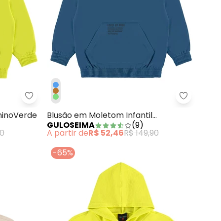
Moletom Felpado Azul
Guloseima - Blusão Moletom Infantil MeninoVerd
Guloseima
ninoVerde
Blusão em Moletom Infantil
GULOSEIMA
(
9
)
MeninoAzul
90
A partir de
R$ 52,46
R$ 149,90
-65%