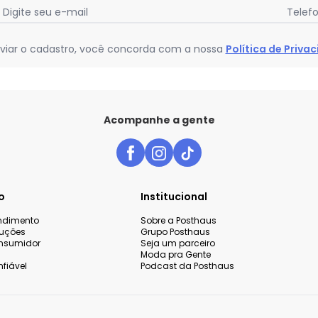
Digite seu e-mail
Telef
viar o cadastro, você concorda com a nossa
Política de Priva
Acompanhe a gente
o
Institucional
endimento
Sobre a Posthaus
luções
Grupo Posthaus
nsumidor
Seja um parceiro
Moda pra Gente
fiável
Podcast da Posthaus