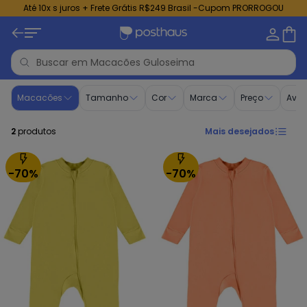
Até 10x s juros + Frete Grátis R$249 Brasil -Cupom PRORROGOU
Macacões - Roupa para Menino | Guloseima
Macacões
Tamanho
Cor
Marca
Preço
Aval
2
produtos
Mais desejados
-70%
-70%