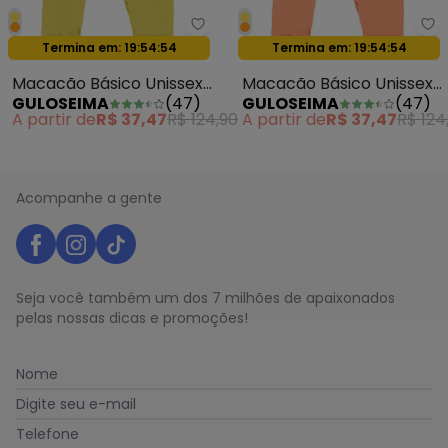
Guloseima - Macacão Básico Un
Gu
Termina em:
19:54:54
Termina em:
19:54:54
Oferta relâmpago
Oferta relâmpago
Macacão Básico Unissex
Macacão Básico Unissex
GULOSEIMA
(
47
)
GULOSEIMA
(
47
)
para Bebê Amarelo
para Bebê Laranja
A partir de
R$ 37,47
R$ 124,90
A partir de
R$ 37,47
R$ 124
Acompanhe a gente
Seja você também um dos 7 milhões de apaixonados
pelas nossas dicas e promoções!
Nome
Digite seu e-mail
Telefone