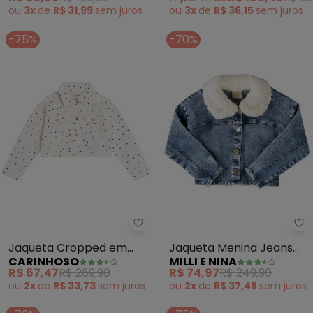
ou
3x
de
R$ 31,99
sem
juros
ou
3x
de
R$ 36,15
sem
juros
-75%
-70%
Carinhoso - Jaqueta Cropped e
Mi
Jaqueta Cropped em
Jaqueta Menina Jeans
CARINHOSO
MILLI E NINA
Sarja Menina (Bege)
Trancoso Gola Pelo
R$ 67,47
R$ 269,90
R$ 74,97
R$ 249,90
(Azul)
ou
2x
de
R$ 33,73
sem
juros
ou
2x
de
R$ 37,48
sem
juros