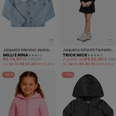
Milli e Nina - Jaqueta Menina J
Tr
Jaqueta Menina Jeans
Jaqueta Infantil Feminina
MILLI E NINA
TRICK NICK
Trancoso Gola Pelo
em Suede (Preto)
R$ 74,97
R$ 249,90
A partir de
R$ 92,16
R$ 269
(Azul)
ou
2x
de
R$ 37,48
sem
juros
ou
3x
de
R$ 30,72
sem
juros
-60%
-70%