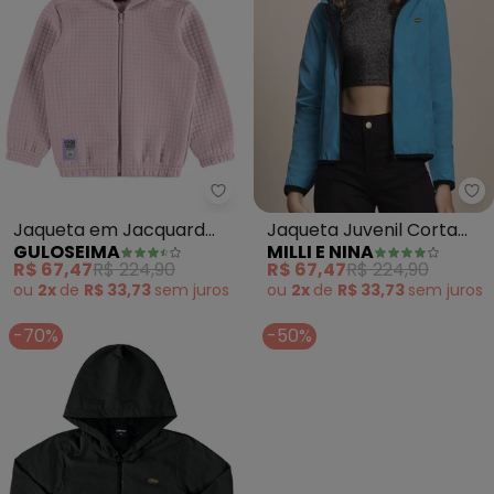
Guloseima - Jaqueta em Jacqua
Mi
Jaqueta em Jacquard
Jaqueta Juvenil Corta
GULOSEIMA
MILLI E NINA
Matelassê (Roxo)
Vento Microfibra (Azul)
R$ 67,47
R$ 224,90
R$ 67,47
R$ 224,90
ou
2x
de
R$ 33,73
sem
juros
ou
2x
de
R$ 33,73
sem
juros
-70%
-50%