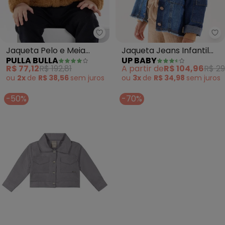
Pulla Bulla - Jaqueta Pelo e Me
Up
Jaqueta Pelo e Meia
Jaqueta Jeans Infantil
PULLA BULLA
UP BABY
Malha (Marrom)
Menina (Azul)
R$ 77,12
R$ 192,81
A partir de
R$ 104,96
R$ 29
ou
2x
de
R$ 38,56
sem
juros
ou
3x
de
R$ 34,98
sem
juros
-50%
-70%