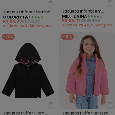
Colorittá - Jaqueta Infantil Men
Mi
Jaqueta Infantil Menina
Jaqueta Infantil em
COLORITTÁ
MILLI E NINA
Cotelê (Cinza)
Veludo Alemão e Paetê
R$ 94,95
R$ 189,90
R$ 85,47
R$ 284,90
(Marrom)
ou
3x
de
R$ 31,65
sem
juros
ou
2x
de
R$ 42,73
sem
juros
-70%
-65%
Milli e Nina - Jaqueta Puffer Flo
Up
Jaqueta Puffer Floral
Jaqueta Puffer Unissex