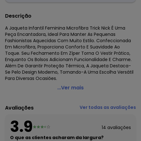
Descrição
A Jaqueta Infantil Feminina Microfibra Trick Nick É Uma
Peça Encantadora, Ideal Para Manter As Pequenas
Fashionistas Aquecidas Com Muito Estilo. Confeccionada
Em Microfibra, Proporciona Conforto E Suavidade Ao
Toque. Seu Fechamento Em Zíper Torna O Vestir Prático,
Enquanto Os Bolsos Adicionam Funcionalidade E Charme.
Além De Garantir Proteção Térmica, A Jaqueta Destaca-
Se Pelo Design Moderno, Tornando-A Uma Escolha Versátil
Para Diversas Ocasiões.
Trick Nick - Jaqueta Infantil Feminina Microfibra Verde
...Ver mais
Código do produto: 7325707
Fornecedor: ROVITEX IND E COM DE MALHAS LTDA / CNPJ
Avaliações
Ver todas as avaliações
79.233.672/0010-98
Feito: Bangladesh
3.9
Cuidados para conservação do produto: Lavar à mão.
14
avaliações
Não usar alvejante.
Não usar secadora.
O que as clientes acharam da largura?