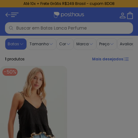
Até 10x + Frete Grátis R$249 Brasil - cupom 8DO8
Batas - Moda Feminina | Lanca Perfume
Batas
Tamanho
Cor
Marca
Preço
Avaliaçã
1
produtos
Mais desejados
-50%