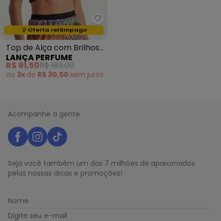
Lança Perfume - Top de Alça c
Termina em:
03:56:22
Oferta relâmpago
Top de Alça com Brilhos
LANÇA PERFUME
Estampado
R$ 91,50
R$ 183,00
ou
3x
de
R$ 30,50
sem
juros
Acompanhe a gente
Seja você também um dos 7 milhões de apaixonados
pelas nossas dicas e promoções!
Nome
Digite seu e-mail