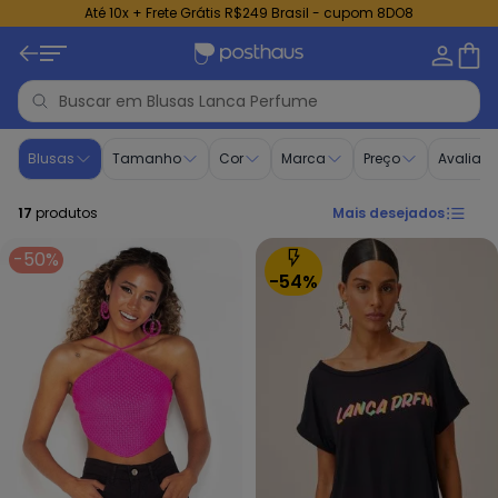
Até 10x + Frete Grátis R$249 Brasil - cupom 8DO8
Blusas - Moda Feminina | Lanca Perfume
Blusas
Tamanho
Cor
Marca
Preço
Avaliaç
17
produtos
Mais desejados
-50%
-54%