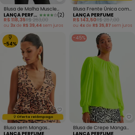
Lança Perfume - Blusa de Malha
Blusa de Malha Muscle
Blusa Frente Única com
LANÇA PERFUME
(
2
)
LANÇA PERFUME
Gola Alta Rosa
Amarração Azul
R$ 118,35
R$ 263,00
R$ 143,50
R$ 287,00
ou
3x
de
R$ 39,44
sem
juros
ou
4x
de
R$ 35,87
sem
juros
-45%
-54%
Lança Perfume - Blusa sem Ma
Termina em:
03:56:22
Oferta relâmpago
La
Blusa sem Mangas
Blusa de Crepe Manga
LANÇA PERFUME
LANÇA PERFUME
Peplum
Longa Verde