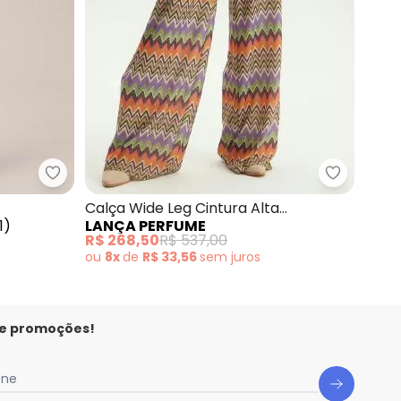
ta Super High Branco
Lança Perfume - Calça Jeans Boot Cut Azul
Lança Per
Calça Wide Leg Cintura Alta
1
)
LANÇA PERFUME
Estampada
R$ 268,50
R$ 537,00
ou
8x
de
R$ 33,56
sem
juros
 e promoções!
one