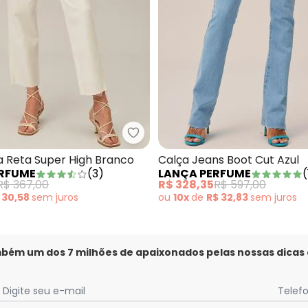
- Calça de Sarja Vesta Ankle High Preto
Lança Perfume - Calça Sarja Re
a Reta Super High Branco
Calça Jeans Boot Cut Azul
ERFUME
(
3
)
LANÇA PERFUME
(
R$ 367,00
R$ 328,35
R$ 597,00
 30,58
sem
juros
ou
10x
de
R$ 32,83
sem
juros
mbém um dos 7 milhões de apaixonados pelas nossas dicas
Digite seu e-mail
Telef