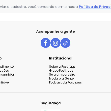
viar o cadastro, você concorda com a nossa
Política de Priva
Acompanhe a gente
o
Institucional
endimento
Sobre a Posthaus
luções
Grupo Posthaus
nsumidor
Seja um parceiro
Moda pra Gente
fiável
Podcast da Posthaus
Segurança