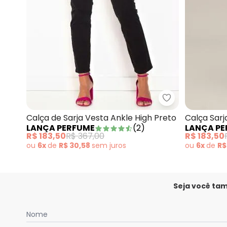
Lança Perfume 
Calça de Sarja Vesta Ankle High Preto
Calça Sarj
LANÇA PERFUME
(
2
)
LANÇA P
R$ 183,50
R$ 367,00
R$ 183,50
ou
6x
de
R$ 30,58
sem
juros
ou
6x
de
R$
Seja você ta
Nome