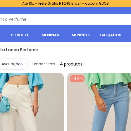
Até 10x + Frete Grátis R$249 Brasil - cupom 8DO8
PLUS SIZE
MENINAS
MENINOS
CALÇADOS
eta Lanca Perfume
4
produtos
Avaliação
Limpar filtros
-44%