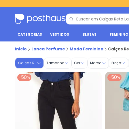
CATEGORIAS
VESTIDOS
BLUSAS
FEMININO
Calças Reta - Moda Feminina | Lanca Perfume
Inicio
Lanca Perfume
Moda Feminina
Calças R
Calças Reta
Tamanho
Cor
Marca
Preço
-50%
-50%