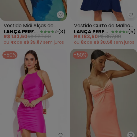
Lança Perfume - Vestido Midi Al
La
Vestido Midi Alças de
Vestido Curto de Malha
LANÇA PERFUME
(
3
)
LANÇA PERFUME
(
5
)
Malha Azul
Azul
R$ 143,50
R$ 287,00
R$ 183,50
R$ 367,00
ou
4x
de
R$ 35,87
sem
juros
ou
6x
de
R$ 30,58
sem
juros
-50%
-50%