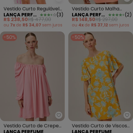
La
Lança Perfume - Vestido Curto 
Vestido Curto Malha
Vestido Curto Regulável
LANÇA PERFUME
(
2
)
LANÇA PERFUME
(
3
)
Canelada Laranja
Rosa
R$ 148,50
R$ 297,00
R$ 238,50
R$ 477,00
ou
4x
de
R$ 37,12
sem
juros
ou
7x
de
R$ 34,07
sem
juros
-50%
-50%
Lança Perfume - Vestido Curto
La
Vestido Curto de Crepe
Vestido Curto de Viscose
LANÇA PERFUME
LANÇA PERFUME
Manga Longa Rosa
Estampado Amarelo