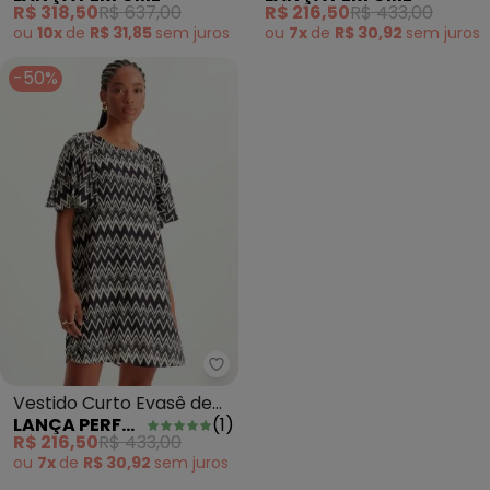
R$ 318,50
R$ 637,00
R$ 216,50
R$ 433,00
ou
10x
de
R$ 31,85
sem
juros
ou
7x
de
R$ 30,92
sem
juros
-50%
Lança Perfume - Vestido Curto
Vestido Curto Evasê de
LANÇA PERFUME
(
1
)
Viscose Estampado
R$ 216,50
R$ 433,00
ou
7x
de
R$ 30,92
sem
juros