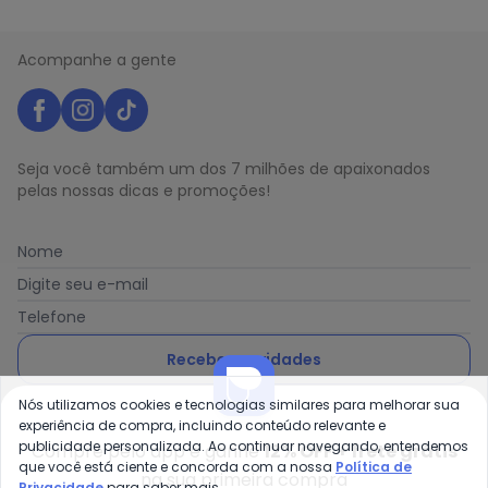
Acompanhe a gente
Seja você também um dos 7 milhões de apaixonados
pelas nossas dicas e promoções!
Nome
Digite seu e-mail
Telefone
Receber novidades
Nós utilizamos cookies e tecnologias similares para melhorar sua
Ao enviar o cadastro, você concorda com a nossa
Política
experiência de compra, incluindo conteúdo relevante e
de Privacidade
publicidade personalizada. Ao continuar navegando, entendemos
Compre pelo app e ganhe
12% OFF + frete grátis
que você está ciente e concorda com a nossa
Política de
na sua primeira compra
Privacidade
para saber mais.