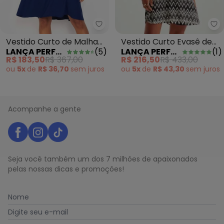
La
Lança Perfume - Vestido Curto 
Vestido Curto Evasê de
Vestido Curto de Malha
LANÇA PERFUME
(
1
)
LANÇA PERFUME
(
5
)
Viscose Estampado
Azul
R$ 216,50
R$ 433,00
R$ 183,50
R$ 367,00
ou
5x
de
R$ 43,30
sem
juros
ou
5x
de
R$ 36,70
sem
juros
Acompanhe a gente
Seja você também um dos 7 milhões de apaixonados
pelas nossas dicas e promoções!
Nome
Digite seu e-mail