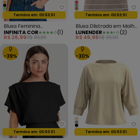
Infinita Cor - Blusa Feminina E
Lu
Oferta relâmpago
Oferta relâmpago
Termina em:
00:53:49
Termina em:
00:53:49
Blusa Feminina
Blusa Dlistrada em Malha
INFINITA COR
(
1
)
LUNENDER
(
2
)
Estampada Viscotorcion
Ribana Cinza
R$ 26,99
R$ 99,99
R$ 49,95
R$ 99,90
Verde
-39%
-30%
Dianna - Blusa Feminina Decot
Lu
Oferta relâmpago
Oferta relâmpago
Termina em:
00:53:49
Termina em:
00:53:49