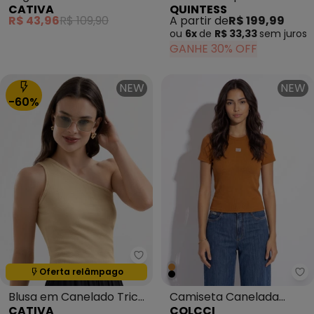
CATIVA
QUINTESS
Tricô Cinza
Tricoline
R$ 43,96
R$ 109,90
A partir de
R$ 199,99
ou
6x
de
R$ 33,33
sem
juros
GANHE 30% OFF
NEW
NEW
-60%
Cativa - Blusa em Canelado Tri
Oferta relâmpago
Termina em:
00:53:49
Co
Blusa em Canelado Tricô
Camiseta Canelada
CATIVA
COLCCI
Bege
Marrom