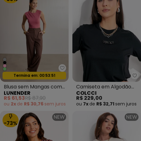
Lunender - Blusa sem Mangas 
Oferta relâmpago
Termina em:
00:53:49
Co
Blusa sem Mangas com
Camiseta em Algodão
LUNENDER
COLCCI
Pregas em Malha Rosa
Preto
R$ 61,53
R$ 87,90
R$ 229,00
ou
2x
de
R$ 30,76
sem
juros
ou
7x
de
R$ 32,71
sem
juros
NEW
NEW
-73%