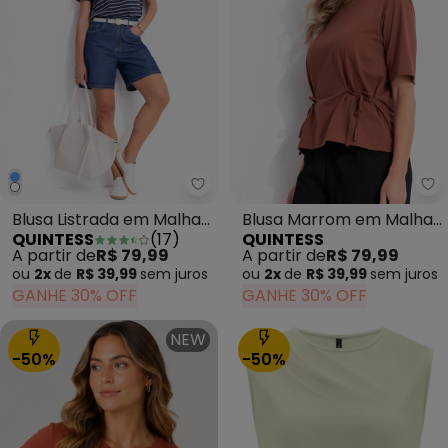
Quintess - Blusa Listrada em 
Qu
Blusa Listrada em Malha
Blusa Marrom em Malha
QUINTESS
(
17
)
QUINTESS
de Algodão com Bordado
de Algodão
A partir de
R$ 79,99
A partir de
R$ 79,99
de Coração
ou
2x
de
R$ 39,99
sem
juros
ou
2x
de
R$ 39,99
sem
juros
GANHE 30% OFF
GANHE 30% OFF
NEW
-50%
-50%