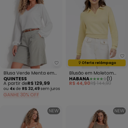
Ha
Termina em:
00:53:50
Oferta relâmpago
Quintess - Blusa Verde Menta e
Blusa Verde Menta em
Blusão em Moletom
QUINTESS
HABANA
(
1
)
Viscose Plana
Amarelo Claro
A partir de
R$ 129,99
R$ 44,90
R$ 144,90
ou
4x
de
R$ 32,49
sem
juros
GANHE 30% OFF
NEW
NEW