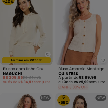
-40%
Naguchi - Blusao com Linho Cru
Oferta relâmpago
Qu
Termina em:
00:53:49
Blusao com Linho Cru
Blusa Amarelo Manteiga
NAGUCHI
QUINTESS
em Malha Texturizada
R$ 209,85
R$ 349,75
A partir de
R$ 89,99
ou
6x
de
R$ 34,97
sem
juros
ou
3x
de
R$ 29,99
sem
juros
GANHE 30% OFF
NEW
NEW
-69%