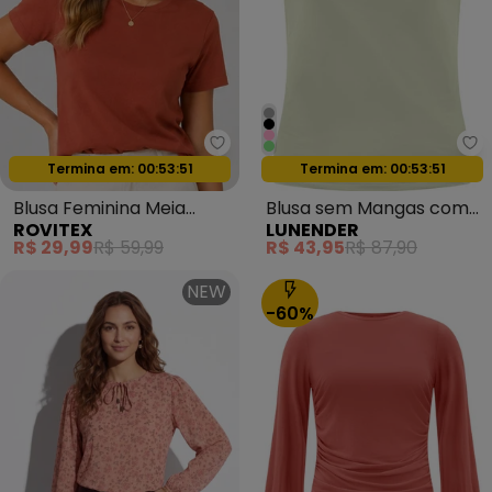
Rovitex - Blusa Feminina Meia M
Lu
Oferta relâmpago
Oferta relâmpago
Termina em:
00:53:49
Termina em:
00:53:49
Blusa Feminina Meia
Blusa sem Mangas com
ROVITEX
LUNENDER
Malha 30 Básica Laranja
Pregas em Malha Verde
R$ 29,99
R$ 59,99
R$ 43,95
R$ 87,90
NEW
-60%