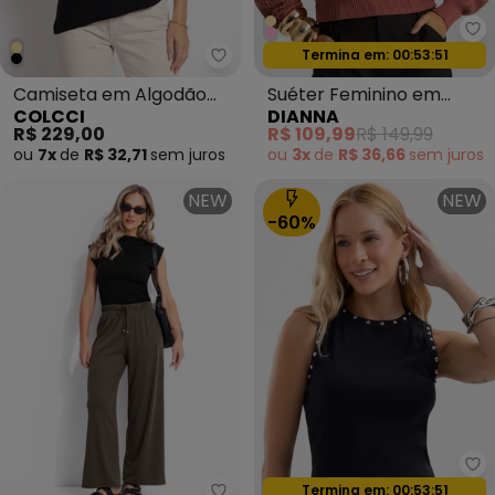
Di
Oferta relâmpago
Colcci - Camiseta em Algodão 
Termina em:
00:53:49
Camiseta em Algodão
Suéter Feminino em
COLCCI
DIANNA
Preto
Tricot Rosa
R$ 229,00
R$ 109,99
R$ 149,99
ou
7x
de
R$ 32,71
sem
juros
ou
3x
de
R$ 36,66
sem
juros
NEW
NEW
-60%
Ca
Oferta relâmpago
Termina em:
00:53:49