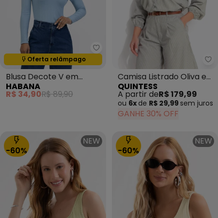
Habana - Blusa Decote V em Ca
Oferta relâmpago
Termina em:
00:53:49
Qu
Blusa Decote V em
Camisa Listrado Oliva em
HABANA
QUINTESS
Canelado Azul Claro
Poliéster com Algodão,
R$ 34,90
R$ 89,90
A partir de
R$ 179,99
ou
6x
de
R$ 29,99
sem
juros
GANHE 30% OFF
NEW
NEW
-60%
-60%