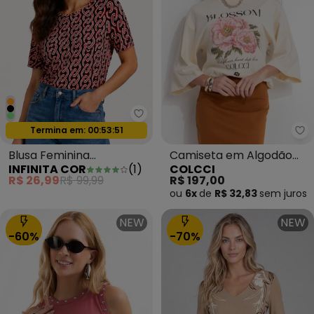
Infinita Cor - Blusa Feminina E
Oferta relâmpago
Termina em:
00:53:49
Co
Blusa Feminina
Camiseta em Algodão
INFINITA COR
(
1
)
COLCCI
Estampada Viscotorcion
Estampada Bege
R$ 26,99
R$ 99,99
R$ 197,00
Laranja
ou
6x
de
R$ 32,83
sem
juros
NEW
NEW
-60%
-70%