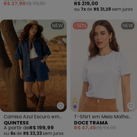
R$ 27,96
R$ 69,90
R$ 219,00
ou
7x
de
R$ 31,28
sem
juros
NEW
-50%
NEW
Quintess - Camisa Azul Escuro 
Do
Camisa Azul Escuro em
T-Shirt em Meia Malha
QUINTESS
DOCE TRAMA
Jeans
Branco
A partir de
R$ 199,99
R$ 47,45
R$ 94,90
ou
6x
de
R$ 33,33
sem
juros