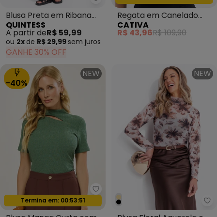
Quintess - Blusa Preta em Riba
Blusa Preta em Ribana
Regata em Canelado
QUINTESS
CATIVA
Canelada
Tricô Preto
A partir de
R$ 59,99
R$ 43,96
R$ 109,90
ou
2x
de
R$ 29,99
sem
juros
GANHE 30% OFF
NEW
NEW
-40%
Naguchi - Blusa Manga Curta c
Oferta relâmpago
Qu
Termina em:
00:53:49