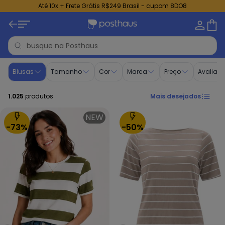
Até 10x + Frete Grátis R$249 Brasil - cupom 8DO8
Lançamentos Moda Feminina | Posthaus
Blusas
Tamanho
Cor
Marca
Preço
Avaliaç
1.025
produtos
Mais desejados
NEW
-73%
-50%