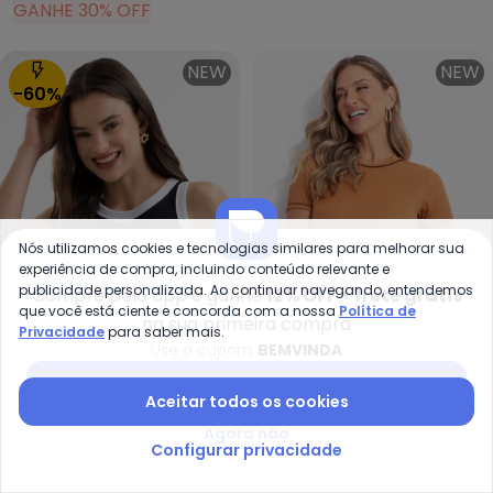
GANHE 30% OFF
NEW
NEW
-60%
Nós utilizamos cookies e tecnologias similares para melhorar sua
experiência de compra, incluindo conteúdo relevante e
publicidade personalizada. Ao continuar navegando, entendemos
Compre pelo app e ganhe
12% OFF + frete grátis
que você está ciente e concorda com a nossa
Política de
na sua primeira compra
Privacidade
para saber mais.
Cativa - Regata em Algodão Pr
Use o cupom
BEMVINDA
Oferta relâmpago
Termina em:
00:53:49
Qu
Baixar app Posthaus
Regata em Algodão
Blusa Caramelo em
Aceitar todos os cookies
CATIVA
QUINTESS
Preto
Ribana Canelada
Agora não
R$ 27,96
R$ 69,90
A partir de
R$ 69,99
Configurar privacidade
ou
2x
de
R$ 34,99
sem
juros
GANHE 30% OFF