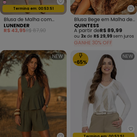
Lunender - Blusa de Malha com
Oferta relâmpago
Termina em:
00:53:49
Qu
Blusa de Malha com
Blusa Bege em Malha de
LUNENDER
QUINTESS
Mangas Curtas Rosa
Viscose
R$ 43,95
R$ 87,90
A partir de
R$ 89,99
ou
3x
de
R$ 29,99
sem
juros
GANHE 30% OFF
NEW
NEW
-65%
Ha
Oferta relâmpago
Termina em:
00:53:49