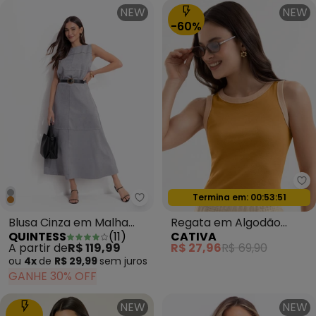
NEW
NEW
-60%
Ca
Oferta relâmpago
Quintess - Blusa Cinza em Malh
Termina em:
00:53:49
Blusa Cinza em Malha
Regata em Algodão
QUINTESS
(
11
)
CATIVA
Suede
Laranja
A partir de
R$ 119,99
R$ 27,96
R$ 69,90
ou
4x
de
R$ 29,99
sem
juros
GANHE 30% OFF
NEW
NEW