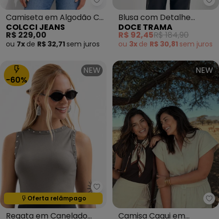
Colcci Jeans - Camiseta em Al
Do
Camiseta em Algodão Cj
Blusa com Detalhe
COLCCI JEANS
DOCE TRAMA
Amarelo
Entrelaçado Amarelo
R$ 229,00
R$ 92,45
R$ 184,90
ou
7x
de
R$ 32,71
sem
juros
ou
3x
de
R$ 30,81
sem
juros
NEW
NEW
-60%
Cativa - Regata em Canelado Tr
Oferta relâmpago
Termina em:
00:53:49
Qu
Regata em Canelado
Camisa Caqui em