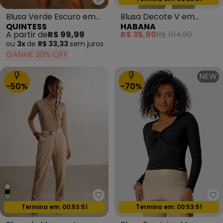
Quintess - Blusa Verde Escuro e
Blusa Verde Escuro em
Blusa Decote V em
QUINTESS
HABANA
Tecido de Alfaiataria
Misturinha Off White
A partir de
R$ 99,99
R$ 35,90
R$ 104,90
ou
3x
de
R$ 33,33
sem
juros
GANHE 30% OFF
NEW
-50%
-70%
Ce
Lunender - Blusa de Mangas L
Oferta relâmpago
Termina em:
00:53:49
Oferta relâmpago
Termina em:
00:53:49