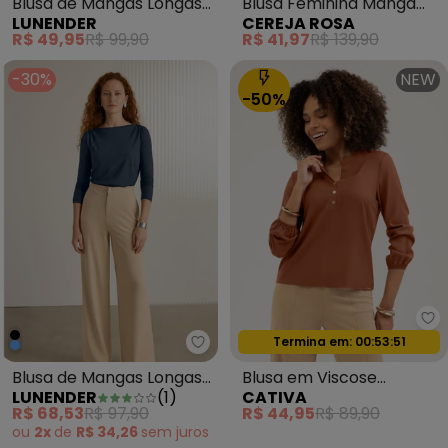
Blusa Feminina Manga
Blusa de Mangas Longas
CEREJA ROSA
LUNENDER
Longa Decote com
com Decote em V Bege
R$ 41,97
R$ 139,90
R$ 49,95
R$ 99,90
Franzido Preto
-30%
NEW
-50%
Ca
Oferta relâmpago
Termina em:
00:53:49
Lunender - Blusa de Mangas Lo
Blusa de Mangas Longas
Blusa em Viscose
LUNENDER
(
1
)
CATIVA
com Ombros Franzidos
Marrom
R$ 68,53
R$ 97,90
R$ 44,95
R$ 89,90
Azul
ou
2x
de
R$ 34,26
sem
juros