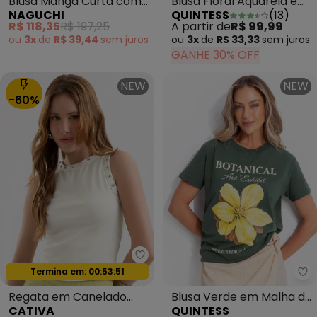
Blusa Manga Curta com
Blusa Floral Aquarela em
NAGUCHI
QUINTESS
(
13
)
Textura Verde Pimenta
Tule
R$ 118,35
R$ 197,25
A partir de
R$ 99,99
ou
3x
de
R$ 39,44
sem
juros
ou
3x
de
R$ 33,33
sem
juros
GANHE 30% OFF
NEW
NEW
-60%
Cativa - Regata em Canelado T
Oferta relâmpago
Qu
Termina em:
00:53:49
Regata em Canelado
Blusa Verde em Malha de
CATIVA
QUINTESS
Tricô Off-White
Algodão Penteado