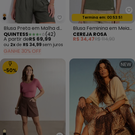
Ce
Oferta relâmpago
Termina em:
00:53:49
Quintess - Blusa Preta em Malh
Blusa Feminina em Meia
Blusa Preta em Malha de
CEREJA ROSA
QUINTESS
(
42
)
Malha com Retilínea
Algodão
R$ 34,47
R$ 114,90
A partir de
R$ 69,99
Verde
ou
2x
de
R$ 34,99
sem
juros
GANHE 30% OFF
NEW
-50%