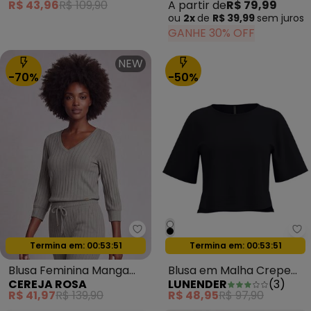
R$ 43,96
R$ 109,90
A partir de
R$ 79,99
ou
2x
de
R$ 39,99
sem
juros
GANHE 30% OFF
NEW
-70%
-50%
Cereja Rosa - Blusa Feminina 
Lu
Oferta relâmpago
Termina em:
00:53:49
Oferta relâmpago
Termina em:
00:53:49
Blusa Feminina Manga
Blusa em Malha Crepe
CEREJA ROSA
LUNENDER
(
3
)
3/4 em Cotton Canelado
com Mangas Curtas
R$ 41,97
R$ 139,90
R$ 48,95
R$ 97,90
Cinza
Preto