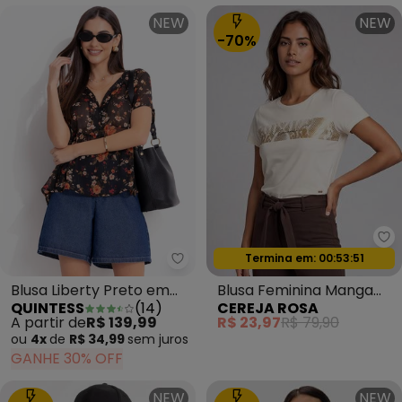
NEW
NEW
-70%
Ce
Oferta relâmpago
Termina em:
00:53:49
Quintess - Blusa Liberty Preto 
Blusa Feminina Manga
Blusa Liberty Preto em
CEREJA ROSA
QUINTESS
(
14
)
Curta em Meia Malha
Chiffon
R$ 23,97
R$ 79,90
A partir de
R$ 139,99
Branco
ou
4x
de
R$ 34,99
sem
juros
GANHE 30% OFF
NEW
NEW