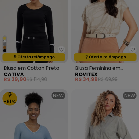
Cativa - Blusa em Cotton Preto
Ro
Oferta relâmpago
Oferta relâmpago
Termina em:
00:53:49
Termina em:
00:53:49
Blusa em Cotton Preto
Blusa Feminina em
CATIVA
ROVITEX
Viscotorcion Bege
R$ 39,90
R$ 114,90
R$ 34,99
R$ 69,99
NEW
NEW
-61%