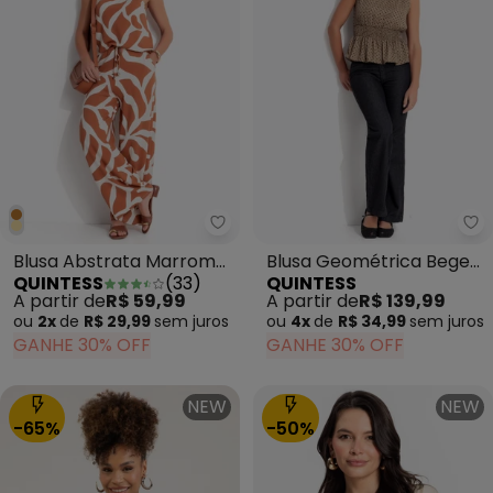
Quintess - Blusa Abstrata Mar
Qu
Blusa Abstrata Marrom
Blusa Geométrica Bege
QUINTESS
(
33
)
QUINTESS
em Malha de Viscose
em Crepe Plano
A partir de
R$ 59,99
A partir de
R$ 139,99
ou
2x
de
R$ 29,99
sem
juros
ou
4x
de
R$ 34,99
sem
juros
GANHE 30% OFF
GANHE 30% OFF
NEW
NEW
-65%
-50%