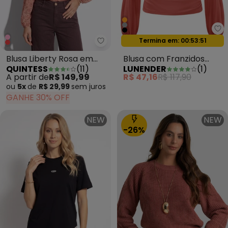
Lu
Oferta relâmpago
Quintess - Blusa Liberty Rosa 
Termina em:
00:53:49
Blusa Liberty Rosa em
Blusa com Franzidos
QUINTESS
(
11
)
LUNENDER
(
1
)
Crepe Plano
Crepe Laranja
A partir de
R$ 149,99
R$ 47,16
R$ 117,90
ou
5x
de
R$ 29,99
sem
juros
GANHE 30% OFF
NEW
NEW
-26%