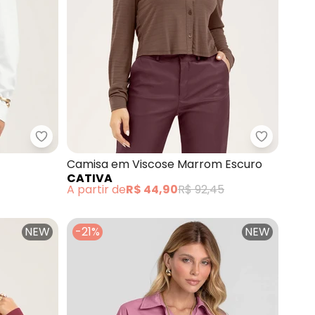
 em Poliéster com Algodão
Cativa - Camisa em Viscose Branco
Cativa -
Camisa em Viscose Marrom Escuro
CATIVA
A partir de
R$ 44,90
R$ 92,45
NEW
-21%
NEW