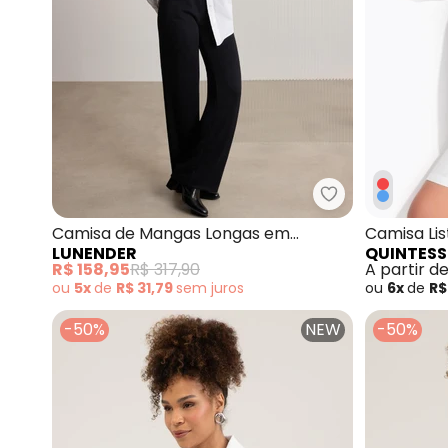
Lunender - Ca
Camisa de Mangas Longas em
Camisa Lis
LUNENDER
QUINTESS
Algodão Branco
com Algo
R$ 158,95
R$ 317,90
A partir d
ou
5x
de
R$ 31,79
sem
juros
ou
6x
de
R$
-50%
NEW
-50%