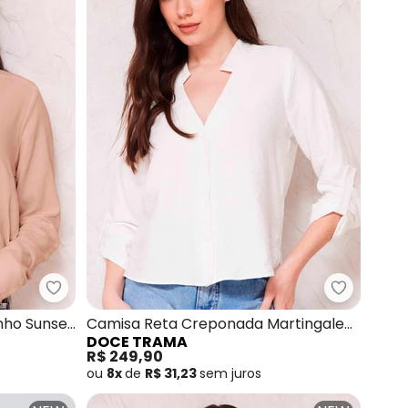
Doce Trama - Camisa Manga Longa em Linho Su
Doce Tra
nho Sunset
Camisa Reta Creponada Martingale
DOCE TRAMA
Sunset Branco
R$ 249,90
ou
8x
de
R$ 31,23
sem
juros