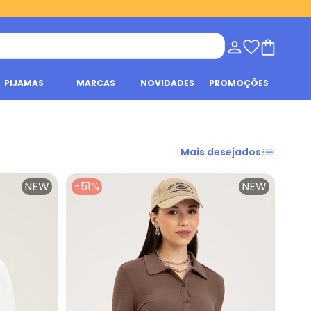
PIJAMAS
MARCAS
NOVIDADES
PROMOÇÕES
Mais desejados
NEW
-51%
NEW