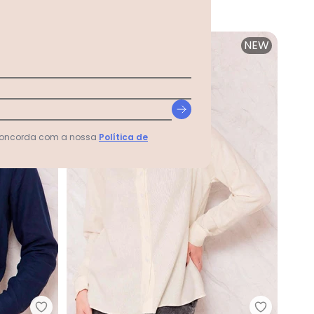
R$ 299,90
ou
10x
de
R$ 29,99
sem
juros
NEW
NEW
 concorda com a nossa
Política de