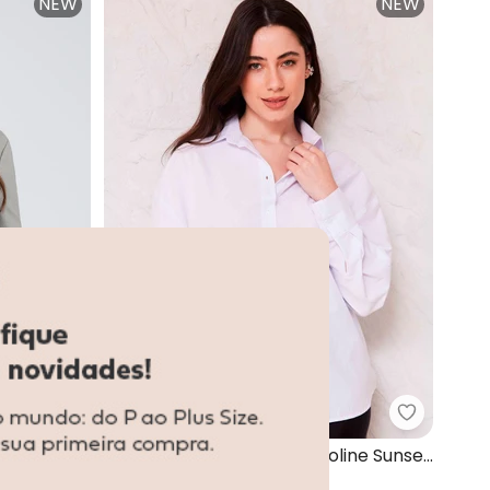
NEW
NEW
 7/8 Laranja
Gris - Camisa em Tecido com Linho Cinza
Doce Tram
o Cinza
Camisa Oversized em Tricoline Sunset
DOCE TRAMA
Branco