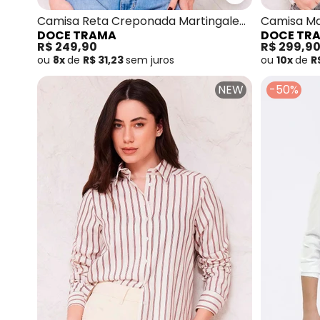
Doce Trama - 
Camisa Reta Creponada Martingale
Camisa Ma
DOCE TRAMA
DOCE TR
Sunset Marrom
Branco
R$ 249,90
R$ 299,9
ou
8x
de
R$ 31,23
sem
juros
ou
10x
de
R
NEW
-50%