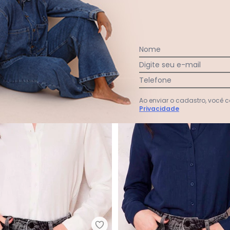
R$ 159,99
R$ 93,95
R$ 187,90
 31,24
sem
juros
ou
3x
de
R$ 31,31
sem
juros
NEW
Nome
Digite seu e-mail
Telefone
Ao enviar o cadastro, você
Privacidade