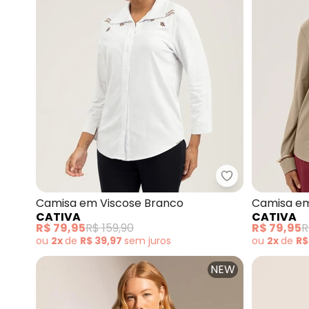
Cativa - Camis
Camisa em Viscose Branco
CATIVA
CATIVA
R$ 79,95
R$ 159,90
R$ 79,95
R
ou
2x
de
R$ 39,97
sem
juros
ou
2x
de
R$
NEW