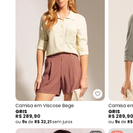
Camisa em Viscose Bege
GRIS
GRIS
R$ 289,90
R$ 289,9
ou
9x
de
R$ 32,21
sem
juros
ou
9x
de
R$