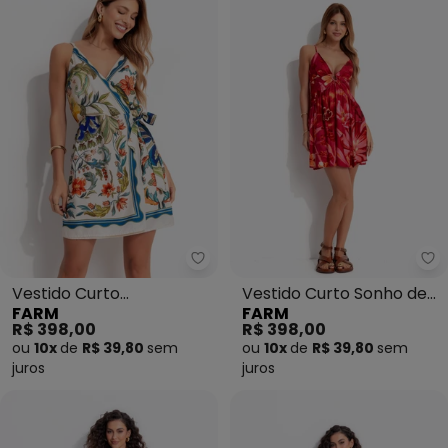
Farm - Vestido Curto Transpass
Fa
Vestido Curto
Vestido Curto Sonho de
FARM
FARM
Transpasse Floral Maite
Flor Rosa
R$ 398,00
R$ 398,00
Bege
ou
10x
de
R$ 39,80
sem
ou
10x
de
R$ 39,80
sem
juros
juros