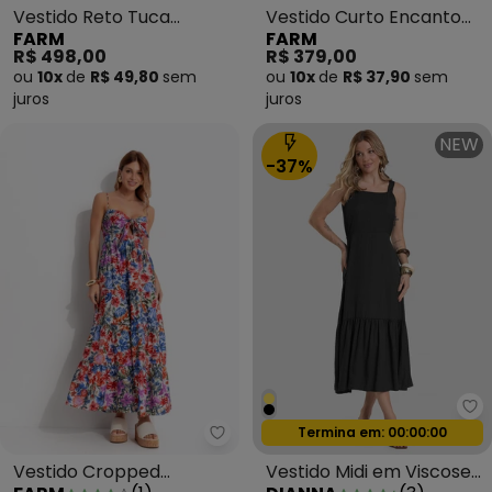
Vestido Reto Tuca
Vestido Curto Encanto
FARM
FARM
Tropical Off White
Boho Bege
R$ 498,00
R$ 379,00
ou
10x
de
R$ 49,80
sem
ou
10x
de
R$ 37,90
sem
juros
juros
NEW
-37%
Di
Termina em:
00:00:00
Oferta relâmpago
Farm - Vestido Cropped Florab
Vestido Cropped
Vestido Midi em Viscose