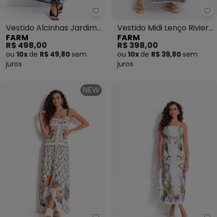
Farm - Vestido Alcinhas Jardim
Fa
Vestido Alcinhas Jardim
Vestido Midi Lenço Riviera
FARM
FARM
de Amora Preto
Bege
R$ 498,00
R$ 398,00
ou
10x
de
R$ 49,80
sem
ou
10x
de
R$ 39,80
sem
juros
juros
NEW