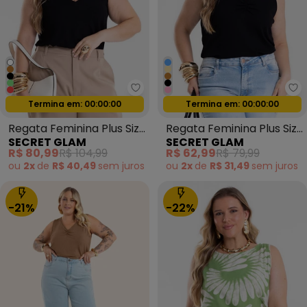
Secret Glam - Regata Feminina 
Se
Termina em:
00:00:00
Termina em:
00:00:00
Oferta relâmpago
Oferta relâmpago
Regata Feminina Plus Size
Regata Feminina Plus Size
SECRET GLAM
SECRET GLAM
Preto
Preto
R$ 80,99
R$ 104,99
R$ 62,99
R$ 79,99
ou
2x
de
R$ 40,49
sem
juros
ou
2x
de
R$ 31,49
sem
juros
-21%
-22%