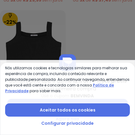
ou
3x
de
R$ 29,99
sem
juros
ou
3x
de
R$ 37,49
sem
juros
-22%
Nós utilizamos cookies e tecnologias similares para melhorar sua
experiência de compra, incluindo conteúdo relevante e
publicidade personalizada. Ao continuar navegando, entendemos
Compre pelo app e ganhe
12% OFF + frete grátis
que você está ciente e concorda com a nossa
Política de
na sua primeira compra
Secret Glam - Regata Feminina
Privacidade
para saber mais.
Oferta relâmpago
Use o cupom
BEMVINDA
Termina em:
00:00:00
Baixar app Posthaus
Regata Feminina Ribana
Aceitar todos os cookies
SECRET GLAM
Decote Reto Preto
R$ 112,49
R$ 144,99
Agora não
ou
3x
de
R$ 37,49
sem
juros
Configurar privacidade