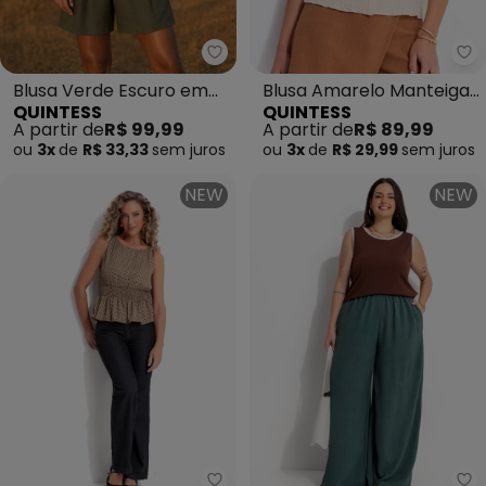
Quintess - Blusa Verde Escuro e
Qu
Blusa Verde Escuro em
Blusa Amarelo Manteiga
QUINTESS
QUINTESS
Tecido de Alfaiataria
em Malha Texturizada
A partir de
R$ 99,99
A partir de
R$ 89,99
ou
3x
de
R$ 33,33
sem
juros
ou
3x
de
R$ 29,99
sem
juros
NEW
NEW