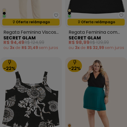
Secret Glam - Regata Feminina
Se
Oferta relâmpago
Oferta relâmpago
Termina em:
00:00:00
Termina em:
00:00:00
Regata Feminina Viscose
Regata Feminina com
SECRET GLAM
SECRET GLAM
Creponada Verde
Retilinea Preto
R$ 94,49
R$ 124,99
R$ 98,99
R$ 129,99
ou
3x
de
R$ 31,49
sem
juros
ou
3x
de
R$ 32,99
sem
juros
-22%
-22%