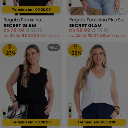
Secret Glam - Regata Feminin
Termina em:
00:00:00
Oferta relâmpago
Se
Regata Feminina
Regata Feminina Plus Size
SECRET GLAM
SECRET GLAM
Estampada Viscose
Verde
R$ 76,49
R$ 99,99
R$ 69,99
R$ 79,99
Marrom
ou
2x
de
R$ 38,24
sem
juros
ou
2x
de
R$ 34,99
sem
juros
NEW
-23%
-22%
Secret Glam - Regata Feminina
Se
Termina em:
00:00:00
Termina em:
00:00:00
Oferta relâmpago
Oferta relâmpago