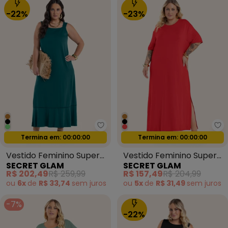
-22%
-23%
Secret Glam - Vestido Feminino
Se
Termina em:
00:00:00
Termina em:
00:00:00
Oferta relâmpago
Oferta relâmpago
Vestido Feminino Super
Vestido Feminino Super
SECRET GLAM
SECRET GLAM
Midi Viscose Verde
Midi Molecotton
R$ 202,49
R$ 259,99
R$ 157,49
R$ 204,99
Vermelho
ou
6x
de
R$ 33,74
sem
juros
ou
5x
de
R$ 31,49
sem
juros
-7%
-22%