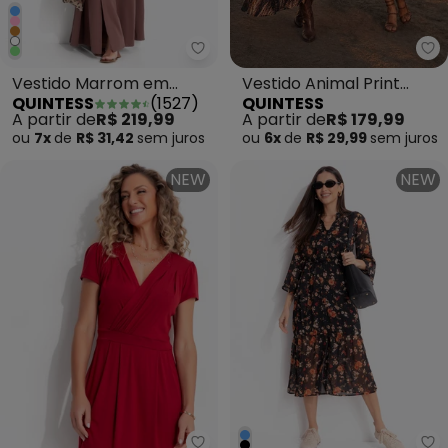
Quintess - Vestido Marrom em 
Qu
Vestido Marrom em
Vestido Animal Print
QUINTESS
(
1527
)
QUINTESS
Jeans Leve
Cervo em Malha
A partir de
R$ 219,99
A partir de
R$ 179,99
ou
7x
de
R$ 31,42
sem
juros
ou
6x
de
R$ 29,99
sem
juros
NEW
NEW