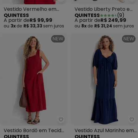
Quintess - Vestido Vermelho e
Qu
Vestido Vermelho em
Vestido Liberty Preto em
QUINTESS
QUINTESS
(
9
)
Malha de Viscose
Chiffon
A partir de
R$ 99,99
A partir de
R$ 249,99
ou
3x
de
R$ 33,33
sem
juros
ou
8x
de
R$ 31,24
sem
juros
NEW
NEW
Quintess - Vestido Bordô em Tec
Qu
Vestido Bordô em Tecido
Vestido Azul Marinho em
QUINTESS
QUINTESS
de Alfaiataria
Air Flow