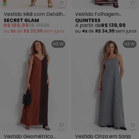
Secret Glam - Vestido Midi co
Qu
Vestido Midi com Detalhe
Vestido Folhagem
SECRET GLAM
QUINTESS
Ponto Concha Azul
Barrado em Malha
R$ 169,99
R$ 199,99
A partir de
R$ 139,99
Texturizada
ou
5x
de
R$ 33,99
sem
juros
ou
4x
de
R$ 34,99
sem
juros
NEW
NEW
Quintess - Vestido Geométrico
Qu
Vestido Geométrico
Vestido Cinza em Sarja