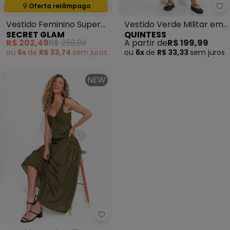
Oferta relâmpago
Termina em:
00:00:00
Qu
Vestido Feminino Super
Vestido Verde Militar em
SECRET GLAM
QUINTESS
Midi Viscose Preto
Crepe Plano
R$ 202,49
R$ 259,99
A partir de
R$ 199,99
ou
6x
de
R$ 33,74
sem
juros
ou
6x
de
R$ 33,33
sem
juros
NEW
Quintess - Vestido Verde Milita