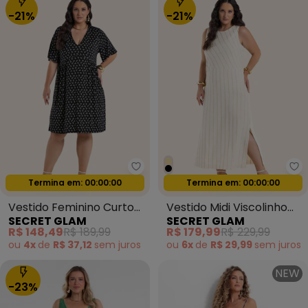
-21%
-21%
Secret Glam - Vestido Feminin
Se
Termina em:
00:00:00
Termina em:
00:00:00
Oferta relâmpago
Oferta relâmpago
Vestido Feminino Curto
Vestido Midi Viscolinho
SECRET GLAM
SECRET GLAM
Manga Ampla Preto
Listras Bege
R$ 148,49
R$ 189,99
R$ 179,99
R$ 229,99
ou
4x
de
R$ 37,12
sem
juros
ou
6x
de
R$ 29,99
sem
juros
NEW
-23%