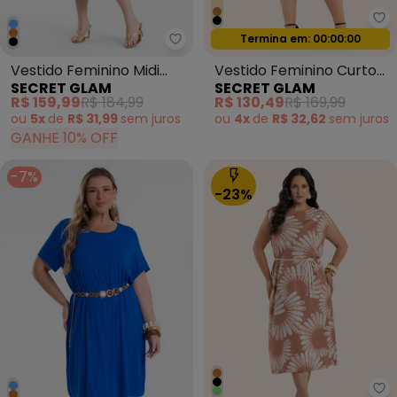
Se
Termina em:
00:00:00
Oferta relâmpago
Secret Glam - Vestido Feminino
Vestido Feminino Midi
Vestido Feminino Curto
SECRET GLAM
SECRET GLAM
Plus Size Marrom
Estampado Bege
R$ 159,99
R$ 184,99
R$ 130,49
R$ 169,99
ou
5x
de
R$ 31,99
sem
juros
ou
4x
de
R$ 32,62
sem
juros
GANHE 10% OFF
-7%
-23%