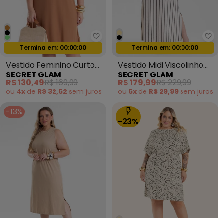
Secret Glam - Vestido Feminin
Se
Termina em:
00:00:00
Termina em:
00:00:00
Oferta relâmpago
Oferta relâmpago
Vestido Feminino Curto
Vestido Midi Viscolinho
SECRET GLAM
SECRET GLAM
Viscose Marrom
Listras Preto
R$ 130,49
R$ 169,99
R$ 179,99
R$ 229,99
ou
4x
de
R$ 32,62
sem
juros
ou
6x
de
R$ 29,99
sem
juros
-13%
-23%