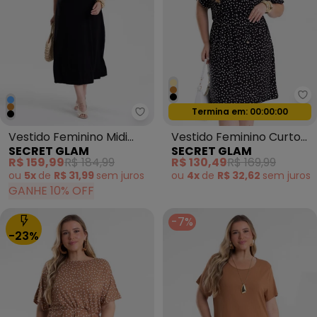
Se
Termina em:
00:00:00
Oferta relâmpago
Secret Glam - Vestido Feminino 
Vestido Feminino Midi
Vestido Feminino Curto
SECRET GLAM
SECRET GLAM
Plus Size Preto
Estampado Preto
R$ 159,99
R$ 184,99
R$ 130,49
R$ 169,99
ou
5x
de
R$ 31,99
sem
juros
ou
4x
de
R$ 32,62
sem
juros
GANHE 10% OFF
-7%
-23%