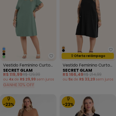
Se
Termina em:
00:00:00
Oferta relâmpago
Secret Glam - Vestido Feminino
Vestido Feminino Curto
Vestido Feminino Curto
SECRET GLAM
SECRET GLAM
Canelado Plus Size Verde
com Retilinea Preto
R$ 119,99
R$ 129,99
R$ 166,49
R$ 214,99
ou
4x
de
R$ 29,99
sem
juros
ou
5x
de
R$ 33,29
sem
juros
GANHE 10% OFF
-23%
-23%