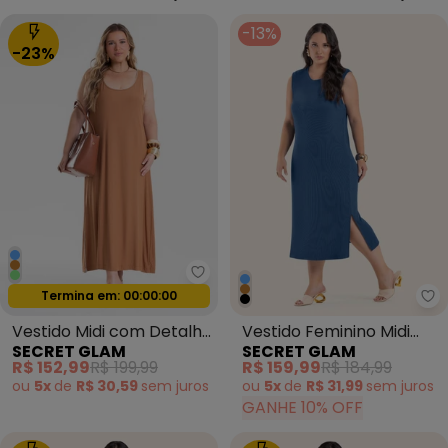
-13%
-23%
Secret Glam - Vestido Midi co
Termina em:
00:00:00
Oferta relâmpago
Se
Vestido Midi com Detalhe
Vestido Feminino Midi
SECRET GLAM
SECRET GLAM
Ponto Concha Marrom
Plus Size Azul
R$ 152,99
R$ 199,99
R$ 159,99
R$ 184,99
ou
5x
de
R$ 30,59
sem
juros
ou
5x
de
R$ 31,99
sem
juros
GANHE 10% OFF