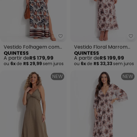
Quintess - Vestido Folhagem c
Qu
Vestido Folhagem com
Vestido Floral Marrom
QUINTESS
QUINTESS
Barrado em Malha Fria
em Tule
A partir de
R$ 179,99
A partir de
R$ 199,99
ou
6x
de
R$ 29,99
sem
juros
ou
6x
de
R$ 33,33
sem
juros
NEW
NEW