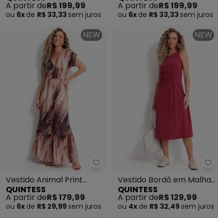
A partir de
R$ 199,99
A partir de
R$ 199,99
ou
6x
de
R$ 33,33
sem
juros
ou
6x
de
R$ 33,33
sem
juros
NEW
NEW
Quintess - Vestido Animal Print
Qu
Vestido Animal Print
Vestido Bordô em Malha
QUINTESS
QUINTESS
Cervo em Malha Fria
de Algodão
A partir de
R$ 179,99
A partir de
R$ 129,99
ou
6x
de
R$ 29,99
sem
juros
ou
4x
de
R$ 32,49
sem
juros