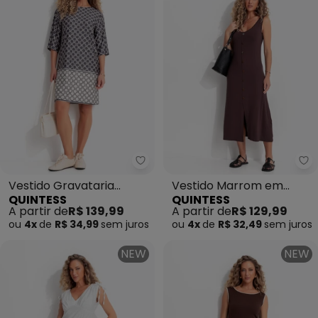
Quintess - Vestido Gravataria 
Qu
Vestido Gravataria
Vestido Marrom em
QUINTESS
QUINTESS
Marrom em Malha Fria
Malha de Viscose
A partir de
R$ 139,99
A partir de
R$ 129,99
ou
4x
de
R$ 34,99
sem
juros
ou
4x
de
R$ 32,49
sem
juros
NEW
NEW