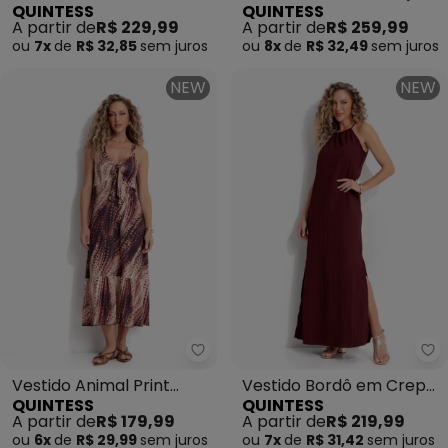
QUINTESS
QUINTESS
Preto em Crepe Plano
A partir de
R$ 229,99
A partir de
R$ 259,99
ou
7x
de
R$ 32,85
sem
juros
ou
8x
de
R$ 32,49
sem
juros
NEW
NEW
Quintess - Vestido Animal Print
Qu
Vestido Animal Print
Vestido Bordô em Crepe
QUINTESS
QUINTESS
Cervo em Malha Fria
Texturizado
A partir de
R$ 179,99
A partir de
R$ 219,99
ou
6x
de
R$ 29,99
sem
juros
ou
7x
de
R$ 31,42
sem
juros