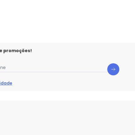
eminina Infantil Rosa
 e promoções!
one
cidade