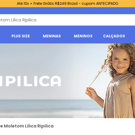
Até 10x + Frete Grátis R$249 Brasil - cupom ANTECIPADO
PLUS SIZE
MENINAS
MENINOS
CALÇADOS
us
e Moletom Lilica Ripilica