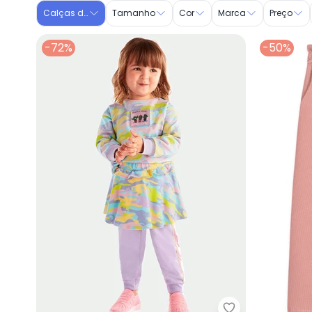
Calças de Moletom
Tamanho
Cor
Marca
Preço
-72%
-50%