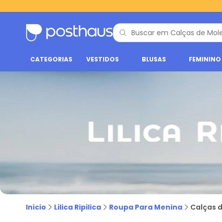
CATEGORIAS
VESTIDOS
BLUSAS
FEMININO
Calça moletom infantil Lilica Ripilica | Compre no Postha
Inicio
Lilica Ripilica
Roupa Para Menina
Calças d