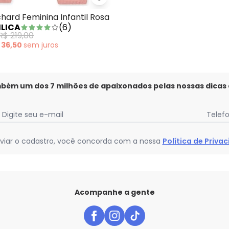
- Calça Moletom Menina Antiviral Lilás
Lilica Ripilica - Calça Clochard F
hard Feminina Infantil Rosa
ILICA
(
6
)
R$ 219,00
 36,50
sem
juros
mbém um dos 7 milhões de apaixonados pelas nossas dicas
Digite seu e-mail
Telef
viar o cadastro, você concorda com a nossa
Política de Priva
Acompanhe a gente