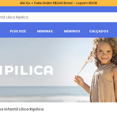
Até 10x + Frete Grátis R$249 Brasil - cupom 8DO8
PLUS SIZE
MENINAS
MENINOS
CALÇADOS
 Infantil Lilica Ripilica