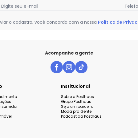
Digite seu e-mail
Telef
viar o cadastro, você concorda com a nossa
Política de Priva
Acompanhe a gente
o
Institucional
endimento
Sobre a Posthaus
luções
Grupo Posthaus
nsumidor
Seja um parceiro
Moda pra Gente
fiável
Podcast da Posthaus