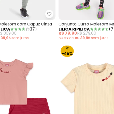
 - Conjunto Curto Bebê Rosa
Lilica Ripilica - Conjunto Molet
Moletom com Capuz Cinza
Conjunto Curto Moletom M
ILICA
(
17
)
LILICA RIPILICA
(
7
Infantil Preto
$ 309,00
R$ 79,90
R$ 279,00
 39,95
sem
juros
ou
2x
de
R$ 39,95
sem
juros
-45%