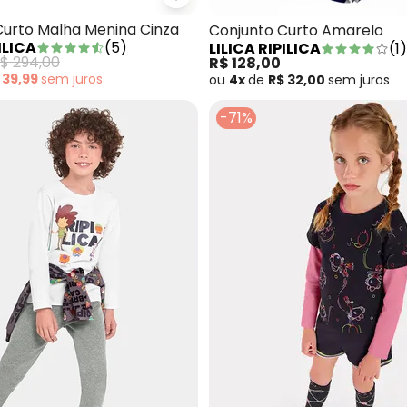
Lilica Ripilica - Conjunto Curto 
- Conjunto Curto Rosa
Curto Malha Menina Cinza
Conjunto Curto Amarelo
ILICA
(
5
)
LILICA RIPILICA
(
1
)
$ 294,00
R$ 128,00
 39,99
sem
juros
ou
4x
de
R$ 32,00
sem
juros
-71%