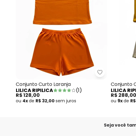
Lilica Ripilica 
Conjunto Curto Laranja
Conjunto 
LILICA RIPILICA
(
1
)
LILICA RIP
R$ 128,00
R$ 288,0
ou
4x
de
R$ 32,00
sem
juros
ou
9x
de
R$
Seja você ta