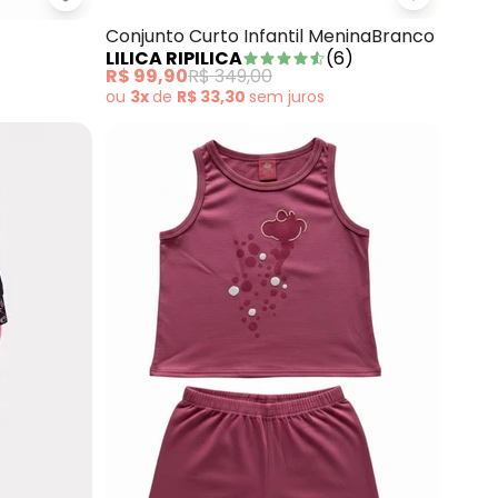
Malha Menina Cinza
Lilica Rip
Lilica Ripilica - Conjunto Curto Amarelo
Conjunto Curto Infantil MeninaBranco
LILICA RIPILICA
(
6
)
R$ 99,90
R$ 349,00
ou
3x
de
R$ 33,30
sem
juros