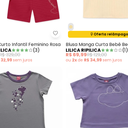
Termina em:
10:30:18
Oferta relâmpago
 Conjunto Curto Lilas
Lilica Ripilica - Conjunto Curto I
urto Infantil Feminino Rosa
Blusa Manga Curta Bebê B
ILICA
(
3
)
LILICA RIPILICA
(
1
)
R$ 329,00
R$ 69,99
R$ 129,00
Nome
 32,99
sem
juros
ou
2x
de
R$ 34,99
sem
juros
Digite seu e-mail
Telefone
Ao enviar o cadastro, você
Privacidade