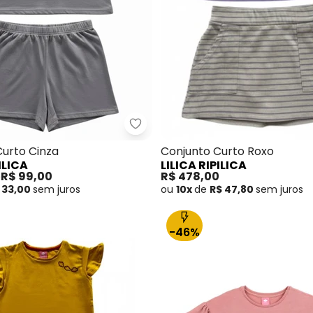
 - Conjunto Curto Feminino Rosa
Lilica Ripilica - Conjunto Curto C
Curto Cinza
Conjunto Curto Roxo
ILICA
LILICA RIPILICA
e
R$ 99,00
R$ 478,00
 33,00
sem
juros
ou
10x
de
R$ 47,80
sem
juros
-46%