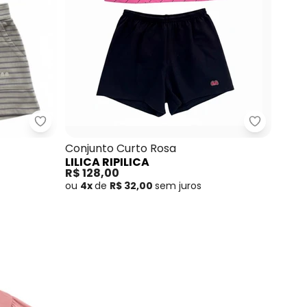
inza
Lilica Ripilica - Conjunto Curto Roxo
Lilica Rip
Conjunto Curto Rosa
LILICA RIPILICA
R$ 128,00
ou
4x
de
R$ 32,00
sem
juros