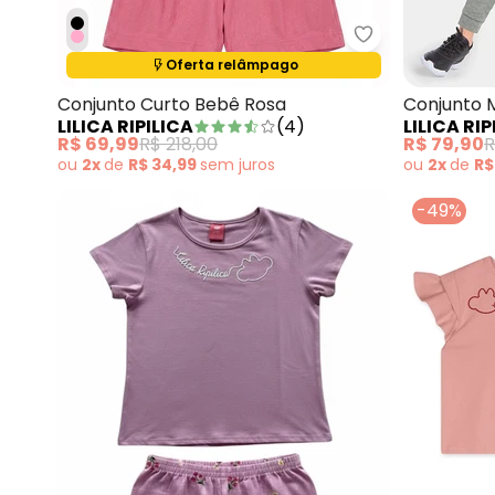
Lilica Ripilica
Termina em:
10:30:18
Oferta relâmpago
Conjunto Curto Bebê Rosa
Conjunto 
LILICA RIPILICA
(
4
)
LILICA RIP
R$ 69,99
R$ 218,00
R$ 79,90
R
ou
2x
de
R$ 34,99
sem
juros
ou
2x
de
R$
-49%