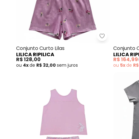
Lilica Ripilica -
Conjunto Curto Lilas
Conjunto C
LILICA RIPILICA
LILICA RIP
R$ 128,00
R$ 164,99
ou
4x
de
R$ 32,00
sem
juros
ou
5x
de
R$