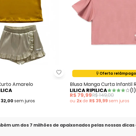
Termina em:
10:30:18
Oferta relâmpago
- Conjunto Curto Laranja
Lilica Ripilica - Conjunto Curto 
Curto Amarelo
Blusa Manga Curta Infantil 
ILICA
LILICA RIPILICA
(
1
)
0
R$ 79,99
R$ 149,00
 32,00
sem
juros
ou
2x
de
R$ 39,99
sem
juros
mbém um dos 7 milhões de apaixonados pelas nossas dicas