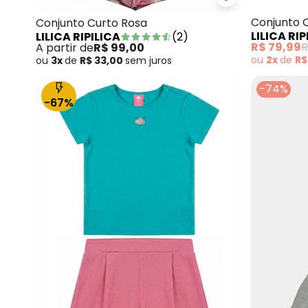
Lilica Ripilica 
Conjunto 
Conjunto Curto Rosa
LILICA RIP
LILICA RIPILICA
(
2
)
R$ 79,99
R
A partir de
R$ 99,00
ou
2x
de
R$
ou
3x
de
R$ 33,00
sem
juros
-74%
-67%