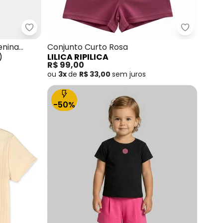
om com Capuz Cinza
Lilica Ripilica - Conjunto Curto Moletom Menina Inf
Lilica Rip
enina
Conjunto Curto Rosa
)
LILICA RIPILICA
R$ 99,00
ou
3x
de
R$ 33,00
sem
juros
-50%