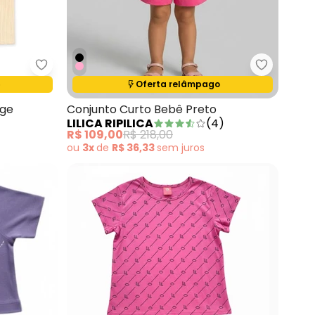
Lilica Ripilica - Blusa Manga Curta Bebê Bege
Lilica Rip
Termina em:
10:30:18
Oferta relâmpago
nfantil Feminino Rosa
ege
Conjunto Curto Bebê Preto
LILICA RIPILICA
(
4
)
R$ 109,00
R$ 218,00
ou
3x
de
R$ 36,33
sem
juros
 concorda com a nossa
Política de