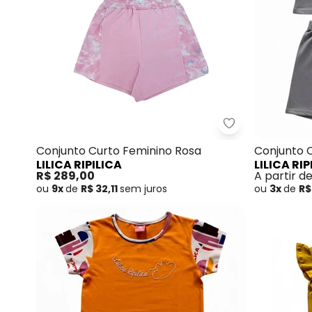
Lilica Ripilica
Conjunto Curto Feminino Rosa
Conjunto 
LILICA RIPILICA
LILICA RIP
R$ 289,00
A partir d
ou
9x
de
R$ 32,11
sem
juros
ou
3x
de
R$