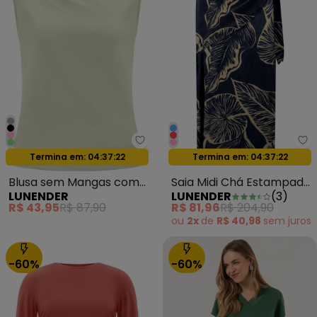
Lunender - Blusa sem Mangas 
Lu
Oferta relâmpago
Oferta relâmpago
Termina em:
04:37:20
Termina em:
04:37:20
Blusa sem Mangas com
Saia Midi Chá Estampada
LUNENDER
LUNENDER
(
3
)
Pregas em Malha Verde
com Sobreposição Azul
R$ 43,95
R$ 87,90
R$ 81,96
R$ 204,90
ou
2x
de
R$ 40,98
sem
juros
-60%
-60%