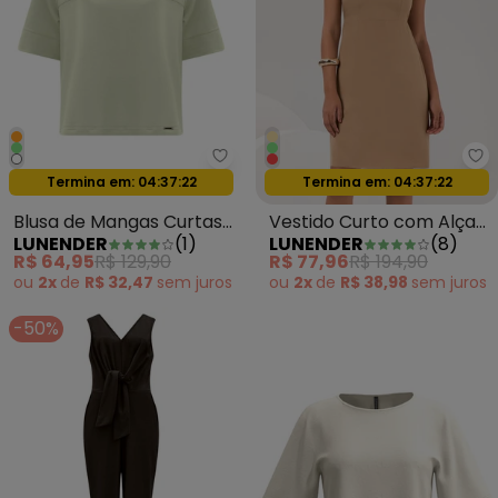
Lunender - Blusa de Mangas Cu
Lu
Oferta relâmpago
Oferta relâmpago
Termina em:
04:37:20
Termina em:
04:37:20
Blusa de Mangas Curtas
Vestido Curto com Alças
LUNENDER
(
1
)
LUNENDER
(
8
)
com Gola em Malha
e Decote Reto Bege
R$ 64,95
R$ 129,90
R$ 77,96
R$ 194,90
Verde
ou
2x
de
R$ 32,47
sem
juros
ou
2x
de
R$ 38,98
sem
juros
-50%