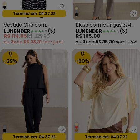
Lunender - Vestido Chá com Am
Oferta relâmpago
Termina em:
04:37:20
Lu
Vestido Chá com
Blusa com Mangas 3/4
LUNENDER
(
5
)
LUNENDER
(
6
)
Amarração Listrada
em Malha Responsável
R$ 114,95
R$ 229,90
R$ 105,90
Preto
Cinza
ou
3x
de
R$ 38,31
sem
juros
ou
3x
de
R$ 35,30
sem
juros
-29%
-50%
Lunender - Conjunto com Calça
Lu
Oferta relâmpago
Oferta relâmpago
Termina em:
04:37:20
Termina em:
04:37:20