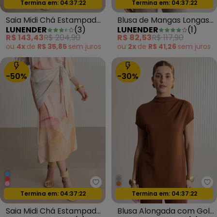
Oferta relâmpago
Oferta relâmpago
Termina em:
04:37:20
Termina em:
04:37:20
Saia Midi Chá Estampada
Blusa de Mangas Longas
LUNENDER
(
3
)
LUNENDER
(
1
)
com Sobreposição Bordo
com Franzidos Crepe
R$ 143,43
R$ 204,90
R$ 82,53
R$ 117,90
Cinza
ou
4x
de
R$ 35,85
sem
juros
ou
2x
de
R$ 41,26
sem
juros
-50%
-30%
Lunender - Saia Midi Chá Esta
Lu
Oferta relâmpago
Oferta relâmpago
Termina em:
04:37:20
Termina em:
04:37:20
Saia Midi Chá Estampada
Blusa Alongada com Gola