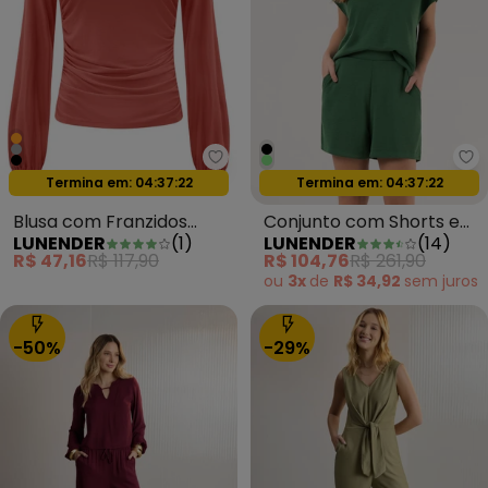
Lunender - Blusa com Franzidos
Lu
Oferta relâmpago
Oferta relâmpago
Termina em:
04:37:20
Termina em:
04:37:20
Blusa com Franzidos
Conjunto com Shorts e
LUNENDER
(
1
)
LUNENDER
(
14
)
Crepe Laranja
Blusa D Tricô Verde
R$ 47,16
R$ 117,90
R$ 104,76
R$ 261,90
ou
3x
de
R$ 34,92
sem
juros
-50%
-29%