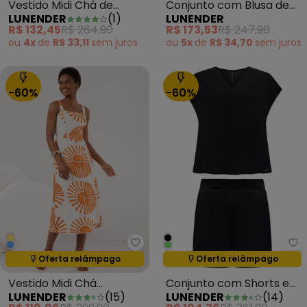
Vestido Midi Chá de
Conjunto com Blusa de
LUNENDER
(
1
)
LUNENDER
Mangas Curtas Preto
Manga e Shorts Bege
R$ 132,45
R$ 264,90
R$ 173,53
R$ 247,90
ou
4x
de
R$ 33,11
sem
juros
ou
5x
de
R$ 34,70
sem
juros
-60%
-60%
Lunender - Vestido Midi Chá E
Lu
Oferta relâmpago
Oferta relâmpago
Termina em:
04:37:20
Termina em:
04:37:20
Vestido Midi Chá
Conjunto com Shorts e
LUNENDER
(
15
)
LUNENDER
(
14
)
Estampado com Alças
Blusa D Tricô Preto