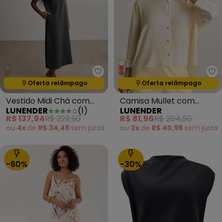
Lunender - Vestido Midi Chá c
Lu
Oferta relâmpago
Oferta relâmpago
Termina em:
04:37:20
Termina em:
04:37:20
Vestido Midi Chá com
Camisa Mullet com
LUNENDER
(
1
)
LUNENDER
Bolsos em Moletom Cinza
Mangas 3/4 Bege
R$ 137,94
R$ 229,90
R$ 81,96
R$ 204,90
ou
4x
de
R$ 34,48
sem
juros
ou
2x
de
R$ 40,98
sem
juros
-60%
-30%