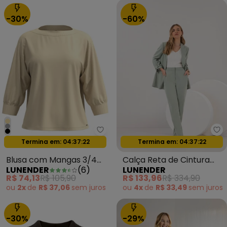
-30%
-60%
Lunender - Blusa com Mangas 
Lu
Oferta relâmpago
Oferta relâmpago
Termina em:
04:37:20
Termina em:
04:37:20
Blusa com Mangas 3/4
Calça Reta de Cintura
LUNENDER
(
6
)
LUNENDER
em Malha Responsável
Alta em Tecido Verde
R$ 74,13
R$ 105,90
R$ 133,96
R$ 334,90
Bege
ou
2x
de
R$ 37,06
sem
juros
ou
4x
de
R$ 33,49
sem
juros
-30%
-29%