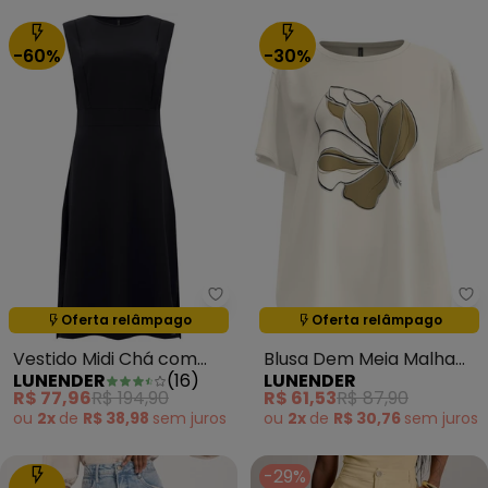
-60%
-30%
Lunender - Vestido Midi Chá co
Lu
Oferta relâmpago
Oferta relâmpago
Termina em:
04:37:20
Termina em:
04:37:20
Vestido Midi Chá com
Blusa Dem Meia Malha
LUNENDER
(
16
)
LUNENDER
Fendas Laterais Preto
Penteada Branco
R$ 77,96
R$ 194,90
R$ 61,53
R$ 87,90
ou
2x
de
R$ 38,98
sem
juros
ou
2x
de
R$ 30,76
sem
juros
-29%