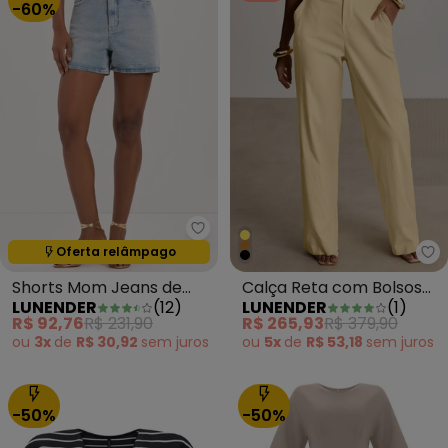
-60%
Lunender - Shorts Mom Jeans d
Oferta relâmpago
Termina em:
04:37:20
Lu
Shorts Mom Jeans de
Calça Reta com Bolsos
LUNENDER
(
12
)
LUNENDER
(
1
)
Chapa Barriga Azul
em Tecido Amarelo
R$ 92,76
R$ 231,90
R$ 265,93
R$ 379,90
ou
3x
de
R$ 30,92
sem
juros
ou
5x
de
R$ 53,18
sem
juros
-50%
-50%