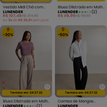
Vestido Midi Chá com
Blusa Dlistrada em Malha
LUNENDER
LUNENDER
(
2
)
Gola Texturizada Cinza
Ribana Cinza
R$ 107,45
R$ 214,90
R$ 49,95
R$ 99,90
ou
3x
de
R$ 35,81
sem
juros
-30%
-50%
Lunender - Blusa Dlistrada em 
Lu
Oferta relâmpago
Oferta relâmpago
Termina em:
04:37:20
Termina em:
04:37:20
Blusa Dlistrada em Malha
Camisa de Mangas
LUNENDER
(
2
)
LUNENDER
Ribana Bordo
Longas em Algodão