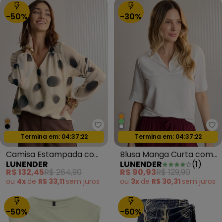
-50%
-30%
Lunender - Camisa Estampada 
Lu
Oferta relâmpago
Oferta relâmpago
Termina em:
04:37:20
Termina em:
04:37:20
Camisa Estampada com
Blusa Manga Curta com
LUNENDER
LUNENDER
(
1
)
Decote em V Preto
Gola em Malha Off White
R$ 132,45
R$ 264,90
R$ 90,93
R$ 129,90
ou
4x
de
R$ 33,11
sem
juros
ou
3x
de
R$ 30,31
sem
juros
-50%
-60%