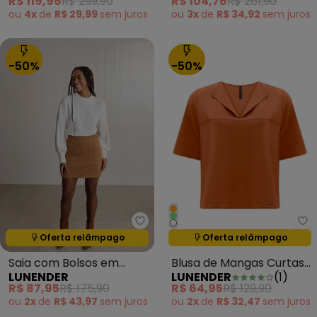
R$ 119,96
R$ 299,90
R$ 104,76
R$ 261,90
Amarelo
ou
4x
de
R$ 29,99
sem
juros
ou
3x
de
R$ 34,92
sem
juros
-50%
-50%
Lunender - Saia com Bolsos em M
Lu
Oferta relâmpago
Oferta relâmpago
Termina em:
04:37:20
Termina em:
04:37:20
Saia com Bolsos em
Blusa de Mangas Curtas
LUNENDER
LUNENDER
(
1
)
Malha de Alfaiataria
com Gola em Malha
R$ 87,95
R$ 175,90
R$ 64,95
R$ 129,90
Laranja
Laranja
ou
2x
de
R$ 43,97
sem
juros
ou
2x
de
R$ 32,47
sem
juros