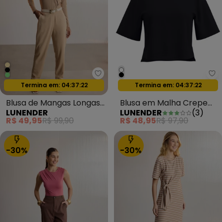
Lunender - Blusa de Mangas L
Lu
Oferta relâmpago
Oferta relâmpago
Termina em:
04:37:20
Termina em:
04:37:20
Blusa de Mangas Longas
Blusa em Malha Crepe
LUNENDER
LUNENDER
(
3
)
com Decote em V Bege
com Mangas Curtas
R$ 49,95
R$ 99,90
R$ 48,95
R$ 97,90
Preto
-30%
-30%