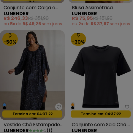
Conjunto com Calça e
Blusa Assimétrica
LUNENDER
LUNENDER
Blusa sem Mangas Preto
Alongada com Mangas
R$ 246,33
R$ 351,90
R$ 75,95
R$ 151,90
3/4 Bege
ou
5x
de
R$ 49,26
sem
juros
ou
2x
de
R$ 37,97
sem
juros
-50%
-30%
Lunender - Vestido Chá Estam
Lu
Oferta relâmpago
Oferta relâmpago
Termina em:
04:37:20
Termina em:
04:37:20
Vestido Chá Estampado
Conjunto com Saia Chá e
LUNENDER
(
1
)
LUNENDER
com Mangas 3/4 Azul
Blusa DPreto