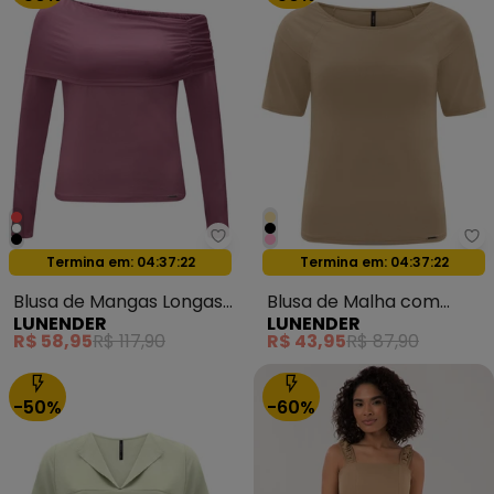
Lunender - Blusa de Mangas Lo
Lu
Oferta relâmpago
Oferta relâmpago
Termina em:
04:37:20
Termina em:
04:37:20
Blusa de Mangas Longas
Blusa de Malha com
LUNENDER
LUNENDER
com Sobreposição Bordo
Mangas Curtas Bege
R$ 58,95
R$ 117,90
R$ 43,95
R$ 87,90
-50%
-60%