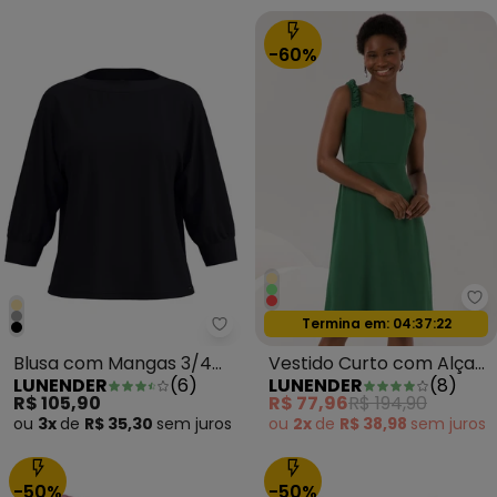
-60%
Lu
Oferta relâmpago
Termina em:
04:37:20
Lunender - Blusa com Mangas 3
Blusa com Mangas 3/4
Vestido Curto com Alças
LUNENDER
(
6
)
LUNENDER
(
8
)
em Malha Responsável
e Decote Reto Verde
R$ 105,90
R$ 77,96
R$ 194,90
Preto
ou
3x
de
R$ 35,30
sem
juros
ou
2x
de
R$ 38,98
sem
juros
-50%
-50%