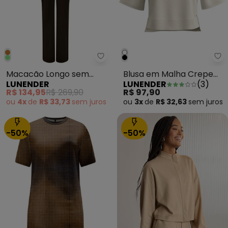
Lunender - Macacão Longo sem
Lu
Macacão Longo sem
Blusa em Malha Crepe
LUNENDER
LUNENDER
(
3
)
Mangas Texturizada
com Mangas Curtas
R$ 134,95
R$ 269,90
R$ 97,90
Marrom
Branco
ou
4x
de
R$ 33,73
sem
juros
ou
3x
de
R$ 32,63
sem
juros
-50%
-50%