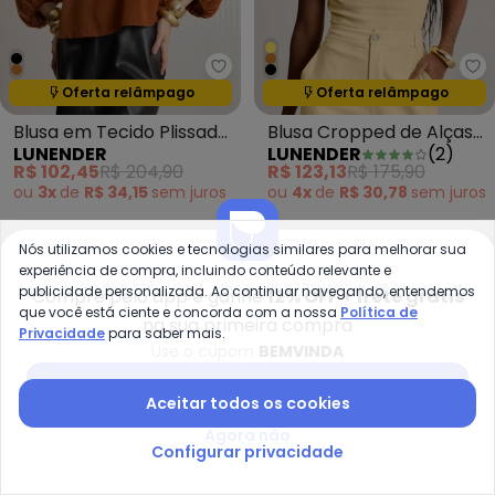
Lunender - Blusa em Tecido Pl
Lu
Oferta relâmpago
Oferta relâmpago
Termina em:
04:37:20
Termina em:
04:37:20
Blusa em Tecido Plissado
Blusa Cropped de Alças
LUNENDER
LUNENDER
(
2
)
Marrom
com Linho Amarelo
R$ 102,45
R$ 204,90
R$ 123,13
R$ 175,90
ou
3x
de
R$ 34,15
sem
juros
ou
4x
de
R$ 30,78
sem
juros
Nós utilizamos cookies e tecnologias similares para melhorar sua
experiência de compra, incluindo conteúdo relevante e
-50%
-30%
publicidade personalizada. Ao continuar navegando, entendemos
Compre pelo app e ganhe
12% OFF + frete grátis
que você está ciente e concorda com a nossa
Política de
na sua primeira compra
Privacidade
para saber mais.
Use o cupom
BEMVINDA
Baixar app Posthaus
Aceitar todos os cookies
Agora não
Configurar privacidade