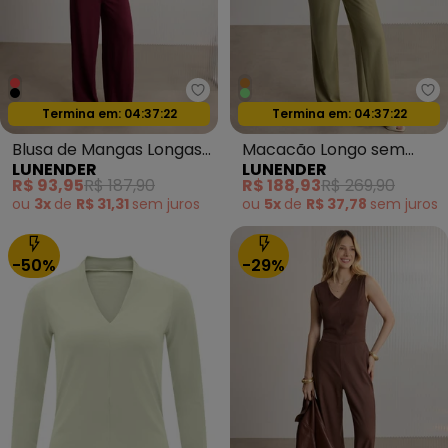
Lunender - Blusa de Mangas Lo
Lu
Oferta relâmpago
Oferta relâmpago
Termina em:
04:37:20
Termina em:
04:37:20
Blusa de Mangas Longas
Macacão Longo sem
LUNENDER
LUNENDER
em Viscose Bordo
Mangas Texturizada
R$ 93,95
R$ 187,90
R$ 188,93
R$ 269,90
Verde
ou
3x
de
R$ 31,31
sem
juros
ou
5x
de
R$ 37,78
sem
juros
-50%
-29%