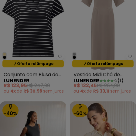
Lunender - Conjunto com Blusa
Lu
Oferta relâmpago
Oferta relâmpago
Termina em:
04:37:20
Termina em:
04:37:20
Conjunto com Blusa de
Vestido Midi Chá de
LUNENDER
LUNENDER
(
1
)
Manga e Shorts Preto
Mangas Curtas Cinza
R$ 123,95
R$ 247,90
R$ 132,45
R$ 264,90
ou
4x
de
R$ 30,98
sem
juros
ou
4x
de
R$ 33,11
sem
juros
-40%
-60%