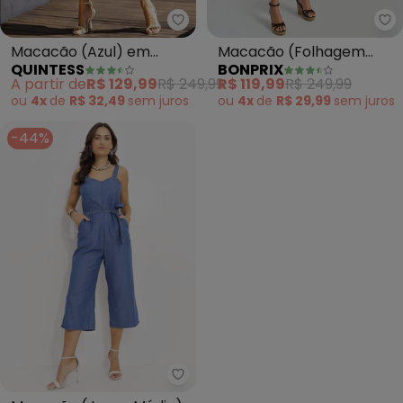
Quintess - Macacão (Azul) em 
bo
Macacão (Azul) em
Macacão (Folhagem
QUINTESS
BONPRIX
Crepe Plano
Rosa) em Linho
A partir de
R$ 129,99
R$ 249,99
R$ 119,99
R$ 249,99
ou
4x
de
R$ 32,49
sem
juros
ou
4x
de
R$ 29,99
sem
juros
-44%
Quintess - Macacão (Jeans Mé