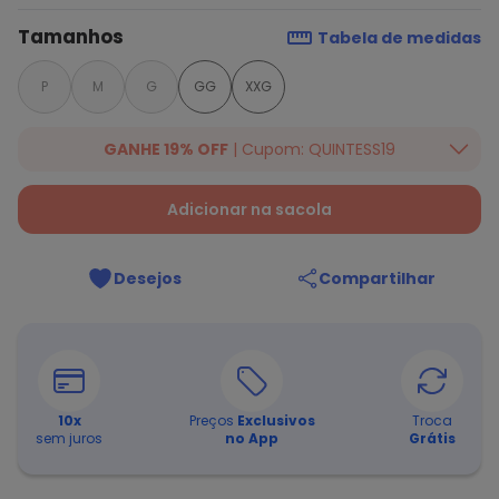
Tamanhos
Tabela de medidas
P
M
G
GG
XXG
GANHE 19% OFF
| Cupom: QUINTESS19
Ganhe 19% OFF Extra em qualquer valor, usando o cupom:
QUINTESS19. Válido para toda loja Quintess, até 07/08/2026.
Adicionar na sacola
Desejos
Compartilhar
10
x
Preços
Exclusivos
Troca
sem juros
no App
Grátis