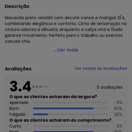
Descrição
Macacão preto versátil com decote canoa e mangas 3/4,
combinando elegância e conforto. Cinto de amarração na
cintura valoriza a silhueta, enquanto a calça reta e fluida
garante movimento. Perfeito para o trabalho ou eventos
casuais chic.
Quintess - Macacão Preto em Malha Crepe
...Ver mais
Código do produto: 3896242
Comprimento da manga: 3/4
Avaliações
Ver todas as avaliações
Decote frente: Redondo
Tecido: Malha crepe 180g 95% poliéster, 5% elastano malha
3.4
crepe
5
avaliações
Uso trabalho: Sim
O que as clientes acharam da largura?
Apertado
0
%
Bom
80
%
Folgado
20
%
O que as clientes acharam do comprimento?
Curto
0
%