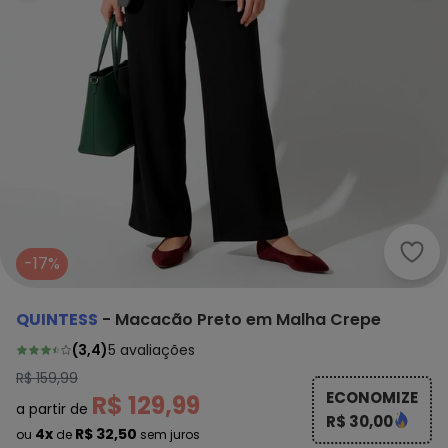
Quin
-17%
QUINTESS
-
Macacão Preto em Malha Crepe
(
3,4
)
5
avaliações
R$ 159,99
ECONOMIZE
R$ 129,99
a partir de
R$ 30,00
4x
R$ 32,50
ou
de
sem juros