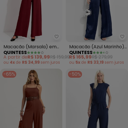
Quintess - Macacão (Marsala) e
Qu
Macacão (Marsala) em
Macacão (Azul Marinho)
QUINTESS
QUINTESS
Tecido Air Flow
em Crepe Plano
A partir de
R$ 139,99
R$ 159,99
R$ 165,99
R$ 279,99
Aveludado
ou
4x
de
R$ 34,99
sem
juros
ou
5x
de
R$ 33,19
sem
juros
-65%
-50%