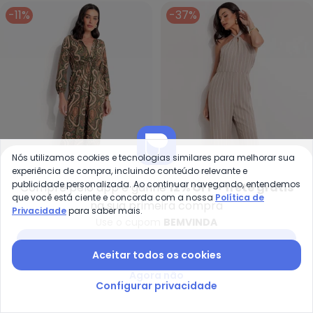
-11%
-37%
Nós utilizamos cookies e tecnologias similares para melhorar sua
experiência de compra, incluindo conteúdo relevante e
publicidade personalizada. Ao continuar navegando, entendemos
Compre pelo app e ganhe
12% OFF + frete grátis
que você está ciente e concorda com a nossa
Política de
Quintess - Macacão (Arabescos
Qu
na sua primeira compra
Privacidade
para saber mais.
Use o cupom
BEMVINDA
Macacão (Arabescos
Macacão (Listrado Bege)
QUINTESS
QUINTESS
Verde) em Malha Fria
em Poliéster
Baixar app Posthaus
A partir de
R$ 159,99
R$ 179,99
R$ 156,99
R$ 249,99
Aceitar todos os cookies
ou
5x
de
R$ 31,99
sem
juros
ou
5x
de
R$ 31,39
sem
juros
Agora não
Configurar privacidade