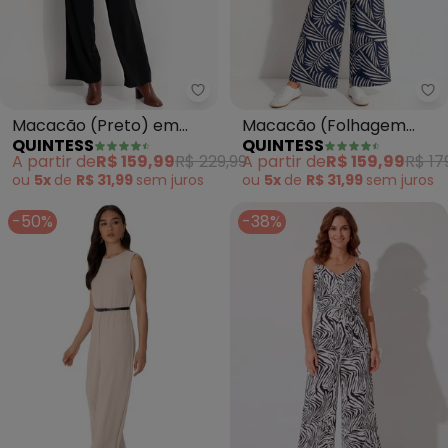
Quintess - Macacão (Preto) em
Qu
Macacão (Preto) em
Macacão (Folhagem
QUINTESS
QUINTESS
Crepe Plano
Azul) em Malha de
A partir de
R$ 159,99
R$ 229,99
A partir de
R$ 159,99
R$ 17
Viscose
ou
5x
de
R$ 31,99
sem
juros
ou
5x
de
R$ 31,99
sem
juros
-50%
-38%