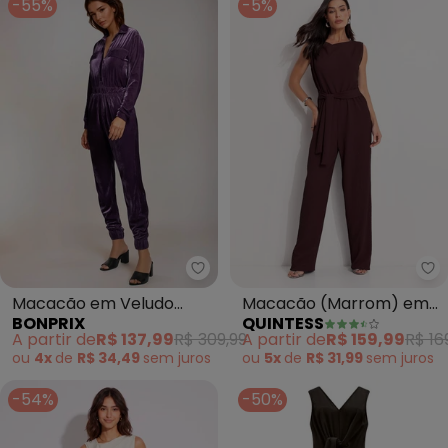
-55%
-5%
bonprix - Macacão em Veludo P
Qu
Macacão em Veludo
Macacão (Marrom) em
BONPRIX
QUINTESS
Purple
Malha Texturizada
A partir de
R$ 137,99
R$ 309,99
A partir de
R$ 159,99
R$ 16
ou
4x
de
R$ 34,49
sem
juros
ou
5x
de
R$ 31,99
sem
juros
-54%
-50%