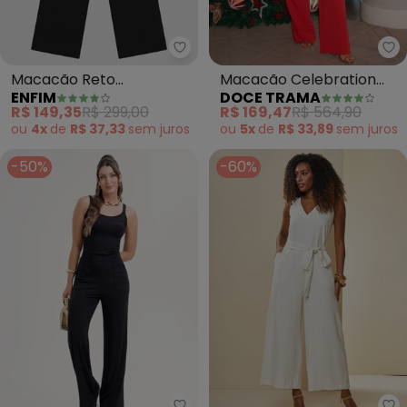
Enfim - Macacão Reto Texturiza
Do
Macacão Reto
Macacão Celebration
ENFIM
DOCE TRAMA
Texturizado (Preto)
Alfaiataria (Vermelho)
R$ 149,35
R$ 299,00
R$ 169,47
R$ 564,90
ou
4x
de
R$ 37,33
sem
juros
ou
5x
de
R$ 33,89
sem
juros
-50%
-60%