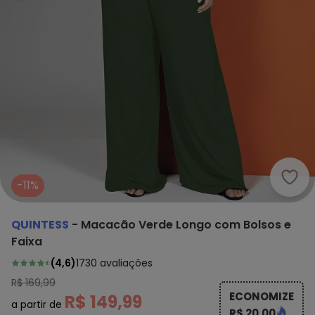
Quin
-11%
QUINTESS
-
Macacão Verde Longo com Bolsos e
Faixa
(
4,6
)
1730
avaliações
R$ 169,99
ECONOMIZE
R$ 149,99
a partir de
R$ 20,00