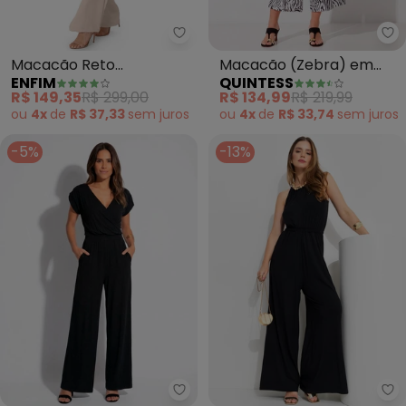
Enfim - Macacão Reto Texturiza
Qu
Macacão Reto
Macacão (Zebra) em
ENFIM
QUINTESS
Texturizado (Areia)
Alfaiataria Sarjada
R$ 149,35
R$ 299,00
R$ 134,99
R$ 219,99
ou
4x
de
R$ 37,33
sem
juros
ou
4x
de
R$ 33,74
sem
juros
-5%
-13%
Quintess - Macacão (Preto) Lon
Qu