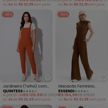
Viscose
Viscose
ou
4x
de
R$ 32,99
sem
juros
ou
5x
de
R$ 32,19
sem
juros
-38%
-50%
Quintess - Jardineira (Telha) c
Es
Jardineira (Telha) com
Macacão Feminino
QUINTESS
ESSENDI
Bolsos nas Laterais
Muscle em Moletinho
A partir de
R$ 129,99
R$ 209,99
R$ 164,95
R$ 329,99
(Marrom)
ou
4x
de
R$ 32,49
sem
juros
ou
5x
de
R$ 32,98
sem
juros