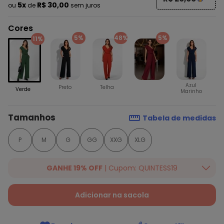
5x
R$ 30,00
ou
de
sem juros
Cores
5%
48%
5%
11%
Azul
Preto
Telha
Verde
Marinho
Tamanhos
Tabela de medidas
P
M
G
GG
XXG
XLG
GANHE 19% OFF
| Cupom: QUINTESS19
Ganhe 19% OFF Extra em qualquer valor, usando o cupom:
QUINTESS19. Válido para toda loja Quintess, até 07/08/2026.
Adicionar na sacola