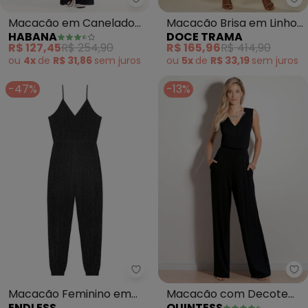
Habana - Macacão em Canelad
Do
Macacão em Canelado
Macacão Brisa em Linho
HABANA
DOCE TRAMA
(Preto)
(Branco)
R$ 127,45
R$ 254,90
R$ 165,96
R$ 414,90
ou
4x
de
R$ 31,86
sem
juros
ou
5x
de
R$ 33,19
sem
juros
-47%
-13%
Endless - Macacão Feminino em
Qu
Macacão Feminino em
Macacão com Decote
ENDLESS
QUINTESS