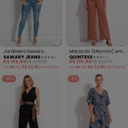
Sawary Jeans - Jardineira Saw
Qu
Jardineira Sawary
Macacão (Marrom) em
SAWARY JEANS
QUINTESS
(Jeans)Com Bolsos
Cetim
R$ 165,99
R$ 209,99
R$ 135,99
R$ 249,99
ou
5x
de
R$ 33,19
sem
juros
ou
4x
de
R$ 33,99
sem
juros
-30%
-11%