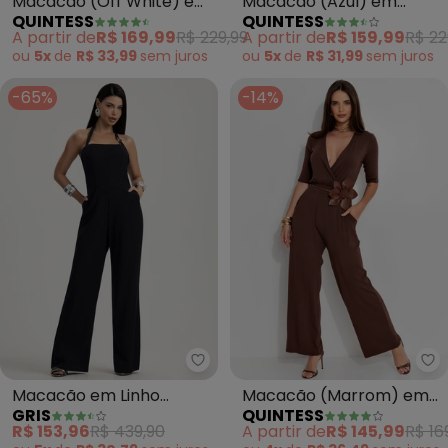
Macacão (Off White) em
Macacão (Azul) em
QUINTESS
QUINTESS
Tecido de Alfaiataria
Crepe Plano
A partir de
R$ 169,99
R$ 229,99
A partir de
R$ 159,99
R$ 22
ou
5x
de
R$ 33,99
sem
juros
ou
5x
de
R$ 31,99
sem
juros
-65%
-14%
Gris - Macacão em Linho (Preto
Qu
Macacão em Linho
Macacão (Marrom) em
GRIS
QUINTESS
(Preto)
Malha de Viscose
R$ 153,96
R$ 439,90
A partir de
R$ 145,99
R$ 16