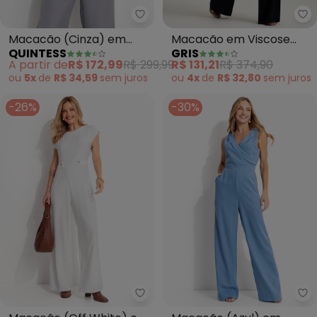
Quintess - Macacão (Cinza) em 
Gr
Macacão (Cinza) em
Macacão em Viscose
QUINTESS
GRIS
Alfaiataria
(Preto)
A partir de
R$ 172,99
R$ 299,99
R$ 131,21
R$ 374,90
ou
5x
de
R$ 34,59
sem
juros
ou
4x
de
R$ 32,80
sem
juros
-26%
-30%
Quintess - Macacão (Off White)
Qu