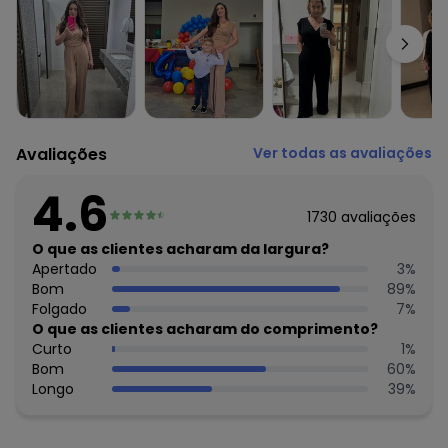
Complemento: Bolsos
Observação: Bolsos funcionais
Tecido: Malha
Composição: Conforme imagem etiqueta
Avaliações
Ver todas as avaliações
4.6
1730
avaliações
O que as clientes acharam da largura?
Apertado
3
%
Bom
89
%
Folgado
7
%
O que as clientes acharam do comprimento?
Curto
1
%
Bom
60
%
Longo
39
%