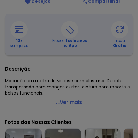
Desejos
Compartilhar
10
x
Preços
Exclusivos
Troca
sem juros
no App
Grátis
Descrição
Macacão em malha de viscose com elastano. Decote
transpassado com mangas curtas, cintura com recorte e
bolsos funcionais.
Quintess - Macacão Verde Longo com Bolsos e Faixa
...Ver mais
Código do produto: 3235770
Modelagem: Solto
Fotos das Nossas Clientes
Comprimento da manga: Curta
Comprimento: Longo
Decote frente: Transpassado