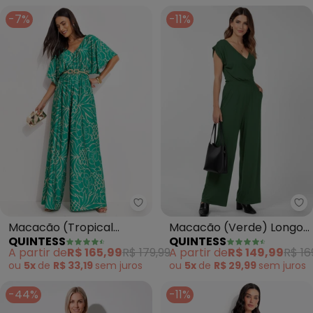
-7%
-11%
Quintess - Macacão (Tropical V
Qu
Macacão (Tropical
Macacão (Verde) Longo
QUINTESS
QUINTESS
Verde) em Malha Fria
com Bolsos e Faixa
A partir de
R$ 165,99
R$ 179,99
A partir de
R$ 149,99
R$ 16
ou
5x
de
R$ 33,19
sem
juros
ou
5x
de
R$ 29,99
sem
juros
-44%
-11%