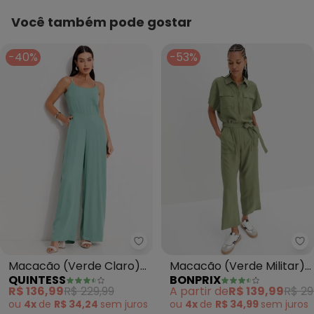
Você também pode gostar
-40%
-53%
Quintess - Macacão (Verde Cla
bo
Macacão (Verde Claro)
Macacão (Verde Militar)
QUINTESS
BONPRIX
em Viscose Plana Sarjada
em Jeans
R$ 136,99
R$ 229,99
A partir de
R$ 139,99
R$ 29
ou
4x
de
R$ 34,24
sem
juros
ou
4x
de
R$ 34,99
sem
juros