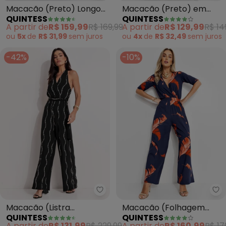
Macacão (Preto) Longo
Macacão (Preto) em
QUINTESS
QUINTESS
com Bolsos e Faixa
Malha de Viscose com
A partir de
R$ 159,99
R$ 169,99
A partir de
R$ 129,99
R$ 14
Elastano
ou
5x
de
R$ 31,99
sem
juros
ou
4x
de
R$ 32,49
sem
juros
-42%
-10%
Quintess - Macacão (Listra Re
Qu
Macacão (Listra
Macacão (Folhagem
QUINTESS
QUINTESS
Renovada) em Malha de
Marinho) em Malha de
A partir de
R$ 131,99
R$ 229,99
A partir de
R$ 160,99
R$ 17