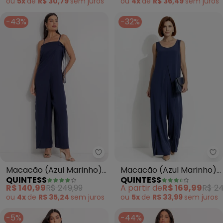
ou
5x
de
R$ 30,79
sem
juros
ou
4x
de
R$ 36,49
sem
juros
-43%
-32%
Quintess - Macacão (Azul Mari
Qu
Macacão (Azul Marinho)
Macacão (Azul Marinho)
QUINTESS
QUINTESS
em Crepe Plano
em Crepe Plano
R$ 140,99
R$ 249,99
A partir de
R$ 169,99
R$ 24
ou
4x
de
R$ 35,24
sem
juros
ou
5x
de
R$ 33,99
sem
juros
-5%
-44%