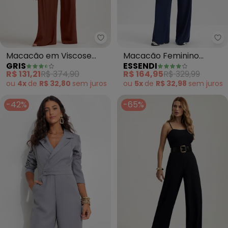
Gris - Macacão em Viscose (M
Es
Macacão em Viscose
Macacão Feminino
GRIS
ESSENDI
(Marrom)
Muscle em Moletinho
R$ 131,21
R$ 374,90
R$ 164,95
R$ 329,99
(Azul)
ou
4x
de
R$ 32,80
sem
juros
ou
5x
de
R$ 32,98
sem
juros
-42%
-65%