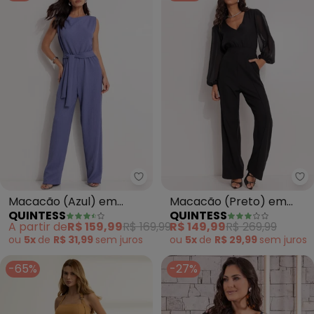
Quintess - Macacão (Azul) em 
Qu
Macacão (Azul) em
Macacão (Preto) em
QUINTESS
QUINTESS
Malha Texturizada
Chiffon
A partir de
R$ 159,99
R$ 169,99
R$ 149,99
R$ 269,99
ou
5x
de
R$ 31,99
sem
juros
ou
5x
de
R$ 29,99
sem
juros
-65%
-27%