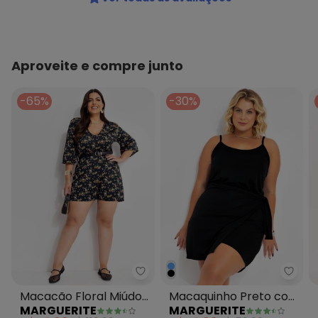
Aproveite e compre junto
-65%
-30%
Marguerite - Macacão Floral Mi
Marg
Macacão Floral Miúdo
Macaquinho Preto com
MARGUERITE
MARGUERITE
em Malha Fria
Sobreposição