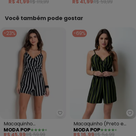
R$ 41,99
R$ 119,99
R$ 41,99
R$ 59,99
Você também pode gostar
-23%
-69%
Moda Pop - Macaquinho Transpa
Mo
Macaquinho
Macaquinho (Preto e
MODA POP
MODA POP
Transpassado (Listrado)
Verde) com Alças
R$ 45,99
R$ 59,99
R$ 16,99
R$ 54,99