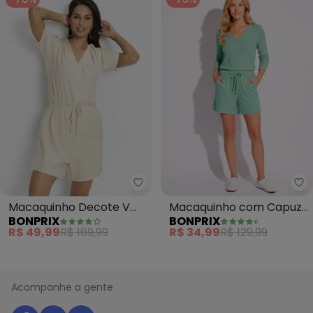
bo
Macaquinho Decote V
Macaquinho com Capuz
BONPRIX
BONPRIX
(Palha)
(Verde)
R$ 49,99
R$ 169,99
R$ 34,99
R$ 129,99
Acompanhe a gente