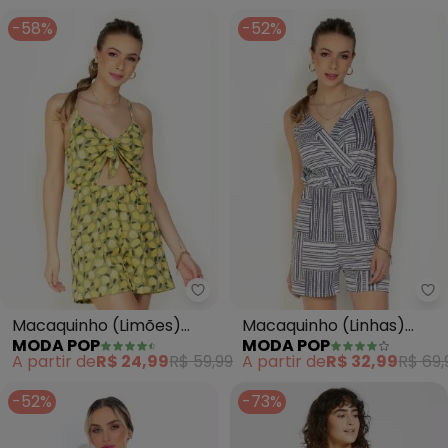
-58%
-52%
Moda Pop - Macaquinho (Limõ
Mo
Macaquinho (Limões)
Macaquinho (Linhas)
MODA POP
MODA POP
com Decote de
com Decote
A partir de
R$ 24,99
R$ 59,99
A partir de
R$ 32,99
R$ 69,
Amarração
Transpassado
-52%
-73%