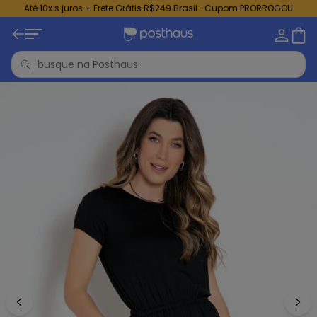
Até 10x s juros + Frete Grátis R$249 Brasil -Cupom PRORROGOU