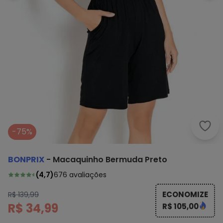
bonp
-75%
BONPRIX
-
Macaquinho Bermuda Preto
(
4,7
)
676
avaliações
ECONOMIZE
R$ 139,99
R$ 34,99
R$ 105,00