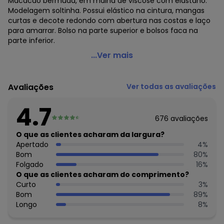
Macacão bermuda, em malha de viscose com elastano.
Modelagem soltinha. Possui elástico na cintura, mangas
curtas e decote redondo com abertura nas costas e laço
para amarrar. Bolso na parte superior e bolsos faca na
parte inferior.
bonprix - Macaquinho Bermuda Preto
...Ver mais
Código do produto: 2608051
Modelagem: Solto
Avaliações
Ver todas as avaliações
Modelo: Soltinho
Comprimento da manga: Curta
4.7
Decote frente: Redondo
676
avaliações
Decote costas: Com gota e laço para amarrar
Complemento: Bolsos faca; bolso frontal; elástico na
O que as clientes acharam da largura?
cintura; gota; laço
Apertado
4
%
Observação: Detalhe vazado nas costas
Bom
80
%
Tecido: Malha
Folgado
16
%
Composição: Conforme imagem etiqueta
O que as clientes acharam do comprimento?
Curto
3
%
Histórico de preços
Bom
89
%
Longo
8
%
O preço apresentado abaixo é o menor oferecido em
algum dia do mês, para o menor tamanho disponível.