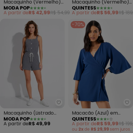
Macaquinho (Vermelho)
Macaquinho (Vermelho)
MODA POP
QUINTESS
Transpassado com
em Crepe Plano
A partir de
R$ 42,99
R$ 54,99
A partir de
R$ 56,99
R$ 189
Reguladores
-70%
Moda Pop - Macaquinho (Listra
Qu
Macaquinho (Listrado
Macacão (Azul) em
MODA POP
QUINTESS
Marinho) com Alças e
Crepe Plano Sarjado
A partir de
R$ 49,99
A partir de
R$ 59,99
R$ 199
Botões
ou
2x
de
R$ 29,99
sem
juros