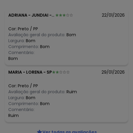
N/D*
agosto/2026
N/D*
julho/2026
N/D*
junho/2026
ADRIANA
-
JUNDIAI - SP
22/01/2026
N/D*
maio/2026
N/D*
abril/2026
Cor:
Preto
/
PP
R$ 82,99
março/2026
Avaliação geral do produto:
Bom
R$ 72,99
fevereiro/2026
Largura:
Bom
Comprimento:
Bom
Comentário:
Bom
MARIA
-
LORENA - SP
29/01/2026
Cor:
Preto
/
PP
Avaliação geral do produto:
Ruim
Largura:
Bom
Comprimento:
Bom
Comentário:
Ruim
Ver todas as avaliações