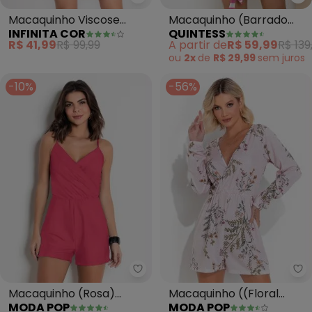
Qu
Infinita Cor - Macaquinho Visc
Macaquinho (Barrado
Macaquinho Viscose
QUINTESS
INFINITA COR
Rosa) com Decote V
(Vermelho)
A partir de
R$ 59,99
R$ 139
R$ 41,99
R$ 99,99
ou
2x
de
R$ 29,99
sem
juros
-10%
-56%
Moda Pop - Macaquinho (Rosa)
Mo
Macaquinho (Rosa)
Macaquinho ((Floral
MODA POP
MODA POP
Transpassado com
Rosa) com Decote