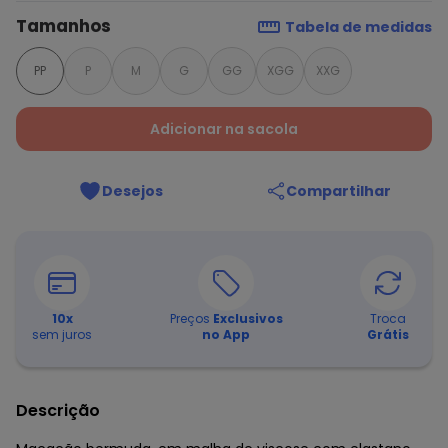
Tamanhos
Tabela de medidas
PP
P
M
G
GG
XGG
XXG
Adicionar na sacola
Desejos
Compartilhar
10
x
Preços
Exclusivos
Troca
sem juros
no App
Grátis
Descrição