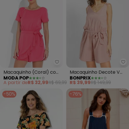
Moda Pop - Macaquinho (Coral
bo
Macaquinho (Coral) com
Macaquinho Decote V
MODA POP
BONPRIX
Sobreposição
Regata (Bege)
A partir de
R$ 32,99
R$ 69,99
R$ 39,99
R$ 149,99
-50%
-76%