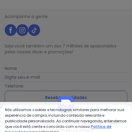
Acompanhe a gente
Seja você também um dos 7 milhões de apaixonados
pelas nossas dicas e promoções!
Nome
Digite seu e-mail
Telefone
Receber novidades
Nós utilizamos cookies e tecnologias similares para melhorar sua
Ao enviar o cadastro, você concorda com a nossa
Política
experiência de compra, incluindo conteúdo relevante e
de Privacidade
publicidade personalizada. Ao continuar navegando, entendemos
Compre pelo app e ganhe
12% OFF + frete grátis
que você está ciente e concorda com a nossa
Política de
na sua primeira compra