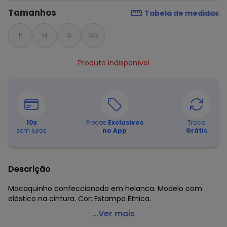
Tamanhos
Tabela de medidas
P
M
G
GG
Produto indisponível
10
x
Preços
Exclusivos
Troca
sem juros
no App
Grátis
Descrição
Macaquinho confeccionado em helanca. Modelo com
elástico na cintura. Cor: Estampa Étnica.
Outlet - Macaquinho Estampa Étnica
...Ver mais