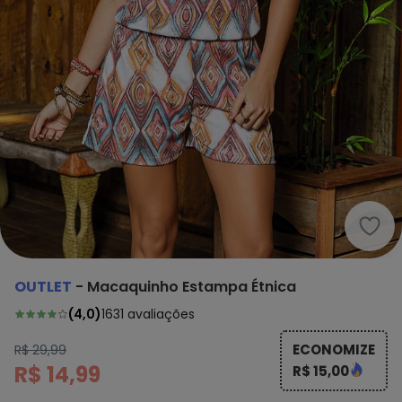
Outl
OUTLET
-
Macaquinho Estampa Étnica
(
4,0
)
1631
avaliações
ECONOMIZE
R$ 29,99
R$ 14,99
R$ 15,00