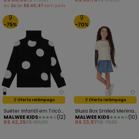
ou
2x
de
R$ 40,47
sem
juros
-75%
-70%
Malwee Kids - Suéter Infantil e
Ma
Oferta relâmpago
Oferta relâmpago
Termina em:
01:23:59
Termina em:
01:23:59
Suéter Infantil em Tricô
Blusa Box Smiled Menina
MALWEE KIDS
(
12
)
MALWEE KIDS
(
10
)
Poá Preto
Bege
R$ 42,25
R$ 169,00
R$ 23,97
R$ 79,90