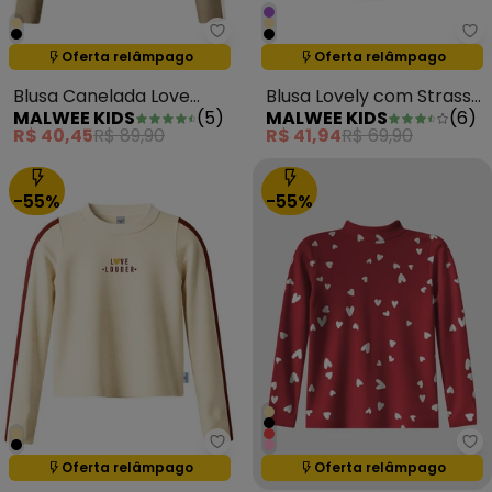
Malwee Kids - Blusa Canelada L
Ma
Oferta relâmpago
Oferta relâmpago
Termina em:
01:23:59
Termina em:
01:23:59
Blusa Canelada Love
Blusa Lovely com Strass
MALWEE KIDS
(
5
)
MALWEE KIDS
(
6
)
Louder Areia
Off White
R$ 40,45
R$ 89,90
R$ 41,94
R$ 69,90
-55%
-55%
Malwee Kids - Blusa Canelada L
Ma
Oferta relâmpago
Oferta relâmpago
Termina em:
01:23:59
Termina em:
01:23:59