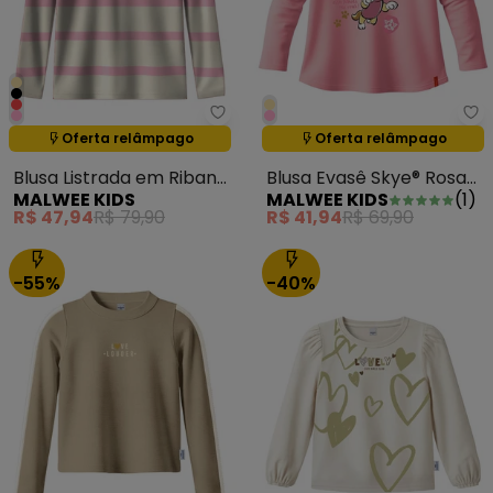
Malwee Kids - Blusa Listrada em
Ma
Oferta relâmpago
Oferta relâmpago
Termina em:
01:23:59
Termina em:
01:23:59
Blusa Listrada em Ribana
Blusa Evasê Skye® Rosa
MALWEE KIDS
MALWEE KIDS
(
1
)
Rosa Claro
Claro
R$ 47,94
R$ 79,90
R$ 41,94
R$ 69,90
-55%
-40%