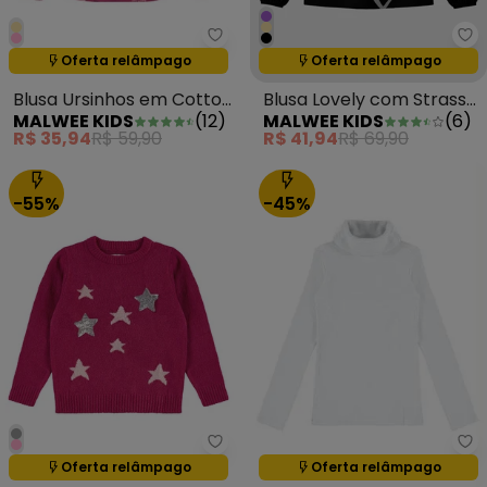
Malwee Kids - Blusa Ursinhos e
Ma
Oferta relâmpago
Oferta relâmpago
Termina em:
01:23:59
Termina em:
01:23:59
Blusa Ursinhos em Cotton
Blusa Lovely com Strass
MALWEE KIDS
(
12
)
MALWEE KIDS
(
6
)
Rosa Escuro
Preto
R$ 35,94
R$ 59,90
R$ 41,94
R$ 69,90
-55%
-45%
Ma
Malwee Kids - Blusão em Tricot
Oferta relâmpago
Oferta relâmpago
Termina em:
01:23:59
Termina em:
01:23:59