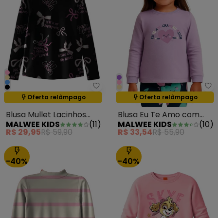
Malwee Kids - Blusa Mullet Laci
Ma
Oferta relâmpago
Oferta relâmpago
Termina em:
01:23:59
Termina em:
01:23:59
Blusa Mullet Lacinhos
Blusa Eu Te Amo com
MALWEE KIDS
(
11
)
MALWEE KIDS
(
10
)
Preto
Glitter Lavanda
R$ 29,95
R$ 59,90
R$ 33,54
R$ 55,90
-40%
-40%