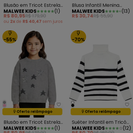
Blusa Infantil Menina
Blusão em Tricot Estrelas
MALWEE KIDS
(
13
)
MALWEE KIDS
(
1
)
Manga Longa Branco
com Bordadas Rosa
R$ 30,74
R$ 55,90
R$ 80,95
R$ 179,90
ou
2x
de
R$ 40,47
sem
juros
-55%
-70%
Malwee Kids - Blusão em Tricot
Ma
Oferta relâmpago
Oferta relâmpago
Termina em:
01:23:59
Termina em:
01:23:59
Blusão em Tricot Estrelas
Suéter Infantil em Tricô
MALWEE KIDS
(
1
)
MALWEE KIDS
(
12
)
com Bordadas Cinza
Listrado Off White
R$ 80,95
R$ 179,90
R$ 50,70
R$ 169,00