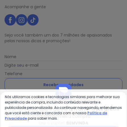
Acompanhe a gente
Seja você também um dos 7 milhões de apaixonados
pelas nossas dicas e promoções!
Nome
Digite seu e-mail
Telefone
Receber novidades
Nós utilizamos cookies e tecnologias similares para melhorar sua
Ao enviar o cadastro, você concorda com a nossa
Política
experiência de compra, incluindo conteúdo relevante e
de Privacidade
publicidade personalizada. Ao continuar navegando, entendemos
Compre pelo app e ganhe
12% OFF + frete grátis
que você está ciente e concorda com a nossa
Política de
na sua primeira compra
Privacidade
para saber mais.
Use o cupom
BEMVINDA