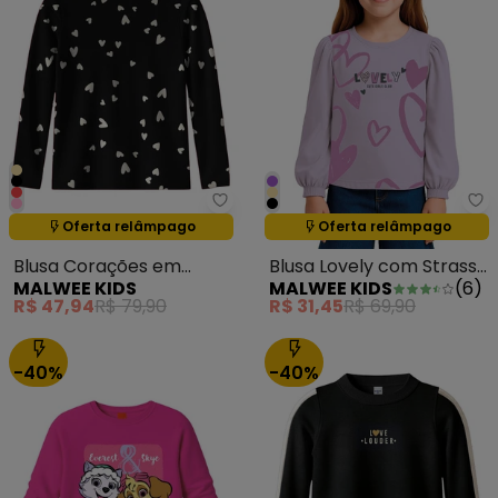
Malwee Kids - Blusa Corações 
Ma
Oferta relâmpago
Oferta relâmpago
Termina em:
01:23:59
Termina em:
01:23:59
Blusa Corações em
Blusa Lovely com Strass
MALWEE KIDS
MALWEE KIDS
(
6
)
Ribana Preto
Lavanda
R$ 47,94
R$ 79,90
R$ 31,45
R$ 69,90
-40%
-40%