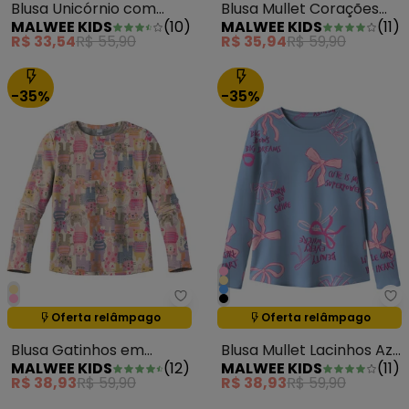
Blusa Unicórnio com
Blusa Mullet Corações
MALWEE KIDS
(
10
)
MALWEE KIDS
(
11
)
Glitter Bege
Rosa Escuro
R$ 33,54
R$ 55,90
R$ 35,94
R$ 59,90
-35%
-35%
Malwee Kids - Blusa Gatinhos e
Ma
Oferta relâmpago
Oferta relâmpago
Termina em:
01:23:59
Termina em:
01:23:59
Blusa Gatinhos em
Blusa Mullet Lacinhos Azul
MALWEE KIDS
(
12
)
MALWEE KIDS
(
11
)
Cotton Off White
Pastel
R$ 38,93
R$ 59,90
R$ 38,93
R$ 59,90