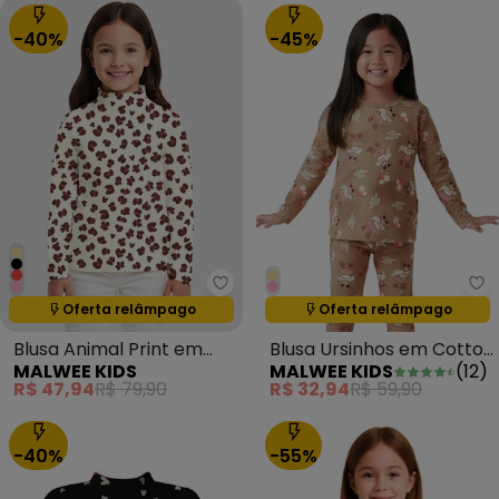
-40%
-45%
Malwee Kids - Blusa Animal Prin
Ma
Oferta relâmpago
Oferta relâmpago
Termina em:
01:23:59
Termina em:
01:23:59
Blusa Animal Print em
Blusa Ursinhos em Cotton
MALWEE KIDS
MALWEE KIDS
(
12
)
Ribana Off White
Areia
R$ 47,94
R$ 79,90
R$ 32,94
R$ 59,90
-40%
-55%