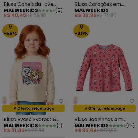
Blusa Canelada Love
Blusa Corações em
MALWEE KIDS
(
5
)
MALWEE KIDS
Louder Bege
Ribana Vermelho
R$ 40,45
R$ 89,90
R$ 35,95
R$ 79,90
-55%
-40%
Malwee Kids - Blusa Evasê Ever
Ma
Oferta relâmpago
Oferta relâmpago
Termina em:
01:23:59
Termina em:
01:23:59
Blusa Evasê Everest &
Blusa Joaninhas em
MALWEE KIDS
(
1
)
MALWEE KIDS
(
12
)
Skye® Bege
Cotton Coral
R$ 31,45
R$ 69,90
R$ 35,94
R$ 59,90