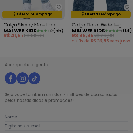
Malwee Kids - Calça Skinny Mol
Ma
Oferta relâmpago
Oferta relâmpago
Termina em:
09:31:11
Termina em:
09:31:11
Calça Skinny Moletom
Calça Floral Wide Leg
MALWEE KIDS
(
55
)
MALWEE KIDS
(
14
)
Jeans Azul
Jeans Azul
R$ 41,97
R$ 139,90
R$ 98,95
R$ 219,90
ou
3x
de
R$ 32,98
sem
juros
Acompanhe a gente
Seja você também um dos 7 milhões de apaixonados
pelas nossas dicas e promoções!
Nome
Digite seu e-mail