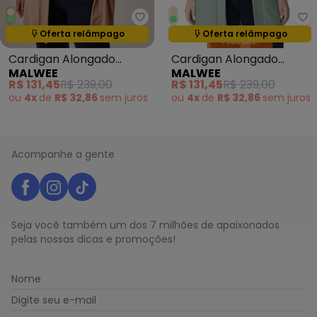
Malwee - Cardigan Alongado Pel
Ma
Oferta relâmpago
Oferta relâmpago
Termina em:
14:25:34
Termina em:
14:25:34
Cardigan Alongado
Cardigan Alongado
MALWEE
MALWEE
Peletizada Plus Bege
Peletizada Plus Verde
R$ 131,45
R$ 239,00
R$ 131,45
R$ 239,00
Turquesa
ou
4x
de
R$ 32,86
sem
juros
ou
4x
de
R$ 32,86
sem
juros
Acompanhe a gente
Seja você também um dos 7 milhões de apaixonados
pelas nossas dicas e promoções!
Nome
Digite seu e-mail