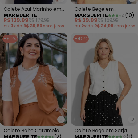
Marguerite - Colete Azul Marin
Ma
Colete Azul Marinho em
Colete Bege em
MARGUERITE
MARGUERITE
(
10
)
Crepe Plano
Alfaiataria
R$ 109,99
R$ 179,99
R$ 69,99
R$ 159,99
ou
3x
de
R$ 36,66
sem
juros
ou
2x
de
R$ 34,99
sem
juros
-50%
-40%
Marguerite - Colete Boho Car
Ma
Colete Boho Caramelo
Colete Bege em Sarja
MARGUERITE
(
2
)
MARGUERITE
(
1
)
com Bordado