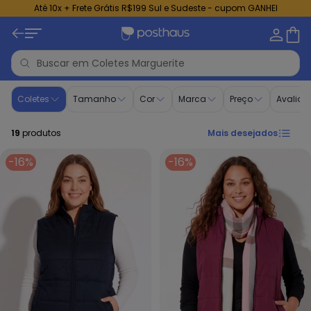
Até 10x + Frete Grátis R$199 Sul e Sudeste - cupom GANHEI
Coletes - Moda Feminina | Marguerite
Coletes
Tamanho
Cor
Marca
Preço
Avaliaç
19
produtos
Mais desejados
-16%
-16%