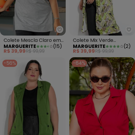
Ma
Marguerite - Colete Mescla Cla
Colete Mix Verde
Colete Mescla Claro em
MARGUERITE
(
2
)
MARGUERITE
(
15
)
Alongado com Gola Plus
Moletinho
R$ 39,99
R$ 99,99
R$ 39,99
R$ 99,99
Size
-56%
-64%