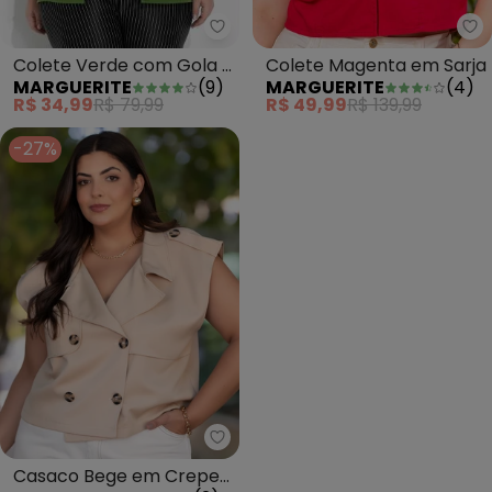
Marguerite - Colete Verde com 
Ma
Colete Verde com Gola e
Colete Magenta em Sarja
MARGUERITE
(
9
)
MARGUERITE
(
4
)
Botões Plus Size
R$ 34,99
R$ 79,99
R$ 49,99
R$ 139,99
-27%
Marguerite - Casaco Bege em 
Casaco Bege em Crepe