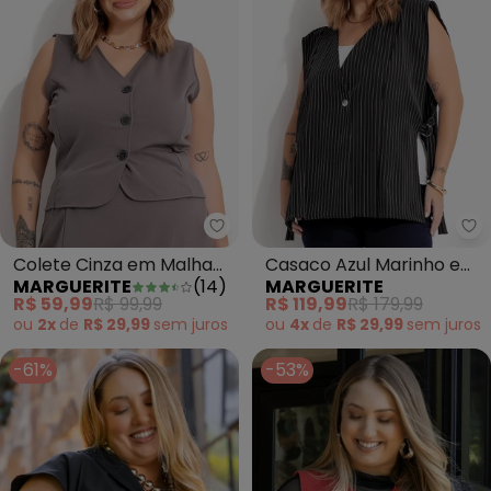
Marguerite - Colete Cinza em 
Ma
Colete Cinza em Malha
Casaco Azul Marinho em
MARGUERITE
(
14
)
MARGUERITE
Crepe
Alfaiataria Risca de Giz
R$ 59,99
R$ 99,99
R$ 119,99
R$ 179,99
ou
2x
de
R$ 29,99
sem
juros
ou
4x
de
R$ 29,99
sem
juros
-61%
-53%