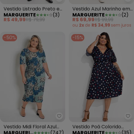
Marguerite - Vestido Listrado 
Ma
Vestido Listrado Preto e
Vestido Azul Marinho em
MARGUERITE
(
3
)
MARGUERITE
(
2
)
Branco em Malha
Malha
R$ 49,99
R$ 79,99
R$ 69,99
R$ 99,99
ou
2x
de
R$ 34,99
sem
juros
-50%
-15%
Marguerite - Vestido Midi Floral 
Ma
Vestido Midi Floral Azul
Vestido Poá Colorido
MARGUERITE
(
747
)
MARGUERITE
(
35
)
Plus Size
Marinho em Jersey