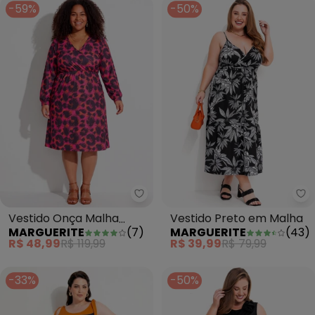
-59%
-50%
Marguerite - Vestido Onça Malh
Ma
Vestido Onça Malha
Vestido Preto em Malha
MARGUERITE
(
7
)
MARGUERITE
(
43
)
Crepe Transpassado Plus
R$ 48,99
R$ 119,99
R$ 39,99
R$ 79,99
Size
-33%
-50%