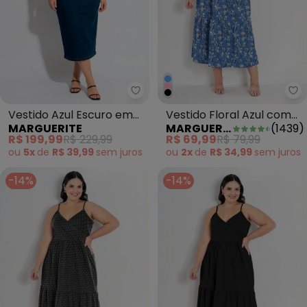
Ma
Marguerite - Vestido Azul Escu
Vestido Floral Azul com
Vestido Azul Escuro em
MARGUERITE
(
1439
)
MARGUERITE
Transpasse Plus Size
Jeans com Elastano
R$ 69,99
R$ 79,99
R$ 199,99
R$ 229,99
ou
2x
de
R$ 34,99
sem
juros
ou
5x
de
R$ 39,99
sem
juros
-14%
-14%