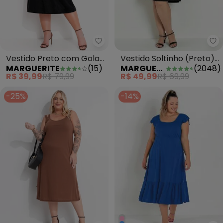
Ve
Marguerite - Vestido Preto co
Vestido Soltinho (Preto)
Vestido Preto com Gola
MARGUERITE
(
2048
)
MARGUERITE
(
15
)
Marguerite Plus Size
Gravata
R$ 49,99
R$ 69,99
R$ 39,99
R$ 79,99
-25%
-14%