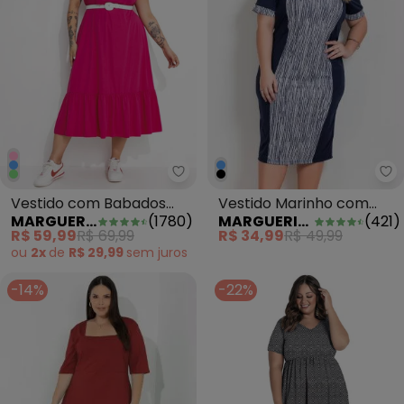
Ma
Marguerite - Vestido com Babado
Vestido Marinho com
Vestido com Babados
MARGUERITE
(
421
)
MARGUERITE
(
1780
)
Recorte Estampado Plus
Midi Pink Plus Size
R$ 34,99
R$ 49,99
R$ 59,99
R$ 69,99
Size
ou
2x
de
R$ 29,99
sem
juros
-14%
-22%