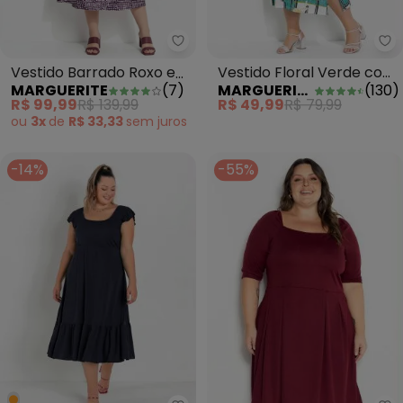
Ma
Marguerite - Vestido Barrado 
Vestido Floral Verde com
Vestido Barrado Roxo em
MARGUERITE
(
130
)
MARGUERITE
(
7
)
Fendas Plus Size
Malha
R$ 49,99
R$ 79,99
R$ 99,99
R$ 139,99
ou
3x
de
R$ 33,33
sem
juros
-14%
-55%