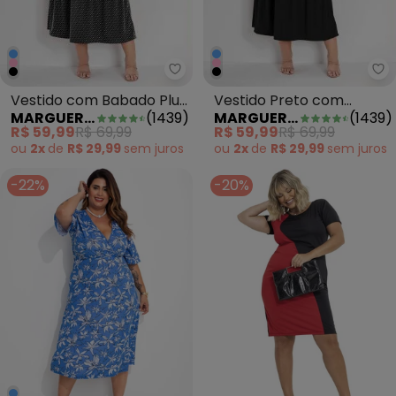
Marguerite - Vestido com Babad
Ma
Vestido com Babado Plus
Vestido Preto com
MARGUERITE
(
1439
)
MARGUERITE
(
1439
)
Size Poá Preto
Transpasse Plus Size
R$ 59,99
R$ 69,99
R$ 59,99
R$ 69,99
ou
2x
de
R$ 29,99
sem
juros
ou
2x
de
R$ 29,99
sem
juros
-22%
-20%