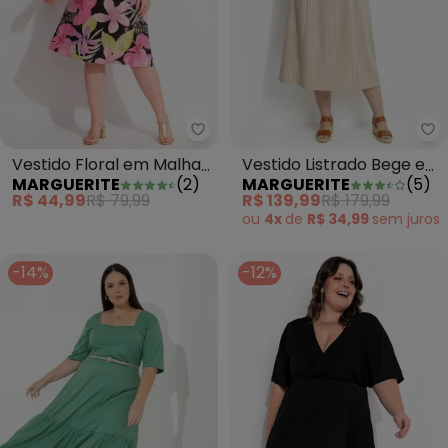
Marguerite - Vestido Floral em
Ma
Vestido Floral em Malha
Vestido Listrado Bege em
MARGUERITE
(
2
)
MARGUERITE
(
5
)
de Viscose com Elastano
Tricoline
R$ 44,99
R$ 79,99
R$ 139,99
R$ 179,99
ou
4x
de
R$ 34,99
sem
juros
-14%
-12%