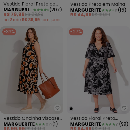
Vestido Floral Preto com
Vestido Preto em Malha
MARGUERITE
(
207
)
MARGUERITE
(
15
)
Franzidos Plus Size
R$ 79,99
R$ 89,99
R$ 44,99
R$ 99,99
ou
2x
de
R$ 39,99
sem
juros
-33%
-27%
Marguerite - Vestido Oncinha V
Ma
Vestido Oncinha Viscose
Vestido Floral Preto
MARGUERITE
(
1
)
MARGUERITE
(
99
)
Plana
Transpassado Plus Size
R$ 99,99
R$ 149,99
R$ 64,99
R$ 89,99