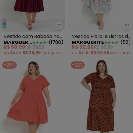
Marguerite - Vestido com Babad
Ma
Vestido com Babado nas
Vestido Floral e Listras de
MARGUERITE
(
1780
)
MARGUERITE
(
58
)
Mangas Bordô Plus Size
Saia Ampla Plus Size
R$ 59,99
R$ 69,99
R$ 69,99
R$ 89,99
ou
2x
de
R$ 29,99
sem
juros
ou
2x
de
R$ 34,99
sem
juros
-20%
-22%