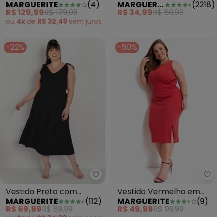
MARGUERITE
(
4
)
MARGUERITE
(
2218
)
Tricot
Mangas Princesa Plus
R$ 129,99
R$ 179,99
R$ 34,99
R$ 69,99
Size
ou
4x
de
R$ 32,49
sem
juros
-22%
-50%
Marguerite - Vestido Preto com
Ma
Vestido Preto com
Vestido Vermelho em
MARGUERITE
(
112
)
MARGUERITE
(
9
)
Amarração Plus Size
Canelado
R$ 69,99
R$ 89,99
R$ 49,99
R$ 99,99