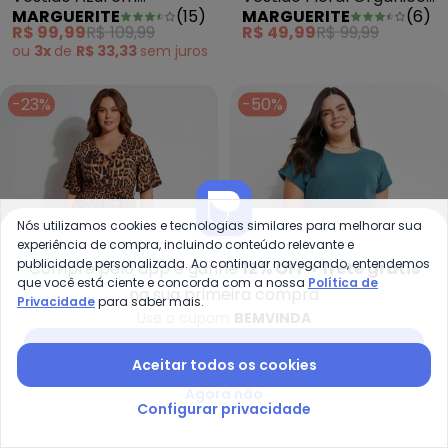
MARGUERITE
(
15
)
MARGUERITE
(
6
)
Canelado
em Jersey Acetinado
R$ 99,99
R$ 109,99
R$ 49,99
R$ 99,99
ou
3x
de
R$ 33,33
sem
juros
-23%
-50%
Nós utilizamos cookies e tecnologias similares para melhorar sua
experiência de compra, incluindo conteúdo relevante e
publicidade personalizada. Ao continuar navegando, entendemos
Compre pelo app e ganhe
12% OFF + frete grátis
que você está ciente e concorda com a nossa
Política de
na sua primeira compra
Privacidade
para saber mais.
Use o cupom
BEMVINDA
Baixar app Posthaus
Aceitar todos os cookies
Marguerite - Vestido Oncinha e
Ma
Agora não
Vestido Oncinha em
Vestido Verde Escuro em
Configurar privacidade
MARGUERITE
(
1
)
MARGUERITE
(
17
)
Malha Fria
Malha de Algodão
R$ 99,99
R$ 129,99
R$ 59,99
R$ 119,99