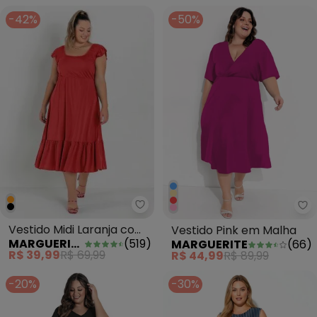
-42%
-50%
Marguerite - Vestido Midi Laranj
Ma
Vestido Midi Laranja com
Vestido Pink em Malha
MARGUERITE
(
519
)
MARGUERITE
(
66
)
Franzidos Plus Size
R$ 39,99
R$ 69,99
R$ 44,99
R$ 89,99
-20%
-30%