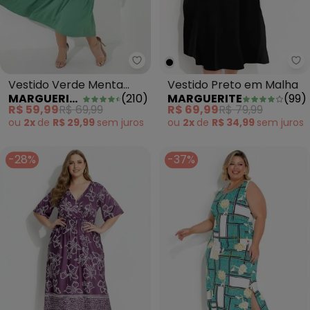
Marguerite - Vestido Verde Men
Ma
Vestido Verde Menta
Vestido Preto em Malha
MARGUERITE
(
210
)
MARGUERITE
(
99
)
com Franzido Plus Size
R$ 59,99
R$ 69,99
R$ 69,99
R$ 79,99
ou
2x
de
R$ 29,99
sem
juros
ou
2x
de
R$ 34,99
sem
juros
-28%
-37%