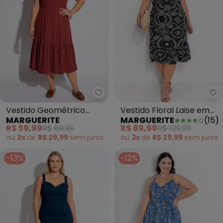
Marguerite - Vestido Geométri
Ma
Vestido Geométrico
Vestido Floral Laise em
MARGUERITE
MARGUERITE
(
15
)
Vermelho em Malha de
Malha de Viscose
R$ 59,99
R$ 89,99
R$ 89,99
R$ 129,99
Poliéster
ou
2x
de
R$ 29,99
sem
juros
ou
3x
de
R$ 29,99
sem
juros
-13%
-12%