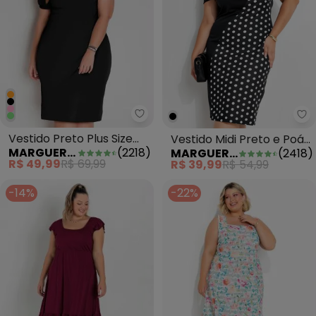
Marguerite - Vestido Preto Plu
Ma
Vestido Preto Plus Size
Vestido Midi Preto e Poá
MARGUERITE
(
2218
)
MARGUERITE
(
2418
)
com Mangas Princesa
Plus Size
R$ 49,99
R$ 69,99
R$ 39,99
R$ 54,99
-14%
-22%