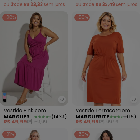
ou
3x
de
R$ 33,33
sem
juros
ou
2x
de
R$ 32,49
sem
juros
-28%
-50%
Marguerite - Vestido Pink com T
Ma
Vestido Pink com
Vestido Terracota em
MARGUERITE
(
1439
)
MARGUERITE
(
16
)
Transpasse Plus Size
Poliviscose
R$ 49,99
R$ 69,99
R$ 49,99
R$ 99,99
-21%
-50%