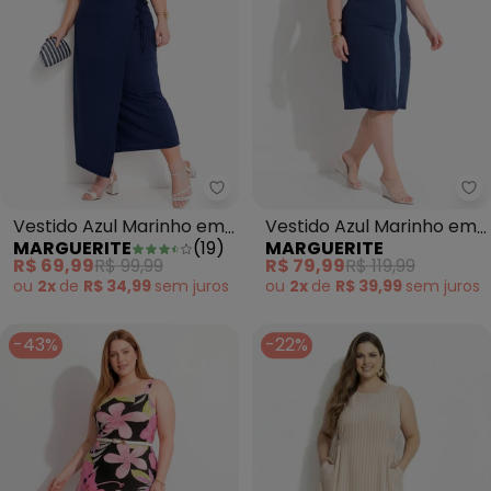
Marguerite - Vestido Azul Mari
Ma
Vestido Azul Marinho em
Vestido Azul Marinho em
MARGUERITE
(
19
)
MARGUERITE
Canelado
Malha Canelada
R$ 69,99
R$ 99,99
R$ 79,99
R$ 119,99
ou
2x
de
R$ 34,99
sem
juros
ou
2x
de
R$ 39,99
sem
juros
-43%
-22%