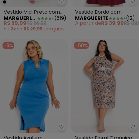
Marguerite - Vestido Midi Preto
Ma
Vestido Midi Preto com
Vestido Bordô com
MARGUERITE
(
519
)
MARGUERITE
(
12
)
Franzidos Plus Size
Pregas Plus Size
R$ 59,99
R$ 69,99
A partir de
R$ 39,99
R$ 89,
ou
2x
de
R$ 29,99
sem
juros
-9%
-50%
Marguerite - Vestido Azul em C
Ma
Vestido Azul em
Vestido Floral Orgânico