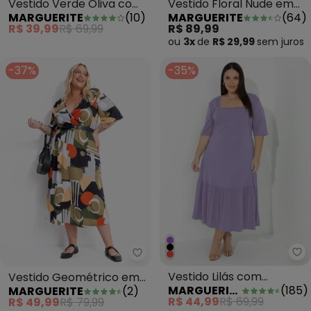
Vestido Verde Oliva com
Vestido Floral Nude em
MARGUERITE
(
10
)
MARGUERITE
(
64
)
Amarração
Malha
R$ 39,99
R$ 69,99
R$ 89,99
ou
3x
de
R$ 29,99
sem
juros
-37%
-35%
Ma
Marguerite - Vestido Geométric
Vestido Lilás com
Vestido Geométrico em
MARGUERITE
(
185
)
MARGUERITE
(
2
)
Franzido Plus Size
Malha de Poliéster
R$ 44,99
R$ 69,99
R$ 49,99
R$ 79,99