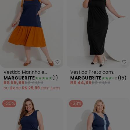
Marguerite - Vestido Marinho 
Ma
Vestido Marinho e
Vestido Preto com
MARGUERITE
(
1
)
MARGUERITE
(
15
)
Caramelo em Malha
Aplique de Flor
R$ 59,99
R$ 89,99
R$ 44,99
R$ 89,99
ou
2x
de
R$ 29,99
sem
juros
-30%
-33%