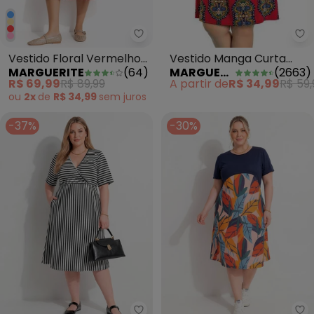
Ma
Marguerite - Vestido Floral Ve
Vestido Manga Curta
Vestido Floral Vermelho
MARGUERITE
(
2663
)
MARGUERITE
(
64
)
Vermelho com Estampa
em Malha
A partir de
R$ 34,99
R$ 59,
R$ 69,99
R$ 89,99
ou
2x
de
R$ 34,99
sem
juros
-37%
-30%