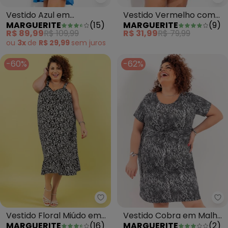
Ma
Marguerite - Vestido Azul em C
Vestido Vermelho com
Vestido Azul em
MARGUERITE
(
9
)
MARGUERITE
(
15
)
Fenda na Frente Plus Size
Canelado
R$ 31,99
R$ 79,99
R$ 89,99
R$ 109,99
ou
3x
de
R$ 29,99
sem
juros
-60%
-62%
Marguerite - Vestido Floral Miúd
Ma
Vestido Floral Miúdo em
Vestido Cobra em Malha
MARGUERITE
(
16
)
MARGUERITE
(
2
)
Poliflex
Fria