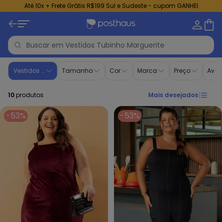
Até 10x + Frete Grátis R$199 Sul e Sudeste - cupom GANHEI
Vestidos Tubinho - Moda Feminina | Marguerite
Vestidos Tubinho
Tamanho
Cor
Marca
Preço
Aval
10
produtos
Mais desejados
-53%
-53%