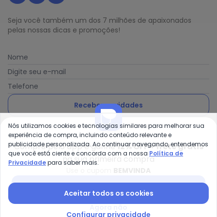
Seja você também um dos 7 milhões de apaixonados
pelas nossas dicas e promoções!
Nome
Digite seu e-mail
Telefone
Receber novidades
Nós utilizamos cookies e tecnologias similares para melhorar sua
Ao enviar o cadastro, você concorda com a nossa
Política
experiência de compra, incluindo conteúdo relevante e
de Privacidade
publicidade personalizada. Ao continuar navegando, entendemos
Compre pelo app e ganhe
12% OFF + frete grátis
que você está ciente e concorda com a nossa
Política de
na sua primeira compra
Privacidade
para saber mais.
Use o cupom
BEMVINDA
Posthaus é uma marca da Posthaus Ltda / CNPJ:
Baixar app Posthaus
Aceitar todos os cookies
80.462.138/0001-41
Endereço: Rua Werner Duwe, 202 Bairro Badenfurt -
Agora não
89.070-700 - Blumenau/SC
Configurar privacidade