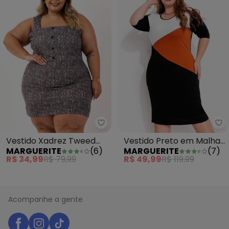
Marguerite - Vestido Xadrez T
Ma
Vestido Xadrez Tweed
Vestido Preto em Malha
MARGUERITE
(
6
)
MARGUERITE
(
7
)
Cinza em Malha
de Viscose
R$ 34,99
R$ 79,99
R$ 49,99
R$ 119,99
Acompanhe a gente