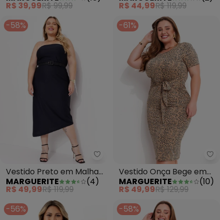
R$ 39,99
R$ 99,99
R$ 44,99
R$ 119,99
-58%
-61%
Marguerite - Vestido Preto em
Ma
Vestido Preto em Malha
Vestido Onça Bege em
MARGUERITE
(
4
)
MARGUERITE
(
10
)
Colméia
Malha Fria
R$ 49,99
R$ 119,99
R$ 49,99
R$ 129,99
-56%
-58%