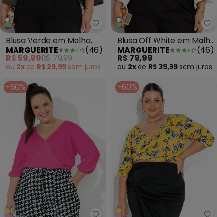
Marguerite - Blusa Verde em M
Ma
Blusa Verde em Malha
Blusa Off White em Malha
MARGUERITE
(
46
)
MARGUERITE
(
46
)
Anarruga
Anarruga
R$ 59,99
R$ 79,99
R$ 79,99
ou
2x
de
R$ 29,99
sem
juros
ou
2x
de
R$ 39,99
sem
juros
-60%
-60%