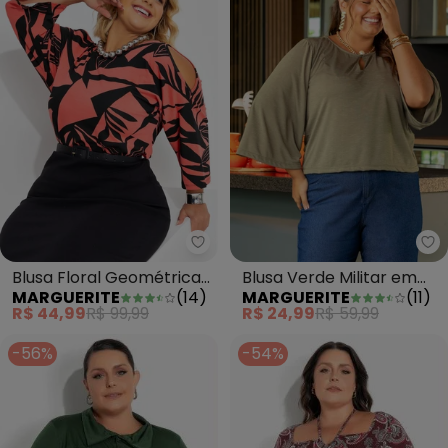
Marguerite - Blusa Floral Geom
Ma
Blusa Floral Geométrica
Blusa Verde Militar em
MARGUERITE
(
14
)
MARGUERITE
(
11
)
em Malha de Viscose
Malha Flamê
R$ 44,99
R$ 99,99
R$ 24,99
R$ 59,99
-56%
-54%