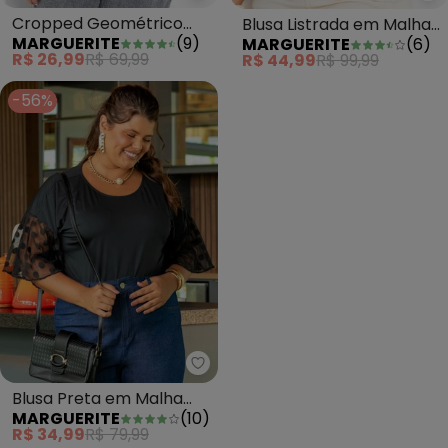
Cropped Geométrico
Blusa Listrada em Malha
MARGUERITE
(
9
)
MARGUERITE
(
6
)
Azul com Elástico Plus
de Viscose
R$ 26,99
R$ 69,99
R$ 44,99
R$ 99,99
Size
-56%
Marguerite - Blusa Preta em Mal
Blusa Preta em Malha
MARGUERITE
(
10
)
Fria
R$ 34,99
R$ 79,99