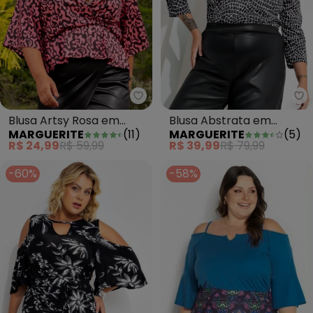
Marguerite - Blusa Artsy Rosa 
Ma
Blusa Artsy Rosa em
Blusa Abstrata em
MARGUERITE
(
11
)
MARGUERITE
(
5
)
Jersey Acetinado
Jersey
R$ 24,99
R$ 59,99
R$ 39,99
R$ 79,99
-60%
-58%