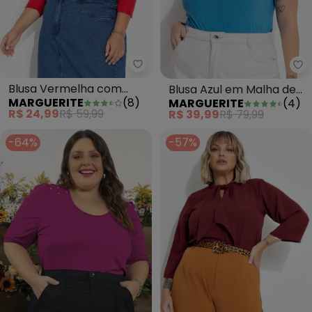
Marguerite - Blusa Vermelha co
Ma
Blusa Vermelha com
Blusa Azul em Malha de
MARGUERITE
(
8
)
MARGUERITE
(
4
)
Franzidos Plus Size
Viscose
R$ 24,99
R$ 59,99
R$ 39,99
R$ 79,99
-64%
-57%