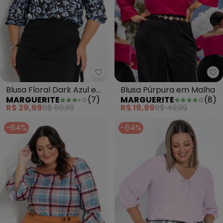
Marguerite - Blusa Floral Dark 
Ma
Blusa Floral Dark Azul em
Blusa Púrpura em Malha
MARGUERITE
(
7
)
MARGUERITE
(
8
)
Jersey Acetinado
R$ 29,99
R$ 69,99
R$ 19,99
R$ 49,99
-64%
-64%