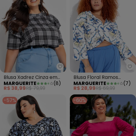
Marguerite - Blusa Xadrez Cinz
Ma
Blusa Xadrez Cinza em
Blusa Floral Ramos
MARGUERITE
(
8
)
MARGUERITE
(
7
)
Malha
Branca em Malha
R$ 38,99
R$ 79,99
R$ 28,99
R$ 69,99
-57%
-60%