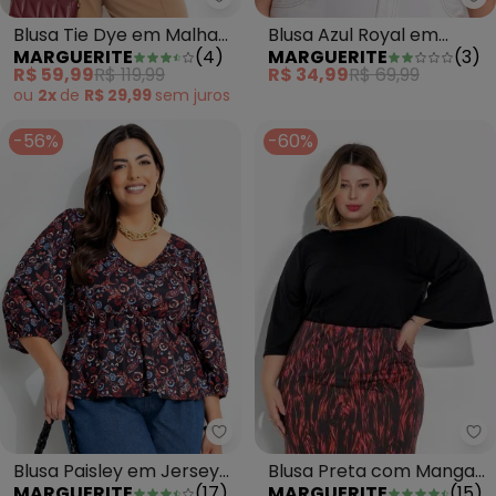
Marguerite - Blusa Tie Dye em 
Ma
Blusa Tie Dye em Malha
Blusa Azul Royal em
MARGUERITE
(
4
)
MARGUERITE
(
3
)
de Viscose
Canelado
R$ 59,99
R$ 119,99
R$ 34,99
R$ 69,99
ou
2x
de
R$ 29,99
sem
juros
-56%
-60%
Ma
Marguerite - Blusa Paisley em 
Blusa Preta com Mangas
Blusa Paisley em Jersey
MARGUERITE
(
15
)
MARGUERITE
(
17
)