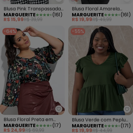
Marguerite - Blusa Pink Transpa
Ma
Blusa Pink Transpassada
Blusa Floral Amarela
MARGUERITE
(
161
)
MARGUERITE
(
161
)
Plus Size
Transpassada Plus Size
R$ 15,99
R$ 39,99
R$ 19,99
R$ 49,99
-64%
-55%
Marguerite - Blusa Floral Preta
Ma
Blusa Floral Preta em
Blusa Verde com Peplum
MARGUERITE
(
17
)
MARGUERITE
(
171
)
Jersey Acetinado
Plus Size
R$ 24,99
R$ 69,99
R$ 19,99
R$ 44,99