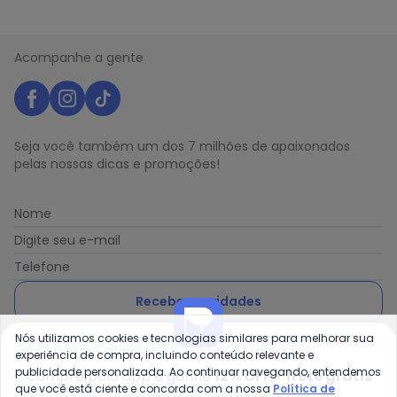
Acompanhe a gente
Seja você também um dos 7 milhões de apaixonados
pelas nossas dicas e promoções!
Nome
Digite seu e-mail
Telefone
Receber novidades
Nós utilizamos cookies e tecnologias similares para melhorar sua
Ao enviar o cadastro, você concorda com a nossa
Política
experiência de compra, incluindo conteúdo relevante e
de Privacidade
publicidade personalizada. Ao continuar navegando, entendemos
Compre pelo app e ganhe
12% OFF + frete grátis
que você está ciente e concorda com a nossa
Política de