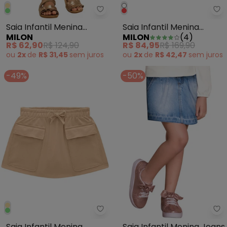
Milon - Saia Infantil Menina Bás
Mi
Saia Infantil Menina
Saia Infantil Menina
MILON
MILON
(
4
)
Básica Verde
Bordado Branco
R$ 62,90
R$ 124,90
R$ 84,95
R$ 169,90
ou
2x
de
R$ 31,45
sem
juros
ou
2x
de
R$ 42,47
sem
juros
-49%
-50%
Milon - Saia Infantil Menina Bás
Mi
Saia Infantil Menina
Saia Infantil Menina Jeans