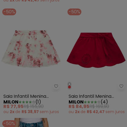
ou
2x
de
R$ 42,47
sem
juros
-50%
-50%
Milon - Saia Infantil Menina Flor
Mi
Saia Infantil Menina
Saia Infantil Menina
MILON
(
1
)
MILON
(
4
)
Flores Off White
Bordado Branco
R$ 77,95
R$ 155,90
R$ 84,95
R$ 169,90
ou
2x
de
R$ 38,97
sem
juros
ou
2x
de
R$ 42,47
sem
juros
-50%