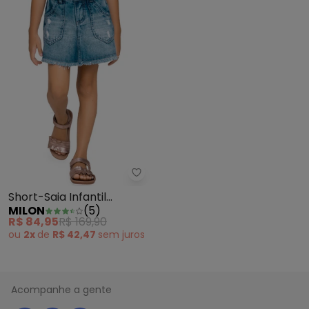
Milon - Short-Saia Infantil Meni
Short-Saia Infantil
MILON
(
5
)
Menina Jeans
R$ 84,95
R$ 169,90
ou
2x
de
R$ 42,47
sem
juros
Acompanhe a gente