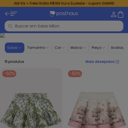
Até 10x + Frete Grátis R$199 Sul e Sudeste - cupom GANHEI
Saia infantil menina Milon | Compre no Posthaus
Saias
Tamanho
Cor
Marca
Preço
Avaliaçã
11
produtos
Mais desejados
-50%
-50%