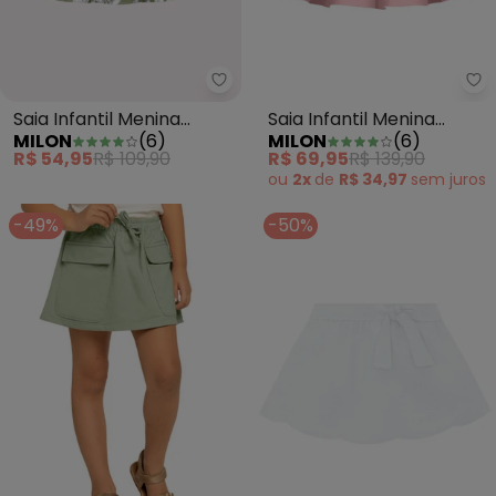
Saia Infantil Menina Flores Milo
Mi
Saia Infantil Menina
Saia Infantil Menina
MILON
(
6
)
MILON
(
6
)
Flores Milon (Verde)
Flores Off White
R$ 54,95
R$ 109,90
R$ 69,95
R$ 139,90
ou
2x
de
R$ 34,97
sem
juros
-49%
-50%