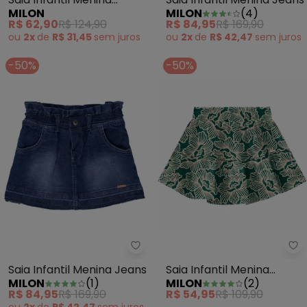
MILON
MILON
(
4
)
Básica Bege
R$ 62,90
R$ 124,90
R$ 84,95
R$ 169,90
ou
2x
de
R$ 31,45
sem
juros
ou
2x
de
R$ 42,47
sem
juros
-50%
-50%
Milon - Saia Infantil Menina Jea
Mi
Saia Infantil Menina Jeans
Saia Infantil Menina
MILON
(
1
)
MILON
(
2
)
Flores Verde
R$ 84,95
R$ 169,90
R$ 54,95
R$ 109,90