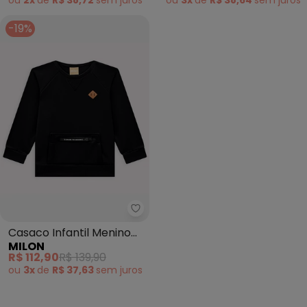
ou
2x
de
R$ 38,72
sem
juros
-19%
Milon - Casaco Infantil Menino 
Casaco Infantil Menino
MILON
Básico Preto
R$ 112,90
R$ 139,90
ou
3x
de
R$ 37,63
sem
juros