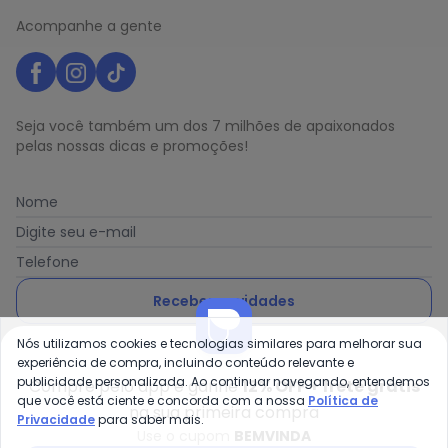
Acompanhe a gente
Seja você também um dos 7 milhões de apaixonados
pelas nossas dicas e promoções!
Nome
Digite seu e-mail
Telefone
Receber novidades
Nós utilizamos cookies e tecnologias similares para melhorar sua
Ao enviar o cadastro, você concorda com a nossa
Política
experiência de compra, incluindo conteúdo relevante e
de Privacidade
publicidade personalizada. Ao continuar navegando, entendemos
Compre pelo app e ganhe
12% OFF + frete grátis
que você está ciente e concorda com a nossa
Política de
na sua primeira compra
Privacidade
para saber mais.
Use o cupom
BEMVINDA