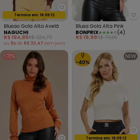
Naguchi - Blusao Gola Alta Avel
Oferta relâmpago
Termina em:
16:09:09
bo
Blusao Gola Alta Avelã
Blusa Gola Alta Pink
NAGUCHI
BONPRIX
(
4
)
R$ 194,85
R$ 324,75
R$ 19,99
R$ 79,99
ou
6x
de
R$ 32,47
sem
juros
-71%
NEW
-40%
Na
Oferta relâmpago
Termina em:
16:09:09