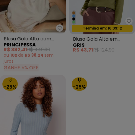
Gr
Termina em:
16:09:09
Oferta relâmpago
Principessa - Blusa Gola Alta 
Blusa Gola Alta com
Blusa Gola Alta em
PRINCIPESSA
GRIS
Amarração Aveia
Tecido Texturizado Verde
R$ 382,41
R$ 449,90
R$ 43,71
R$ 124,90
Nataniely
ou
10x
de
R$ 38,24
sem
juros
GANHE 5% OFF
-25%
-25%