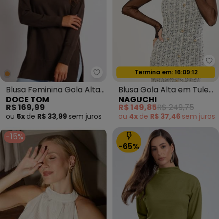
Na
Termina em:
16:09:09
Oferta relâmpago
Doce Tom - Blusa Feminina Gol
Blusa Feminina Gola Alta
Blusa Gola Alta em Tule
DOCE TOM
NAGUCHI
Alongada Marrom Escuro
Soft Grass
R$ 169,99
R$ 149,85
R$ 249,75
ou
5x
de
R$ 33,99
sem
juros
ou
4x
de
R$ 37,46
sem
juros
-15%
-65%