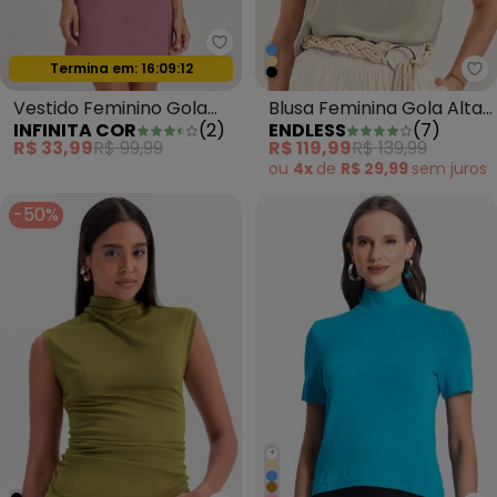
Infinita Cor - Vestido Feminino 
Oferta relâmpago
Termina em:
16:09:09
En
Vestido Feminino Gola
Blusa Feminina Gola Alta
INFINITA COR
(
2
)
ENDLESS
(
7
)
Alta Roxo
Bege
R$ 33,99
R$ 99,99
R$ 119,99
R$ 139,99
ou
4x
de
R$ 29,99
sem
juros
-50%
+