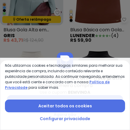
Gris - Blusa Gola Alta em Tecido
Oferta relâmpago
Termina em:
16:09:09
Lu
Blusa Gola Alta em
Blusa Básica com Gola
GRIS
LUNENDER
(
4
)
Tecido Texturizado Azul
Alta em Malha Marrom
R$ 43,71
R$ 124,90
R$ 59,90
Claro
Nós utilizamos cookies e tecnologias similares para melhorar sua
experiência de compra, incluindo conteúdo relevante e
publicidade personalizada. Ao continuar navegando, entendemos
Compre pelo app e ganhe
12% OFF + frete grátis
que você está ciente e concorda com a nossa
Política de
na sua primeira compra
Privacidade
para saber mais.
Use o cupom
BEMVINDA
Baixar app Posthaus
Aceitar todos os cookies
Agora não
Configurar privacidade