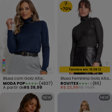
-70%
+
Ro
Termina em:
16:09:09
Moda Pop - Blusa com Gola Alt
Oferta relâmpago
Blusa com Gola Alta
Blusa Feminina Gola Alta
MODA POP
(
4837
)
ROVITEX
(
85
)
Marinho
Preto
A partir de
R$ 39,99
R$ 23,99
R$ 79,99
NEW
NEW