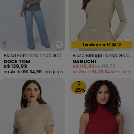
Na
Termina em:
16:09:09
Doce Tom - Blusa Feminina Tric
Oferta relâmpago
Blusa Feminina Tricô Gola
Blusa Manga Longa Gola
DOCE TOM
NAGUCHI
Alta Cinza
Alta Cru
R$ 139,99
R$ 119,85
R$ 199,75
ou
4x
de
R$ 34,99
sem
juros
ou
3x
de
R$ 39,94
sem
juros
-25%