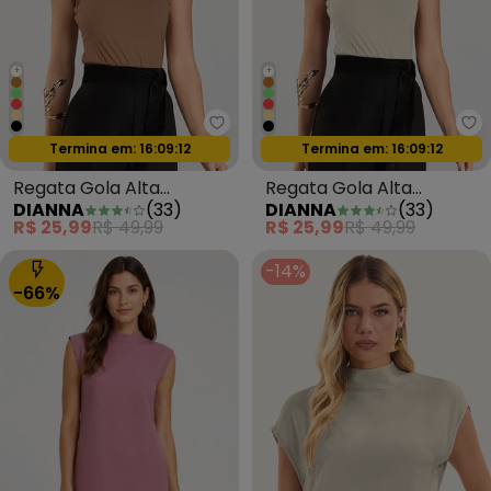
+
+
Dianna - Regata Gola Alta Fem
Di
Oferta relâmpago
Oferta relâmpago
Termina em:
16:09:09
Termina em:
16:09:09
Regata Gola Alta
Regata Gola Alta
DIANNA
(
33
)
DIANNA
(
33
)
Feminina Marrom
Feminina Bege
R$ 25,99
R$ 49,99
R$ 25,99
R$ 49,99
-14%
-66%