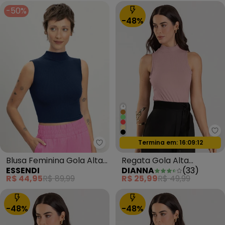
-50%
-48%
+
Di
Oferta relâmpago
Termina em:
16:09:09
Essendi - Blusa Feminina Gola Al
Blusa Feminina Gola Alta
Regata Gola Alta
ESSENDI
DIANNA
(
33
)
Azul
Feminina Rosa
R$ 44,95
R$ 89,99
R$ 25,99
R$ 49,99
-48%
-48%