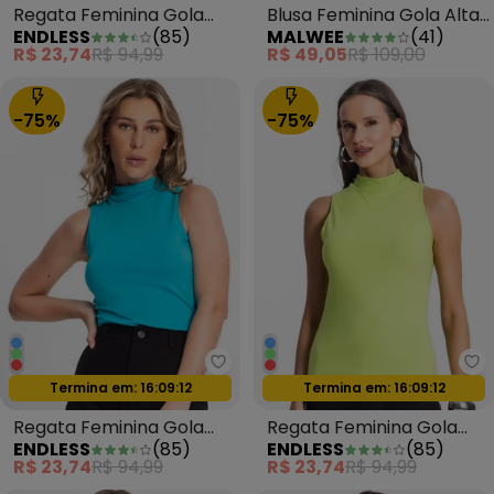
Regata Feminina Gola
Blusa Feminina Gola Alta
ENDLESS
(
85
)
MALWEE
(
41
)
Alta Vermelho
Preto
R$ 23,74
R$ 94,99
R$ 49,05
R$ 109,00
-75%
-75%
Endless - Regata Feminina Gola 
En
Oferta relâmpago
Oferta relâmpago
Termina em:
16:09:09
Termina em:
16:09:09
Regata Feminina Gola
Regata Feminina Gola
ENDLESS
(
85
)
ENDLESS
(
85
)
Alta Azul
Alta Verde
R$ 23,74
R$ 94,99
R$ 23,74
R$ 94,99