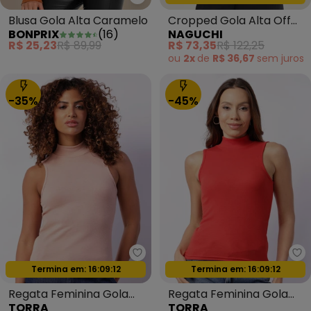
bonprix - Blusa Gola Alta Cara
Blusa Gola Alta Caramelo
Cropped Gola Alta Off
BONPRIX
(
16
)
NAGUCHI
White
R$ 25,23
R$ 89,99
R$ 73,35
R$ 122,25
ou
2x
de
R$ 36,67
sem
juros
-35%
-45%
Torra - Regata Feminina Gola A
To
Oferta relâmpago
Oferta relâmpago
Termina em:
16:09:09
Termina em:
16:09:09
Regata Feminina Gola
Regata Feminina Gola
TORRA
TORRA
Alta Rosa
Alta Coral