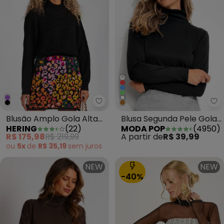
+
Hering - Blusão Amplo Gola Alta
Mo
Blusão Amplo Gola Alta
Blusa Segunda Pele Gola
HERING
(
22
)
MODA POP
(
4950
)
Tricot Preto
Alta Preta
R$ 175,98
R$ 219,99
A partir de
R$ 39,99
ou
5x
de
R$ 35,19
sem
juros
NEW
NEW
-40%