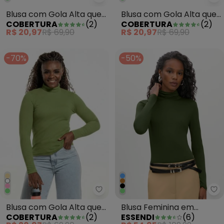
Cobertura - Blusa com Gola Alt
Co
Blusa com Gola Alta que
Blusa com Gola Alta que
COBERTURA
(
2
)
COBERTURA
(
2
)
Vira Bege
Vira Branco
R$ 20,97
R$ 69,90
R$ 20,97
R$ 69,90
-70%
-50%
Cobertura - Blusa com Gola Alt
Es
Blusa com Gola Alta que
Blusa Feminina em
COBERTURA
(
2
)
ESSENDI
(
6
)
Vira Verde
Viscose Gola Alta Verde