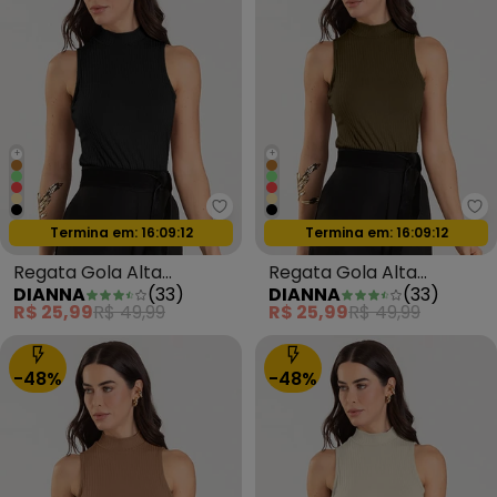
+
+
Dianna - Regata Gola Alta Femi
Di
Oferta relâmpago
Oferta relâmpago
Termina em:
16:09:09
Termina em:
16:09:09
Regata Gola Alta
Regata Gola Alta
DIANNA
(
33
)
DIANNA
(
33
)
Feminina Preto
Feminina Marrom
R$ 25,99
R$ 49,99
R$ 25,99
R$ 49,99
-48%
-48%