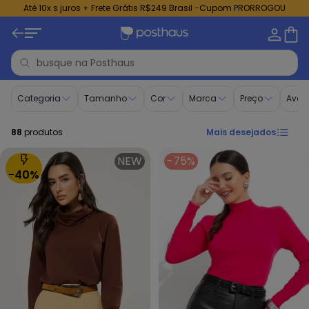
Até 10x s juros + Frete Grátis R$249 Brasil -Cupom PRORROGOU
Gola Alta - Compre Online | Posthaus
Categoria
Tamanho
Cor
Marca
Preço
Aval
88
produtos
Mais desejados
NEW
-75%
-40%