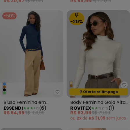
R$ 20,97
R$ 69,90
R$ 54,95
R$ 109,99
-50%
-20%
Ro
Oferta relâmpago
Termina em:
16:09:09
Essendi - Blusa Feminina em Vis
Blusa Feminina em
Body Feminino Gola Alta
ESSENDI
(
6
)
ROVITEX
(
1
)
Viscose Gola Alta Azul
em Suplex Bege
R$ 54,95
R$ 109,99
R$ 63,99
R$ 79,99
ou
2x
de
R$ 31,99
sem
juros