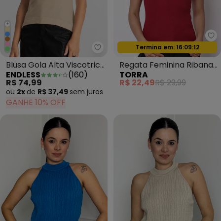
+
To
Termina em:
16:09:09
Endless - Blusa Gola Alta Visco
Oferta relâmpago
Blusa Gola Alta Viscotrico
Regata Feminina Ribana
ENDLESS
(
160
)
TORRA
Básica Marrom
Gola Alta Vinho
R$ 74,99
R$ 22,49
R$ 29,99
ou
2x
de
R$ 37,49
sem
juros
GANHE 10% OFF