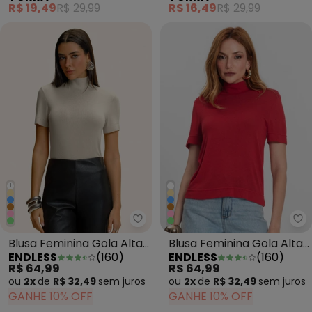
R$ 19,49
R$ 29,99
R$ 16,49
R$ 29,99
+
+
Endless - Blusa Feminina Gola A
En
Blusa Feminina Gola Alta
Blusa Feminina Gola Alta
ENDLESS
(
160
)
ENDLESS
(
160
)
Bege
Vermelho
R$ 64,99
R$ 64,99
ou
2x
de
R$ 32,49
sem
juros
ou
2x
de
R$ 32,49
sem
juros
GANHE 10% OFF
GANHE 10% OFF