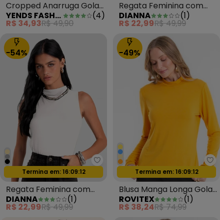
Cropped Anarruga Gola
Regata Feminina com
YENDS FASHION
(
4
)
DIANNA
(
1
)
Alta Cacharrel Azul
Gola Alta Cinza
R$ 34,93
R$ 49,90
R$ 22,99
R$ 49,99
-54%
-49%
Dianna - Regata Feminina com 
Ro
Termina em:
16:09:09
Oferta relâmpago
Termina em:
16:09:09
Oferta relâmpago
Regata Feminina com
Blusa Manga Longa Gola
DIANNA
(
1
)
ROVITEX
(
1
)
Gola Alta Bege
Alta Amarelo
R$ 22,99
R$ 49,99
R$ 38,24
R$ 74,99