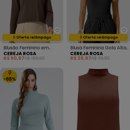
Cereja Rosa - Blusão Feminino
Ce
Oferta relâmpago
Oferta relâmpago
Termina em:
16:09:09
Termina em:
16:09:09
Blusão Feminino em
Blusa Feminina Gola Alta
CEREJA ROSA
CEREJA ROSA
Molecotton com Gola
em Cotton Canelado
R$ 50,97
R$ 169,90
R$ 29,97
R$ 99,90
Alta Marrom
Preto
-65%