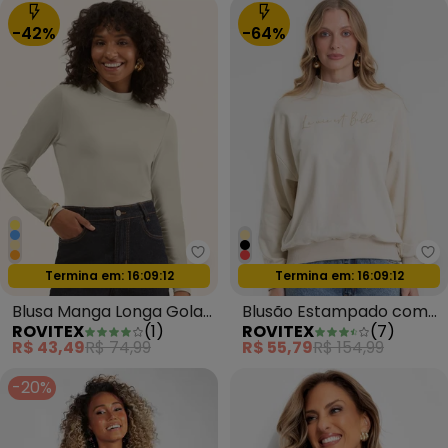
-42%
-64%
Rovitex - Blusa Manga Longa Go
Ro
Termina em:
16:09:09
Termina em:
16:09:09
Oferta relâmpago
Oferta relâmpago
Blusa Manga Longa Gola
Blusão Estampado com
ROVITEX
(
1
)
ROVITEX
(
7
)
Alta Bege
Gola Alta Bege
R$ 43,49
R$ 74,99
R$ 55,79
R$ 154,99
-20%