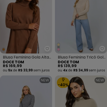
Doce Tom - Blusa Feminina Gol
Do
Blusa Feminina Gola Alta
Blusa Feminina Tricô Gola
DOCE TOM
DOCE TOM
Alongada Marrom
Alta Bege
R$ 169,99
R$ 139,99
ou
5x
de
R$ 33,99
sem
juros
ou
4x
de
R$ 34,99
sem
juros
NEW
NEW
-40%