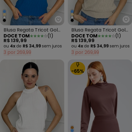
Doce Tom - Blusa Regata Tricot 
Do
Blusa Regata Tricot Gola
Blusa Regata Tricot Gola
DOCE TOM
(
1
)
DOCE TOM
(
1
)
Alta Azul
Alta Bege
R$ 139,99
R$ 139,99
ou
4x
de
R$ 34,99
sem
juros
ou
4x
de
R$ 34,99
sem
juros
3 por 269,99
3 por 269,99
-65%