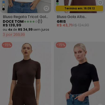
Gr
Termina em:
16:09:09
Doce Tom - Blusa Regata Tricot
Oferta relâmpago
Blusa Regata Tricot Gola
Blusa Gola Alta
DOCE TOM
(
1
)
GRIS
Alta Branca
Texturizado Marrom
R$ 139,99
R$ 43,71
R$ 124,90
Escuro
ou
4x
de
R$ 34,99
sem
juros
3 por 269,99
-15%
-15%