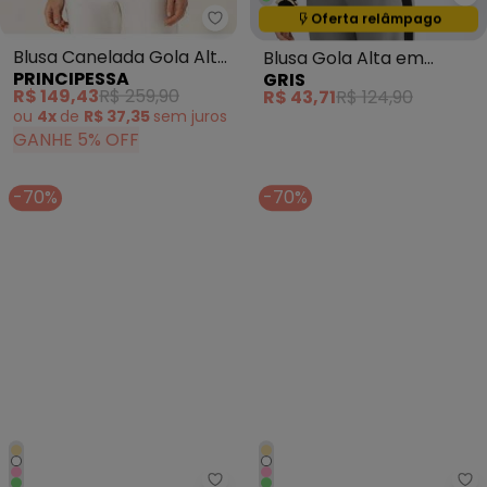
Gr
Termina em:
16:09:08
Oferta relâmpago
Principessa - Blusa Canelada Go
Blusa Canelada Gola Alta
Blusa Gola Alta em
PRINCIPESSA
GRIS
Verde Militar Bertha
Tecido Texturizado Preto
R$ 149,43
R$ 259,90
R$ 43,71
R$ 124,90
ou
4x
de
R$ 37,35
sem
juros
GANHE 5% OFF
-70%
-70%