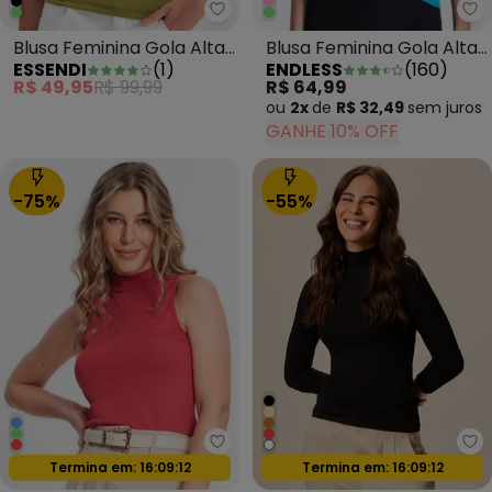
Essendi - Blusa Feminina Gola A
En
Blusa Feminina Gola Alta
Blusa Feminina Gola Alta
ESSENDI
(
1
)
ENDLESS
(
160
)
Verde
Azul
R$ 49,95
R$ 99,99
R$ 64,99
ou
2x
de
R$ 32,49
sem
juros
GANHE 10% OFF
-75%
-55%
Endless - Regata Feminina Gola
Ma
Oferta relâmpago
Oferta relâmpago
Termina em:
16:09:09
Termina em:
16:09:09