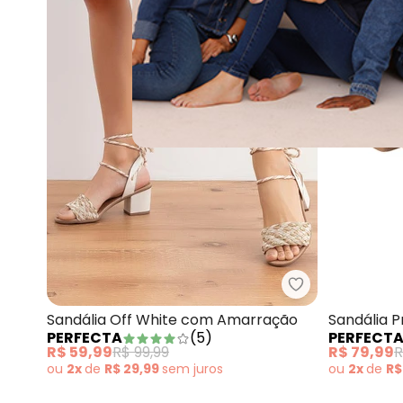
Perfecta - San
Sandália Off White com Amarração
Sandália 
PERFECTA
(
5
)
PERFECT
Amarraçã
R$ 59,99
R$ 99,99
R$ 79,99
R
ou
2x
de
R$ 29,99
sem
juros
ou
2x
de
R$