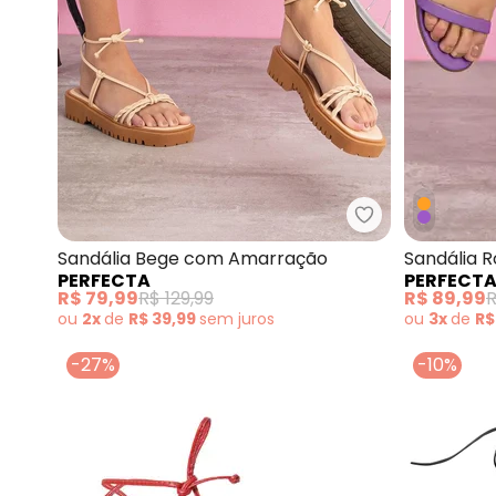
Perfecta - Sa
Sandália Bege com Amarração
Sandália 
PERFECTA
PERFECT
R$ 79,99
R$ 129,99
R$ 89,99
R
ou
2x
de
R$ 39,99
sem
juros
ou
3x
de
R$
-27%
-10%