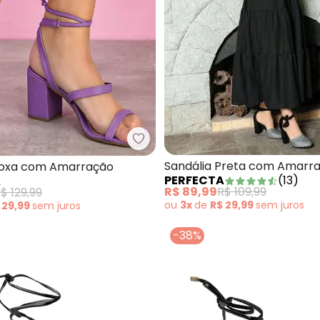
ndália Bege com Amarração
Perfecta - Sandália Roxa com 
Sandália Preta com Amarr
Roxa com Amarração
PERFECTA
(
13
)
A
R$ 89,99
R$ 109,99
$ 129,99
ou
3x
de
R$ 29,99
sem
juros
 29,99
sem
juros
-38%