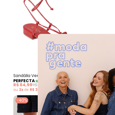
Perfecta - Sa
Sandália Vermelha com Amarração
Sandália 
PERFECTA
(
1
)
PERFECT
R$ 64,99
R$ 89,99
R$ 89,99
R
ou
2x
de
R$ 32,49
sem
juros
ou
3x
de
R$
-40%
-20%