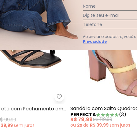
Nome
Digite seu e-mail
Telefone
Ao enviar o cadastro, você
Privacidade
dália Off White com Amarração
Perfecta - Sandália Preta co
Sandália com Salto Quadra
Preta com Fechamento em
PERFECTA
(
3
)
A
com Amarração
o
R$ 79,99
R$ 119,99
$ 99,99
ou
2x
de
R$ 39,99
sem
juros
 39,99
sem
juros