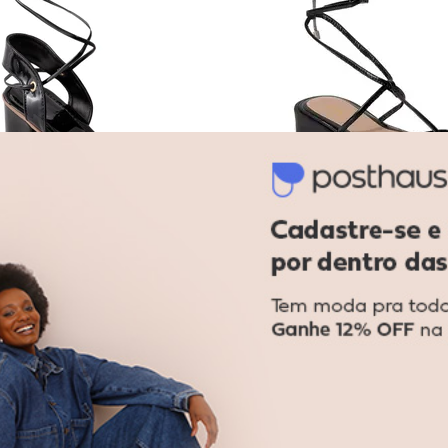
ndália Vermelha com Amarração
Perfecta - Sandália Preta com
Preta com Amarração
Sandália Preta com Amarr
A
PERFECTA
$ 99,99
R$ 79,99
R$ 129,99
 29,99
sem
juros
ou
2x
de
R$ 39,99
sem
juros
-33%