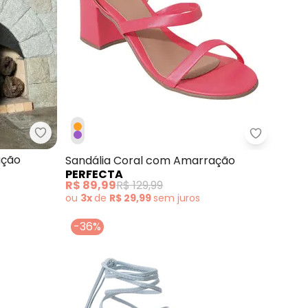
Perfecta - Sandália Preta com Amarração
Amarração
Perfecta 
ação
Sandália Coral com Amarração
PERFECTA
R$ 89,99
R$ 129,99
ou
3x
de
R$ 29,99
sem
juros
-36%