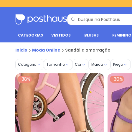
CATEGORIAS
VESTIDOS
BLUSAS
FEMININO
Sandália amarração | Compre no Posthaus
Inicio
Moda Online
Sandália amarração
Categoria
Tamanho
Cor
Marca
Preço
-38%
-30%