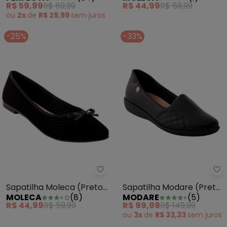
R$ 59,99
R$ 69,99
R$ 44,99
R$ 59,99
ou
2x
de
R$ 29,99
sem
juros
-25%
-33%
Sapatilha Moleca (Preto) em Si
Sa
Sapatilha Moleca (Preto)
Sapatilha Modare (Preto)
MOLECA
(
8
)
MODARE
(
5
)
em Sintético
em Sintético
R$ 44,99
R$ 59,99
R$ 99,99
R$ 149,99
ou
3x
de
R$ 33,33
sem
juros