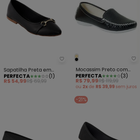
Pe
Perfecta - Sapatilha Preta em S
Mocassim Preto com
Sapatilha Preta em
PERFECTA
(
3
)
PERFECTA
(
1
)
Detalhe de Perfuros
Sintético
R$ 79,99
R$ 119,99
R$ 54,99
R$ 69,99
ou
2x
de
R$ 39,99
sem
juros
-21%