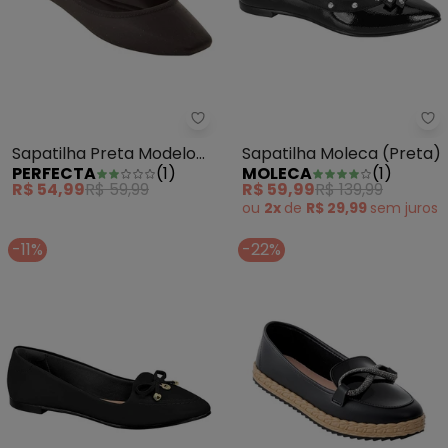
Perfecta - Sapatilha Preta Mode
Sa
Sapatilha Preta Modelo
Sapatilha Moleca (Preta)
PERFECTA
(
1
)
MOLECA
(
1
)
Bailarina
R$ 54,99
R$ 59,99
R$ 59,99
R$ 139,99
ou
2x
de
R$ 29,99
sem
juros
-11%
-22%