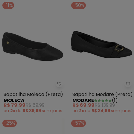
-11%
-50%
Sapatilha Moleca (Preta)
Sa
Sapatilha Moleca (Preta)
Sapatilha Modare (Preta)
MOLECA
MODARE
(
1
)
R$ 79,99
R$ 89,99
R$ 69,99
R$ 139,99
ou
2x
de
R$ 39,99
sem
juros
ou
2x
de
R$ 34,99
sem
juros
-25%
-57%