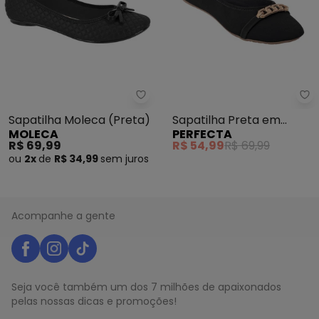
Sapatilha Moleca (Preta)
Pe
Sapatilha Moleca (Preta)
Sapatilha Preta em
MOLECA
PERFECTA
Nobuck
R$ 69,99
R$ 54,99
R$ 69,99
ou
2x
de
R$ 34,99
sem
juros
Acompanhe a gente
Seja você também um dos 7 milhões de apaixonados
pelas nossas dicas e promoções!