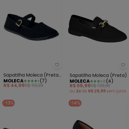
Sapatilha Moleca (Preta) em T
Sa
Sapatilha Moleca (Preta)
Sapatilha Moleca (Preta)
MOLECA
(
7
)
MOLECA
(
4
)
em Tecido
R$ 44,99
R$ 59,99
R$ 59,99
R$ 139,99
ou
2x
de
R$ 29,99
sem
juros
-13%
-14%