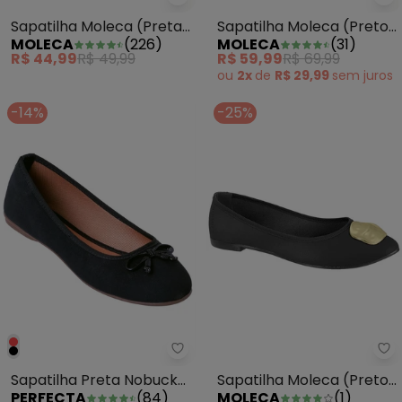
Sapatilha Moleca (Preta) com D
Sa
Sapatilha Moleca (Preta)
Sapatilha Moleca (Preto)
MOLECA
(
226
)
MOLECA
(
31
)
com Detalhe em Elástico
com Micro Furos
R$ 44,99
R$ 49,99
R$ 59,99
R$ 69,99
ou
2x
de
R$ 29,99
sem
juros
-14%
-25%
Perfecta - Sapatilha Preta Nobu
Sa
Sapatilha Preta Nobuck
Sapatilha Moleca (Preto)
PERFECTA
(
84
)
MOLECA
(
1
)
Sintético
com Adereço Dourado