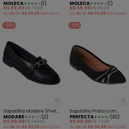
MOLECA
(
1
)
MOLECA
(
1
)
em Sintético Verniz
R$ 59,99
R$ 79,99
R$ 59,99
R$ 69,99
ou
2x
de
R$ 29,99
sem
juros
ou
2x
de
R$ 29,99
sem
juros
-33%
-12%
Sapatilha Modare (Preto) em Si
Pe
Sapatilha Modare (Preto)
Sapatilha Preta com
MODARE
(
2
)
PERFECTA
(
20
)
em Sintético
Detalhes Dourados
R$ 99,99
R$ 149,99
R$ 69,99
R$ 79,99
ou
3x
de
R$ 33,33
sem
juros
ou
2x
de
R$ 34,99
sem
juros