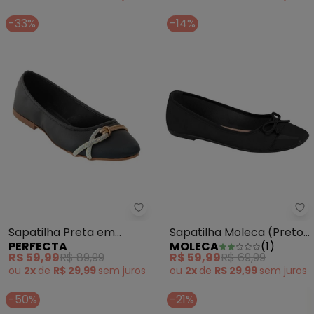
-33%
-14%
Perfecta - Sapatilha Preta em S
Sa
Sapatilha Preta em
Sapatilha Moleca (Preto)
PERFECTA
MOLECA
(
1
)
Sintético
com Detalhe de Laço
R$ 59,99
R$ 89,99
R$ 59,99
R$ 69,99
ou
2x
de
R$ 29,99
sem
juros
ou
2x
de
R$ 29,99
sem
juros
-50%
-21%