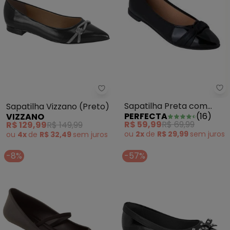
Pe
Sapatilha Vizzano (Preto)
Sapatilha Preta com
Sapatilha Vizzano (Preto)
PERFECTA
(
16
)
VIZZANO
Detalhe no Cabedal
R$ 59,99
R$ 69,99
R$ 129,99
R$ 149,99
ou
2x
de
R$ 29,99
sem
juros
ou
4x
de
R$ 32,49
sem
juros
-8%
-57%