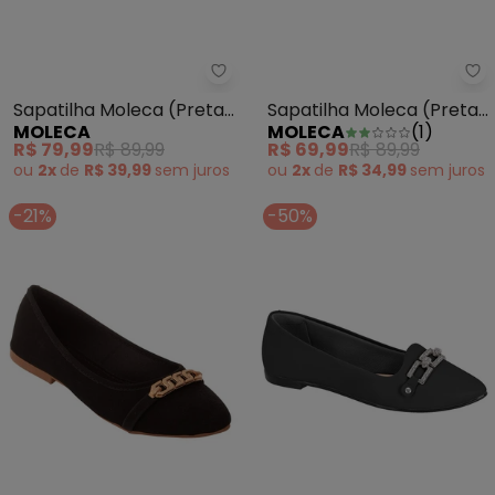
Sapatilha Moleca (Preta) com P
Sa
Sapatilha Moleca (Preta)
Sapatilha Moleca (Preta)
MOLECA
MOLECA
(
1
)
com Palmilha Confort
em Tecido
R$ 79,99
R$ 89,99
R$ 69,99
R$ 89,99
ou
2x
de
R$ 39,99
sem
juros
ou
2x
de
R$ 34,99
sem
juros
-21%
-50%