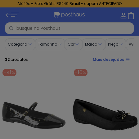
Até 10x + Frete Grátis R$249 Brasil - cupom ANTECIPADO
Sapatilhas Pretas - Compre Online | Posthaus
Categoria
Tamanho
Cor
Marca
Preço
Aval
32
produtos
Mais desejados
-41%
-10%