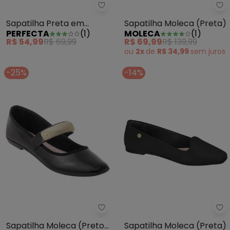
Perfecta - Sapatilha Preta em
Sa
Sapatilha Preta em
Sapatilha Moleca (Preta)
PERFECTA
(
1
)
MOLECA
(
1
)
Nobuck
R$ 54,99
R$ 69,99
R$ 69,99
R$ 139,99
ou
2x
de
R$ 34,99
sem
juros
-25%
-14%
Sapatilha Moleca (Preto) em Sin
Sa
Sapatilha Moleca (Preto)
Sapatilha Moleca (Preta)