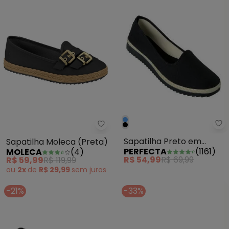
Pe
Sapatilha Moleca (Preta)
Sapatilha Preto em
Sapatilha Moleca (Preta)
PERFECTA
(
1161
)
MOLECA
(
4
)
Sintético
R$ 54,99
R$ 69,99
R$ 59,99
R$ 119,99
ou
2x
de
R$ 29,99
sem
juros
-21%
-33%