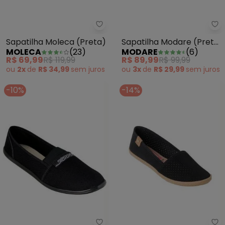
Sapatilha Moleca (Preta)
Sa
Sapatilha Moleca (Preta)
Sapatilha Modare (Preta)
MOLECA
(
23
)
MODARE
(
6
)
com Detalhe de Laço
R$ 69,99
R$ 119,99
R$ 89,99
R$ 99,99
ou
2x
de
R$ 34,99
sem
juros
ou
3x
de
R$ 29,99
sem
juros
-10%
-14%