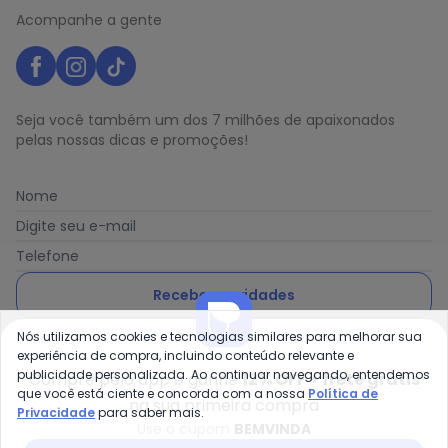
Acompanhe a gente
Seja você também um dos 7 milhões de apaixonados
pelas nossas dicas e promoções!
Nome
Digite seu e-mail
Telefone
Receber novidades
Nós utilizamos cookies e tecnologias similares para melhorar sua
Ao enviar o cadastro, você concorda com a nossa
Política
experiência de compra, incluindo conteúdo relevante e
de Privacidade
publicidade personalizada. Ao continuar navegando, entendemos
Compre pelo app e ganhe
12% OFF + frete grátis
que você está ciente e concorda com a nossa
Política de
na sua primeira compra
Privacidade
para saber mais.
Use o cupom
BEMVINDA