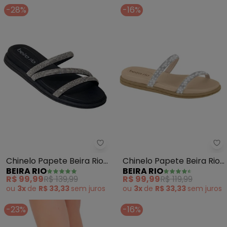
-28%
-16%
Beira Rio - Chinelo Papete Beira
Be
Chinelo Papete Beira Rio
Chinelo Papete Beira Rio
BEIRA RIO
BEIRA RIO
(Preto) em Sintético
(Creme) em Sintético
R$ 99,99
R$ 139,99
R$ 99,99
R$ 119,99
ou
3x
de
R$ 33,33
sem
juros
ou
3x
de
R$ 33,33
sem
juros
-23%
-16%