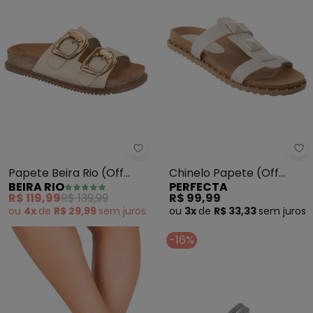
Beira Rio - Papete Beira Rio (Of
Pe
Papete Beira Rio (Off
Chinelo Papete (Off
BEIRA RIO
PERFECTA
White)
White) em Sintético
R$ 119,99
R$ 139,99
R$ 99,99
ou
4x
de
R$ 29,99
sem
juros
ou
3x
de
R$ 33,33
sem
juros
-16%