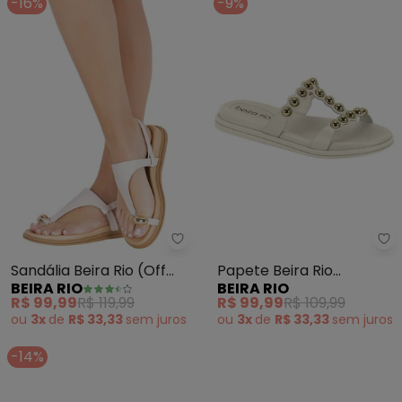
-16%
-9%
Beira Rio - Sandália Beira Rio (O
Be
Sandália Beira Rio (Off
Papete Beira Rio
BEIRA RIO
BEIRA RIO
White) em Sintético
(Branca)
R$ 99,99
R$ 119,99
R$ 99,99
R$ 109,99
ou
3x
de
R$ 33,33
sem
juros
ou
3x
de
R$ 33,33
sem
juros
-14%