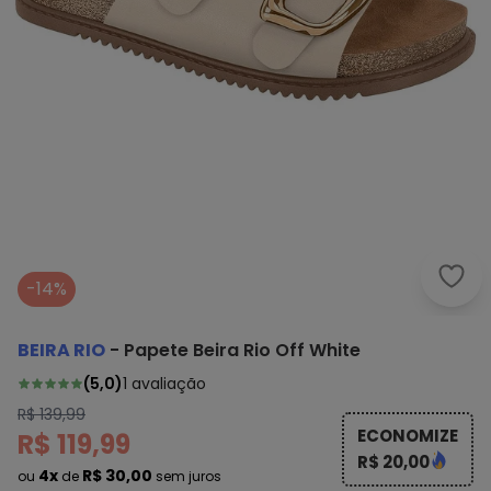
Beir
-14%
BEIRA RIO
-
Papete Beira Rio Off White
(
5,0
)
1
avaliação
R$ 139,99
ECONOMIZE
R$ 119,99
R$ 20,00
4x
R$ 30,00
ou
de
sem juros