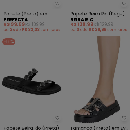
Perfecta - Papete (Preto) em S
Be
Papete (Preto) em
Papete Beira Rio (Bege)
PERFECTA
BEIRA RIO
Sintético
com Detalhe de Strass
R$ 99,99
R$ 139,99
R$ 109,99
R$ 129,99
ou
3x
de
R$ 33,33
sem
juros
ou
3x
de
R$ 36,66
sem
juros
-15%
Beira Rio - Papete Beira Rio (Pr
Pe
Papete Beira Rio (Preta)
Tamanco (Preto) em Eva