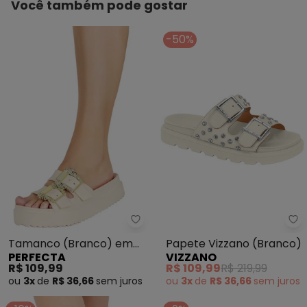
Você também pode gostar
-50%
Perfecta - Tamanco (Branco) e
Vi
Tamanco (Branco) em
Papete Vizzano (Branco)
PERFECTA
VIZZANO
Eva com Fivela
R$ 109,99
R$ 109,99
R$ 219,99
ou
3x
de
R$ 36,66
sem
juros
ou
3x
de
R$ 36,66
sem
juros