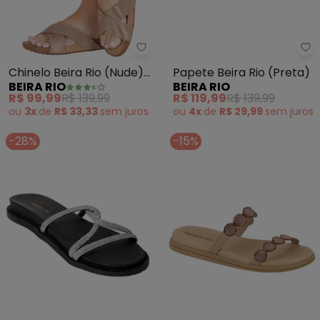
Beira Rio - Chinelo Beira Rio (N
Be
Chinelo Beira Rio (Nude)
Papete Beira Rio (Preta)
BEIRA RIO
BEIRA RIO
em Sintético
R$ 99,99
R$ 139,99
R$ 119,99
R$ 139,99
ou
3x
de
R$ 33,33
sem
juros
ou
4x
de
R$ 29,99
sem
juros
-28%
-15%