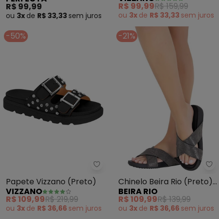
em Sintético
em Tecido
R$ 99,99
R$ 159,99
R$ 99,99
ou
3x
de
R$ 33,33
sem
juros
ou
3x
de
R$ 33,33
sem
juros
-50%
-21%
Vizzano - Papete Vizzano (Pret
Be
Papete Vizzano (Preto)
Chinelo Beira Rio (Preto)
VIZZANO
BEIRA RIO
em Sintético
R$ 109,99
R$ 219,99
R$ 109,99
R$ 139,99
ou
3x
de
R$ 36,66
sem
juros
ou
3x
de
R$ 36,66
sem
juros