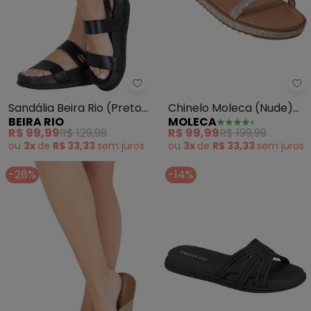
Beira Rio - Sandália Beira Rio (P
Mo
Sandália Beira Rio (Preto)
Chinelo Moleca (Nude)
BEIRA RIO
MOLECA
em Sintético
em Sintético
R$ 99,99
R$ 129,99
R$ 99,99
R$ 199,99
ou
3x
de
R$ 33,33
sem
juros
ou
3x
de
R$ 33,33
sem
juros
-28%
-14%