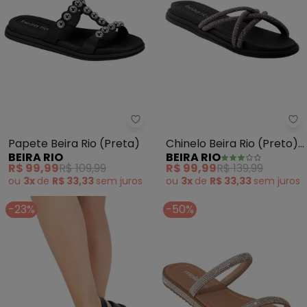
Beira Rio - Papete Beira Rio (Pr
Be
Papete Beira Rio (Preta)
Chinelo Beira Rio (Preto)
BEIRA RIO
BEIRA RIO
em Sintético
R$ 99,99
R$ 109,99
R$ 99,99
R$ 139,99
ou
3x
de
R$ 33,33
sem
juros
ou
3x
de
R$ 33,33
sem
juros
-23%
-50%