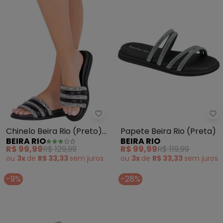
Beira Rio - Chinelo Beira Rio (Pr
Be
Chinelo Beira Rio (Preto)
Papete Beira Rio (Preta)
BEIRA RIO
BEIRA RIO
em Sintético
R$ 99,99
R$ 129,99
R$ 99,99
R$ 119,99
ou
3x
de
R$ 33,33
sem
juros
ou
3x
de
R$ 33,33
sem
juros
-9%
-28%