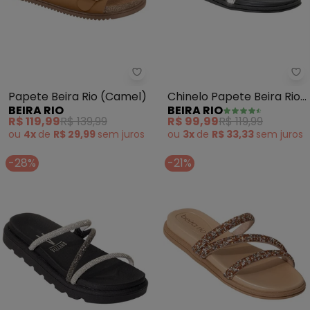
Beira Rio - Papete Beira Rio (C
Be
Papete Beira Rio (Camel)
Chinelo Papete Beira Rio
BEIRA RIO
BEIRA RIO
(Preto) em Sintético
R$ 119,99
R$ 139,99
R$ 99,99
R$ 119,99
ou
4x
de
R$ 29,99
sem
juros
ou
3x
de
R$ 33,33
sem
juros
-28%
-21%