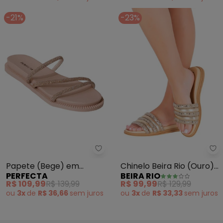
-21%
-23%
Perfecta - Papete (Bege) em Si
Be
Papete (Bege) em
Chinelo Beira Rio (Ouro)
PERFECTA
BEIRA RIO
Sintético
em Sintético
R$ 109,99
R$ 139,99
R$ 99,99
R$ 129,99
ou
3x
de
R$ 36,66
sem
juros
ou
3x
de
R$ 33,33
sem
juros