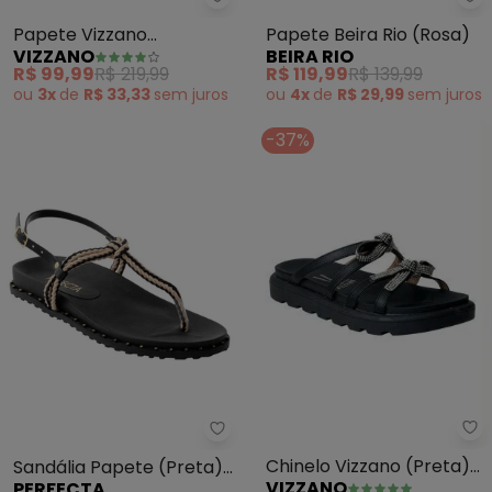
Vizzano - Papete Vizzano (Mar
Be
Papete Vizzano
Papete Beira Rio (Rosa)
VIZZANO
BEIRA RIO
(Marrom)
R$ 99,99
R$ 219,99
R$ 119,99
R$ 139,99
ou
3x
de
R$ 33,33
sem
juros
ou
4x
de
R$ 29,99
sem
juros
-37%
Vi
Perfecta - Sandália Papete (Pr
Chinelo Vizzano (Preta)
Sandália Papete (Preta)
VIZZANO
PERFECTA