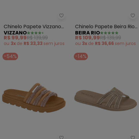
Vizzano - Chinelo Papete Vizzan
Be
Chinelo Papete Vizzano
Chinelo Papete Beira Rio
VIZZANO
BEIRA RIO
(Preto) em Sintético
(Caramelo) em Sintético
R$ 99,99
R$ 139,99
R$ 109,99
R$ 139,99
ou
3x
de
R$ 33,33
sem
juros
ou
3x
de
R$ 36,66
sem
juros
-54%
-14%