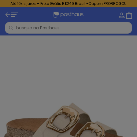
Até 10x s juros + Frete Grátis R$249 Brasil -Cupom PRORROGOU