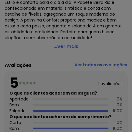
Estilo e conforto para o dia a dia! A Papete Beira Rio é
confeccionada em material sintético e conta com
detalhe de fivelas, agregando um toque moderno ao
design. A palmilha Confort proporciona maciez e bem-
estar a cada passo, enquanto o solado de 4 cm garante
estabilidade e praticidade. Perfeita para quem busca
elegância sem abrir mão da comodidade!
Beira Rio - Papete Beira Rio Off White
...Ver mais
Código do produto: 3921656
Tecido: Sintético
Avaliações
Ver todas as avaliações
Composição: Sintético/pvc
5
1
avaliações
O que as clientes acharam da largura?
Apertado
0
%
Bom
0
%
Folgado
100
%
O que as clientes acharam do comprimento?
Curto
0
%
Bom
100
%