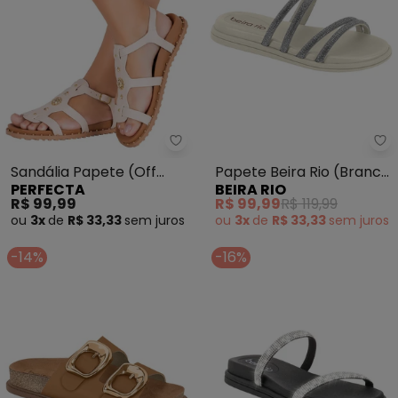
Perfecta - Sandália Papete (O
Be
Sandália Papete (Off
Papete Beira Rio (Branco
PERFECTA
BEIRA RIO
White) com Adereços
Off)
R$ 99,99
R$ 99,99
R$ 119,99
Dourados
ou
3x
de
R$ 33,33
sem
juros
ou
3x
de
R$ 33,33
sem
juros
-14%
-16%