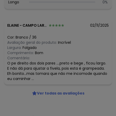
Longo
0
%
ELAINE
-
CAMPO LARGO - PR
02/11/2025
Cor:
Branco
/
36
Avaliação geral do produto:
Incrível
Largura:
Folgado
Comprimento:
Bom
Comentário:
O pe direito dos dois pares ....preto e bege , ficou largo.
E não dá para ajustar a fivela, pois esta é grampeada.
Eh bonito...mas tomara que não me incomode quando
eu caminhar ...
Ver todas as avaliações