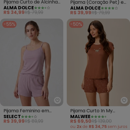
Pijama Curto de Alcinha
Pijama (Coração Pet) em
ALMA DOLCE
ALMA DOLCE
(Floral Bege)
Malha de Algodão
R$ 34,99
R$ 79,99
R$ 39,99
R$ 79,99
-55%
-50%
Select - Pijama Feminino em Vis
Ma
Pijama Feminino em
Pijama Curto In My
SELECT
MALWEE
Viscotorcion de Alças
Dreams Plus (Caramelo)
R$ 39,99
R$ 89,99
R$ 69,50
R$ 139,00
(Rosa)
ou
2x
de
R$ 34,75
sem
juros