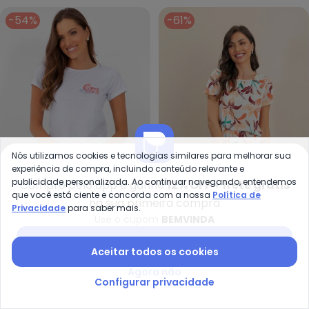
-54%
-61%
Nós utilizamos cookies e tecnologias similares para melhorar sua
experiência de compra, incluindo conteúdo relevante e
publicidade personalizada. Ao continuar navegando, entendemos
Compre pelo app e ganhe
12% OFF + frete grátis
que você está ciente e concorda com a nossa
Política de
na sua primeira compra
Al
Alma Dolce - Pijama (Estrelas)
Privacidade
para saber mais.
Use o cupom
BEMVINDA
Pijama Manga Curta com
Pijama (Estrelas) em
ALMA DOLCE
ALMA DOLCE
Renda (Folhagem
Malha
Baixar app Posthaus
R$ 34,99
R$ 89,99
A partir de
R$ 31,99
R$ 69,99
Aceitar todos os cookies
Branco)
Agora não
-55%
-48%
Configurar privacidade