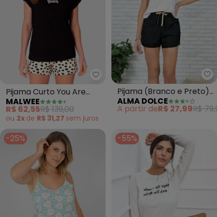
Al
Malwee - Pijama Curto You Are 
Pijama (Branco e Preto)
Pijama Curto You Are
ALMA DOLCE
MALWEE
com Babado na Blusa
Loved Plus (Preto)
A partir de
R$ 27,99
R$ 79,
R$ 62,55
R$ 139,00
ou
2x
de
R$ 31,27
sem
juros
-25%
-55%