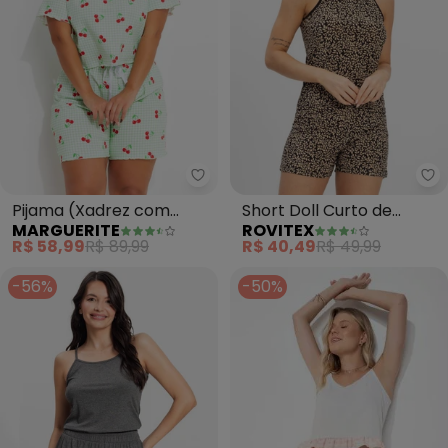
Marguerite - Pijama (Xadrez c
Ro
Pijama (Xadrez com
Short Doll Curto de
MARGUERITE
ROVITEX
Cereja) em Malha de
Liganete Bella Ana
R$ 58,99
R$ 89,99
R$ 40,49
R$ 49,99
Algodão
(Preto)
-56%
-50%