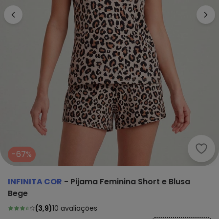
Infi
-67%
INFINITA COR
-
Pijama Feminina Short e Blusa
Bege
(
3,9
)
10
avaliações