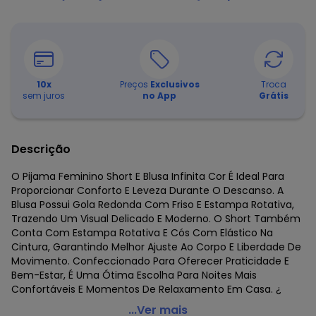
10
x
Preços
Exclusivos
Troca
sem juros
no App
Grátis
Descrição
O Pijama Feminino Short E Blusa Infinita Cor É Ideal Para
Proporcionar Conforto E Leveza Durante O Descanso. A
Blusa Possui Gola Redonda Com Friso E Estampa Rotativa,
Trazendo Um Visual Delicado E Moderno. O Short Também
Conta Com Estampa Rotativa E Cós Com Elástico Na
Cintura, Garantindo Melhor Ajuste Ao Corpo E Liberdade De
Movimento. Confeccionado Para Oferecer Praticidade E
Bem-Estar, É Uma Ótima Escolha Para Noites Mais
Confortáveis E Momentos De Relaxamento Em Casa. ¿
Infinita Cor - Pijama Feminina Short e Blusa Bege
...Ver mais