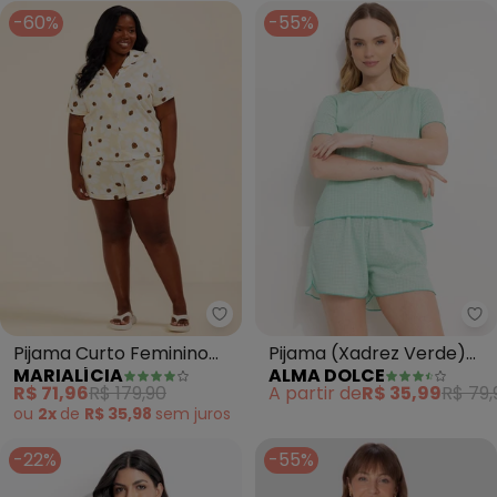
-60%
-55%
Marialícia - Pijama Curto Femi
Al
Pijama Curto Feminino
Pijama (Xadrez Verde)
MARIALÍCIA
ALMA DOLCE
Botões (Amarelo)
em Malha
R$ 71,96
R$ 179,90
A partir de
R$ 35,99
R$ 79,
ou
2x
de
R$ 35,98
sem
juros
-22%
-55%