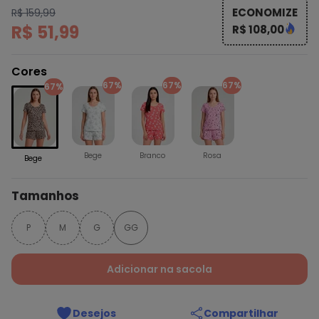
ECONOMIZE
R$ 159,99
R$ 51,99
R$ 108,00
Cores
67%
67%
67%
67%
Bege
Branco
Rosa
Bege
Tamanhos
P
M
G
GG
Adicionar na sacola
Desejos
Compartilhar