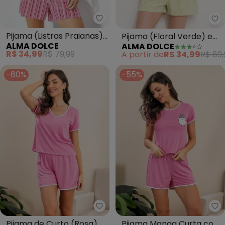
Alma Dolce - Pijama (Listras P
Al
Pijama (Listras Praianas)
Pijama (Floral Verde) em
ALMA DOLCE
ALMA DOLCE
Curto com Mangas
Malha de Poliéster
R$ 34,99
R$ 79,99
A partir de
R$ 34,99
R$ 89,
-60%
-55%
Alma Dolce - Pijama de Curto (
Al
Pijama de Curto (Rosa)
Pijama Manga Curta com