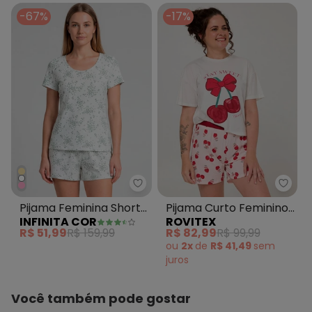
-67%
-17%
Infinita Cor - Pijama Feminina S
Rovit
Pijama Feminina Short
Pijama Curto Feminino
INFINITA COR
ROVITEX
e Blusa Bege
Meia Malha Bege
R$ 51,99
R$ 159,99
R$ 82,99
R$ 99,99
ou
2x
de
R$ 41,49
sem
juros
Você também pode gostar