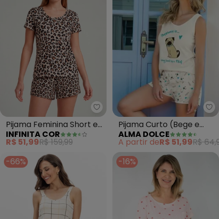
Al
Infinita Cor - Pijama Feminina S
Pijama Curto (Bege e
Pijama Feminina Short e
ALMA DOLCE
INFINITA COR
Estampado)
Blusa (Bege)
A partir de
R$ 51,99
R$ 64,
R$ 51,99
R$ 159,99
-66%
-16%