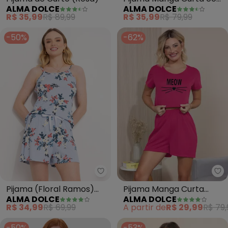
ALMA DOLCE
ALMA DOLCE
Estampa (Rosa)
R$ 35,99
R$ 89,99
R$ 35,99
R$ 79,99
-50%
-62%
Alma Dolce - Pijama (Floral R
Al
Pijama (Floral Ramos)
Pijama Manga Curta
ALMA DOLCE
ALMA DOLCE
em Canelado
(Pink)
R$ 34,99
R$ 69,99
A partir de
R$ 29,99
R$ 79,
-50%
-53%