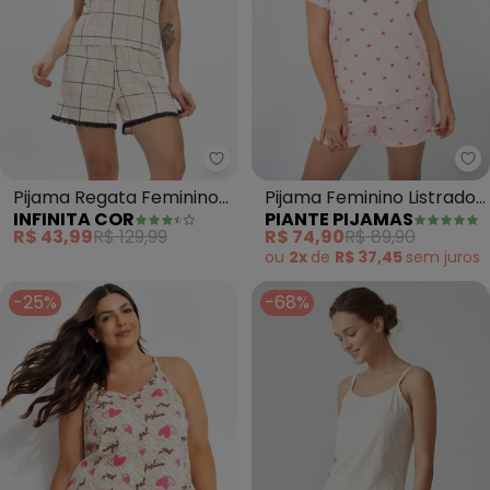
Infinita Cor - Pijama Regata Fe
Pi
Pijama Regata Feminino
Pijama Feminino Listrado
INFINITA COR
PIANTE PIJAMAS
Regata (Bege)
Corações (Vermelho)
R$ 43,99
R$ 129,99
R$ 74,90
R$ 89,90
ou
2x
de
R$ 37,45
sem
juros
-25%
-68%