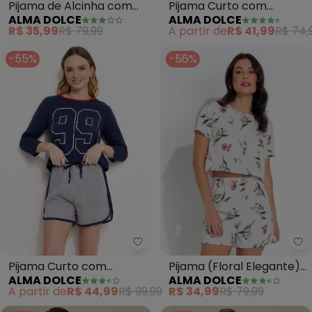
Pijama de Alcinha com
Pijama Curto com
ALMA DOLCE
ALMA DOLCE
Botões (Vichy Rosa)
Estampa Lettering
R$ 35,99
R$ 79,99
A partir de
R$ 41,99
R$ 74,
(Chumbo)
-55%
-56%
Alma Dolce - Pijama Curto com
Al
Pijama Curto com
Pijama (Floral Elegante)
ALMA DOLCE
ALMA DOLCE
Estampa (Azul Marinho e
Curto com Mangas
A partir de
R$ 44,99
R$ 99,99
R$ 34,99
R$ 79,99
Cinza)
Curtas