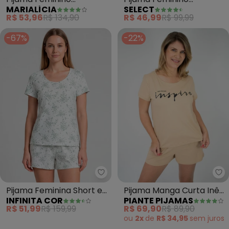
MARIALÍCIA
SELECT
Estampado Relax (Bege)
Canelado (Bege)
R$ 53,96
R$ 134,90
R$ 46,99
R$ 99,99
-67%
-22%
Infinita Cor - Pijama Feminina S
Pi
Pijama Feminina Short e
Pijama Manga Curta Inês
INFINITA COR
PIANTE PIJAMAS
Blusa (Bege)
(Bege Areia)
R$ 51,99
R$ 159,99
R$ 69,90
R$ 89,90
ou
2x
de
R$ 34,95
sem
juros