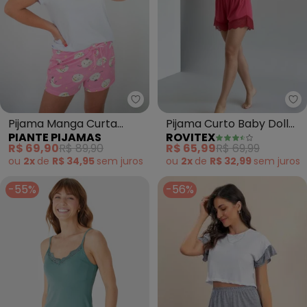
Piante Pijamas - Pijama Manga C
Ro
Pijama Manga Curta
Pijama Curto Baby Doll
PIANTE PIJAMAS
ROVITEX
Liane Lua (Rosa)
Poliamida Damana
R$ 69,90
R$ 89,90
R$ 65,99
R$ 69,99
(Vermelho)
ou
2x
de
R$ 34,95
sem
juros
ou
2x
de
R$ 32,99
sem
juros
-55%
-56%