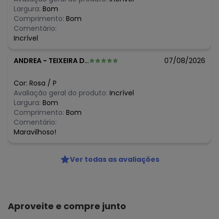
R$ 56,99
maio/2026
Largura:
Bom
R$ 79,99
abril/2026
Comprimento:
Bom
N/D*
março/2026
Comentário:
N/D*
fevereiro/2026
Incrível
ANDREA
-
TEIXEIRA DE FREITAS - BA
07/08/2026
Cor:
Rosa
/
P
Avaliação geral do produto:
Incrível
Largura:
Bom
Comprimento:
Bom
Comentário:
Maravilhoso!
Ver todas as avaliações
Aproveite e compre junto