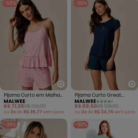
-55%
-50%
Malwee - Pijama Curto em Malh
Ma
Pijama Curto em Malha
Pijama Curto Great
MALWEE
MALWEE
Canelada (Rosa)
Dreams Plus (Azul
R$ 71,55
R$ 159,00
R$ 69,50
R$ 139,00
Marinho)
ou
2x
de
R$ 35,77
sem
juros
ou
2x
de
R$ 34,75
sem
juros
-35%
-50%