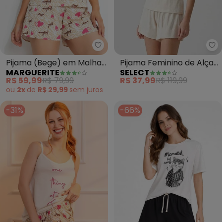
Marguerite - Pijama (Bege) em
Se
Pijama (Bege) em Malha
Pijama Feminino de Alças
MARGUERITE
SELECT
de Algodão
(Bege)
R$ 59,99
R$ 79,99
R$ 37,99
R$ 119,99
ou
2x
de
R$ 29,99
sem
juros
-31%
-66%