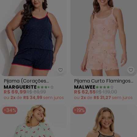
Marguerite - Pijama (Corações
Ma
Pijama (Corações
Pijama Curto Flamingos
MARGUERITE
MALWEE
Pequenos) em Malha
(Laranja)
R$ 69,99
R$ 89,99
R$ 62,55
R$ 139,00
Suede
ou
2x
de
R$ 34,99
sem
juros
ou
2x
de
R$ 31,27
sem
juros
-34%
-19%