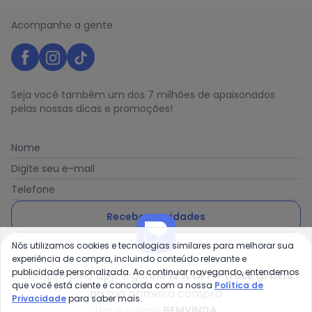
Acompanhe a gente
Seja você também um dos 7 milhões de apaixonados
pelas nossas dicas e promoções!
Nome
Digite seu e-mail
Telefone
Receber novidades
Nós utilizamos cookies e tecnologias similares para melhorar sua
Ao enviar o cadastro, você concorda com a nossa
Política
experiência de compra, incluindo conteúdo relevante e
de Privacidade
publicidade personalizada. Ao continuar navegando, entendemos
Compre pelo app e ganhe
12% OFF + frete grátis
que você está ciente e concorda com a nossa
Política de
na sua primeira compra
Privacidade
para saber mais.
Use o cupom
BEMVINDA