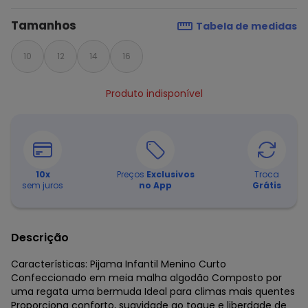
Tamanhos
Tabela de medidas
10
12
14
16
Produto indisponível
10
x
Preços
Exclusivos
Troca
sem juros
no App
Grátis
Descrição
Características: Pijama Infantil Menino Curto
Confeccionado em meia malha algodão Composto por
uma regata uma bermuda Ideal para climas mais quentes
Proporciona conforto, suavidade ao toque e liberdade de