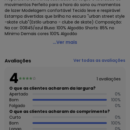
movimentos Perfeito para a hora do sono ou momentos
de lazer Modelagem confortável Tecido leve e respirável
Estampa divertidas que brilha no escuro "urban street style
-skate club"(Estilo urbano - clube de skate) Composição:
Na cor: 00845/azul Blusa: 100% Algodão Shorts: 85% no
Mínimo Demais cores 100% Algodão
Malwee - Pijama Infantil Menino Curto Malwee
...Ver mais
1000130588
Código do produto: 24188738
Avaliações
Ver todas as avaliações
Colecao : PV6M
4
1
avaliações
O que as clientes acharam da largura?
Apertado
0
%
Bom
100
%
Folgado
0
%
O que as clientes acharam do comprimento?
Curto
0
%
Bom
100
%
Longo
0
%