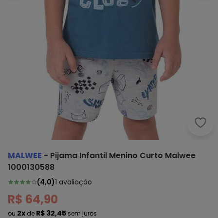
Malw
MALWEE
-
Pijama Infantil Menino Curto Malwee
1000130588
(
4,0
)
1
avaliação
R$ 64,90
2x
R$ 32,45
ou
de
sem juros