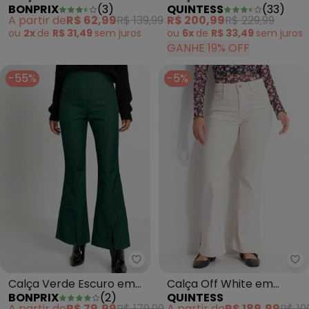
BONPRIX
(
3
)
QUINTESS
(
33
)
Malha Crepe
A partir de
R$ 62,99
R$ 139,99
R$ 200,99
R$ 229,99
ou
2x
de
R$ 31,49
sem
juros
ou
6x
de
R$ 33,49
sem
juros
GANHE 19% OFF
-55%
-5%
bonprix - Calça Verde Escuro 
Qu
Calça Verde Escuro em
Calça Off White em
BONPRIX
(
2
)
QUINTESS
Oxford
Jeans
A partir de
R$ 79,99
R$ 179,99
A partir de
R$ 189,99
R$ 19