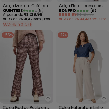
Calça Flare Jeans com
Calça Marrom Café em
BONPRIX
(
8
)
QUINTESS
(
8
)
Botões Azul Escuro
Sintético Pu
R$ 99,99
R$ 189,99
A partir de
R$ 219,99
ou
3x
de
R$ 33,33
sem
juros
ou
7x
de
R$ 31,42
sem
juros
GANHE 19% OFF
-55%
-12%
bonprix - Calça Pied de Poule 
Qu
Calça Pied de Poule em
Calça Natural em Linho