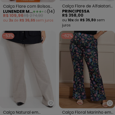
Calça Flare de Alfaiataria
Calça Flare com Bolsos
PRINCIPESSA
LUNENDER MAIS MULHER
(
14
)
Marinho Vaniria
em Malha Crepe Laranja
R$ 358,00
R$ 109,96
R$ 274,90
ou
10x
de
R$ 35,80
sem
ou
3x
de
R$ 36,65
sem
juros
juros
-53%
-62%
Quintess - Calça Natural em Mo
Ma
Calça Natural em
Calça Floral Marinho em