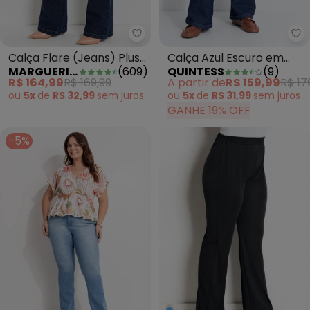
Calça Flare (Jeans) Plus Size M
Qu
Calça Flare (Jeans) Plus
Calça Azul Escuro em
MARGUERITE
(
609
)
QUINTESS
(
9
)
Size Marguerite
Jeans
R$ 164,99
R$ 169,99
A partir de
R$ 159,99
R$ 17
ou
5x
de
R$ 32,99
sem
juros
ou
5x
de
R$ 31,99
sem
juros
GANHE 19% OFF
-5%