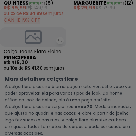
QUINTESS
(
8
)
MARGUERITE
(
12
)
Moletinho Eco Chevron
Jersey Acetinado
R$ 69,99
R$ 149,99
R$ 29,99
R$ 79,99
ou
2x
de
R$ 34,99
sem
juros
GANHE 19% OFF
Principessa - Calça Jeans Flare 
Calça Jeans Flare Eloine
PRINCIPESSA
Azul
R$ 418,00
ou
10x
de
R$ 41,80
sem
juros
Mais detalhes calça flare
A calça flare plus size é uma peça muito versátil e você vai
poder aproveitar ela para vários tipos de look. Do home
office ao look da balada, ela é uma peça perfeita
A calça flare plus size surgiu nos
anos 70
. Modelo inovador,
que ajusta no quadril e nas coxas, e abre a partir do joelho,
logo fez sucesso nas ruas. A calça flare plus size cai bem
em quase todos formatos de corpos e pode ser usada em
diversas ocasiões.