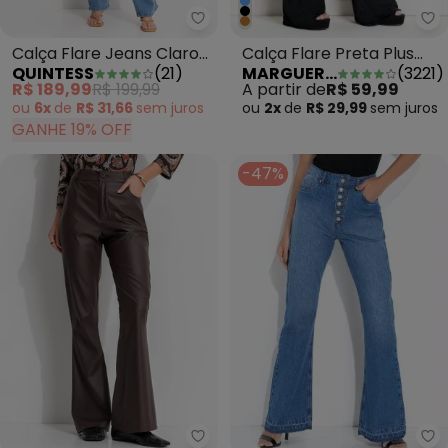
Ma
Quintess - Calça Flare Jeans C
Calça Flare Preta Plus
Calça Flare Jeans Claro
MARGUERITE
(
3221
)
QUINTESS
(
21
)
Size
em Jeans
A partir de
R$ 59,99
R$ 189,99
R$ 199,99
ou
2x
de
R$ 29,99
sem
juros
ou
6x
de
R$ 31,66
sem
juros
GANHE 19% OFF
-47%
bo
Quintess - Calça Marrom Café e