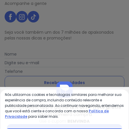
Acompanhe a gente
Seja você também um dos 7 milhões de apaixonados
pelas nossas dicas e promoções!
Nome
Digite seu e-mail
Telefone
Receber novidades
Nós utilizamos cookies e tecnologias similares para melhorar sua
Ao enviar o cadastro, você concorda com a nossa
Política
experiência de compra, incluindo conteúdo relevante e
de Privacidade
publicidade personalizada. Ao continuar navegando, entendemos
Compre pelo app e ganhe
12% OFF + frete grátis
que você está ciente e concorda com a nossa
Política de
na sua primeira compra
Privacidade
para saber mais.
Use o cupom
BEMVINDA