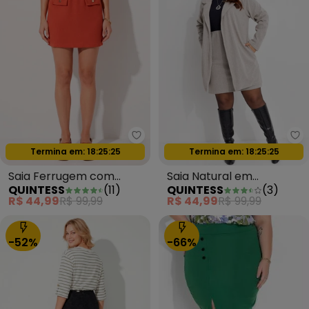
Quintess - Saia Ferrugem com L
Qu
Termina em:
18:25:23
Termina em:
18:25:23
Oferta relâmpago
Oferta relâmpago
Saia Ferrugem com
Saia Natural em
QUINTESS
(
11
)
QUINTESS
(
3
)
Lapelas e Botões
Moletinho Eco Chevron
R$ 44,99
R$ 99,99
R$ 44,99
R$ 99,99
Decorativos
-52%
-66%