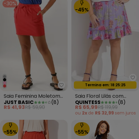
-30%
-45%
Qu
Termina em:
18:25:23
Oferta relâmpago
Just Basic - Saia Feminina Mol
Saia Feminina Moletom
Saia Floral Lilás com
JUST BASIC
(
8
)
QUINTESS
(
8
)
Vermelho
Babadinhos
R$ 41,93
R$ 59,90
R$ 65,99
R$ 119,99
ou
2x
de
R$ 32,99
sem
juros
-55%
-55%