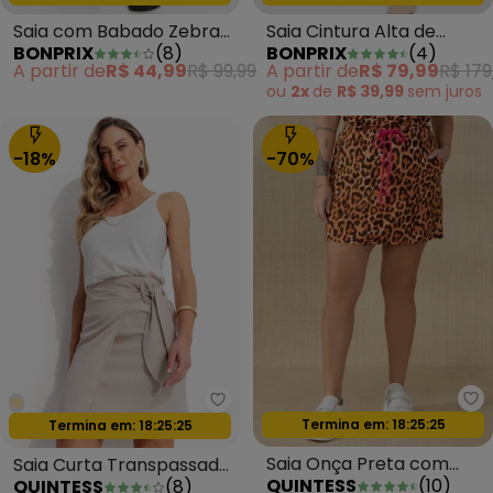
Saia com Babado Zebra
Saia Cintura Alta de
BONPRIX
(
8
)
BONPRIX
(
4
)
Rosa Pink
Tweed Preta
A partir de
R$ 44,99
R$ 99,99
A partir de
R$ 79,99
R$ 179
ou
2x
de
R$ 39,99
sem
juros
-18%
-70%
Qu
Quintess - Saia Curta Transpas
Termina em:
18:25:23
Termina em:
18:25:23
Oferta relâmpago
Oferta relâmpago
Saia Onça Preta com
Saia Curta Transpassada
QUINTESS
(
10
)
QUINTESS
(
8
)
Cordel para Amarrar
em Linho com