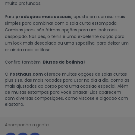
muito profundos.
Para
produções mais casuais
, aposte em camisa mais
simples para combinar com a saia curta estampada.
Camisas jeans são ótimas opções para um look mais
despojado. Nos pés, o tênis é uma excelente opção para
um look mais descolado ou uma sapatilha, para deixar um
ar ainda mais estiloso.
Confira também:
Blusas de bolinha!
O
Posthaus.com
oferece muitas opções de saias curtas
plus size, das mais rodadas para usar no dia a dia, como as
mais ajustadas ao corpo para uma ocasião especial. Além
de muitas estampas para você arrasar! Elas aparecem
com diversas composições, como viscose e algodão com
elastano.
Acompanhe a gente