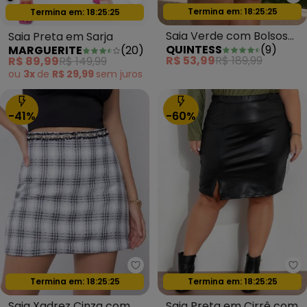
Qu
Marguerite - Saia Preta em Sarj
Termina em:
18:25:23
Termina em:
18:25:23
Oferta relâmpago
Oferta relâmpago
Saia Verde com Bolsos
Saia Preta em Sarja
QUINTESS
(
9
)
MARGUERITE
(
20
)
Funcionais
R$ 53,99
R$ 189,99
R$ 89,99
R$ 149,99
ou
3x
de
R$ 29,99
sem
juros
-41%
-60%
Quintess - Saia Xadrez Cinza co
Ma
Termina em:
18:25:23
Termina em:
18:25:23
Oferta relâmpago
Oferta relâmpago
Saia Xadrez Cinza com
Saia Preta em Cirrê com