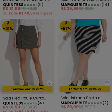
QUINTESS
(
9
)
MARGUERITE
(
14
)
Pérolas na Cintura
Fenda Plus Size
R$ 81,99
R$ 139,99
R$ 39,99
R$ 99,99
ou
2x
de
R$ 40,99
sem
juros
-41%
-57%
Ma
Quintess - Saia Pied Poule Cur
Termina em:
18:25:23
Termina em:
18:25:23
Oferta relâmpago
Oferta relâmpago
Saia Listrado Preto e
Saia Pied Poule Curta
MARGUERITE
(
2
)
QUINTESS
(
4
)
Branco em Canelado
com Botões e Fenda
R$ 29,99
R$ 69,99
R$ 81,99
R$ 139,99
ou
2x
de
R$ 40,99
sem
juros