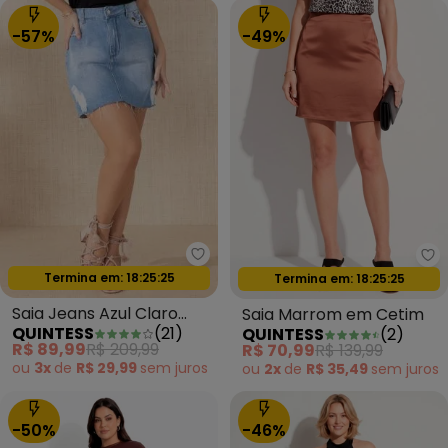
-57%
-49%
Quintess - Saia Jeans Azul Cla
Qu
Termina em:
18:25:23
Termina em:
18:25:23
Oferta relâmpago
Oferta relâmpago
Saia Jeans Azul Claro
Saia Marrom em Cetim
QUINTESS
(
21
)
QUINTESS
(
2
)
com Bordado
R$ 89,99
R$ 209,99
R$ 70,99
R$ 139,99
ou
3x
de
R$ 29,99
sem
juros
ou
2x
de
R$ 35,49
sem
juros
-50%
-46%