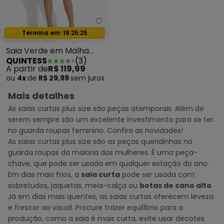
Quintess - Saia Verde em Malh
Termina em:
18:25:23
Oferta relâmpago
Saia Verde em Malha
QUINTESS
(
3
)
Ponto Roma Sarjado
A partir de
R$ 119,99
ou
4x
de
R$ 29,99
sem
juros
Mais detalhes
As saias curtas plus size são peças atemporais. Além de
serem sempre são um excelente investimento para se ter
no guarda roupas feminino. Confira as novidades!
As saias curtas plus size são as peças queridinhas no
guarda roupas da maioria das mulheres. É uma peça-
chave, que pode ser usada em qualquer estação do ano.
Em dias mais frios, a
saia curta
pode ser usada com
sobretudos, jaquetas, meia-calça ou
botas de cano alto
.
Já em dias mais quentes, as saias curtas oferecem leveza
e frescor ao visual. Procure trazer equilíbrio para a
produção, como a saia é mais curta, evite usar decotes