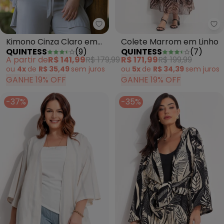
Quintess - Kimono Cinza Claro 
Qu
Kimono Cinza Claro em
Colete Marrom em Linho
QUINTESS
(
9
)
QUINTESS
(
7
)
Viscose Plana Sarjada
A partir de
R$ 141,99
R$ 179,99
R$ 171,99
R$ 199,99
ou
4x
de
R$ 35,49
sem
juros
ou
5x
de
R$ 34,39
sem
juros
GANHE 19% OFF
GANHE 19% OFF
-37%
-35%