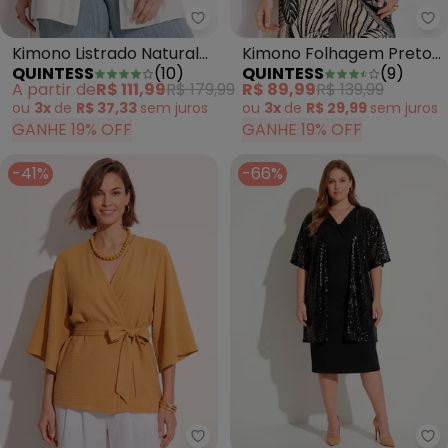
Quintess - Kimono Listrado Natu
Qu
Kimono Listrado Natural
Kimono Folhagem Preto
QUINTESS
(
10
)
QUINTESS
(
9
)
em Linho
em Canelado
A partir de
R$ 111,99
R$ 179,99
R$ 89,99
R$ 139,99
ou
3x
de
R$ 37,33
sem
juros
ou
3x
de
R$ 29,99
sem
juros
GANHE 19% OFF
GANHE 19% OFF
-41%
-66%
Quintess - Kimono Caramelo em
Qu