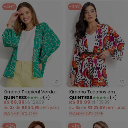
-46%
-35%
Quintess - Kimono Tropical Ver
Qu
Kimono Tropical Verde
Kimono Tucanos em
QUINTESS
(
7
)
QUINTESS
(
7
)
em Malha Fria
Malha Fria
R$ 69,99
R$ 129,99
R$ 89,99
R$ 139,99
ou
2x
de
R$ 34,99
sem
juros
ou
3x
de
R$ 29,99
sem
juros
GANHE 19% OFF
GANHE 19% OFF
-42%
-41%