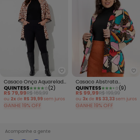
Quintess - Casaco Onça Aquare
Qu
Casaco Onça Aquarelada
Casaco Abstrata
QUINTESS
(
2
)
QUINTESS
(
9
)
em Malha de Poliéster
Colorida em Viscose
R$ 79,99
R$ 169,99
R$ 99,99
R$ 199,99
Plana
ou
2x
de
R$ 39,99
sem
juros
ou
3x
de
R$ 33,33
sem
juros
GANHE 19% OFF
GANHE 19% OFF
Acompanhe a gente