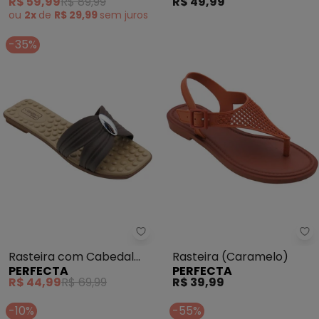
R$ 59,99
R$ 89,99
R$ 49,99
ou
2x
de
R$ 29,99
sem
juros
-35%
Perfecta - Rasteira com Cabed
Pe
Rasteira com Cabedal
Rasteira (Caramelo)
PERFECTA
PERFECTA
Vazado (Chocolate)
R$ 44,99
R$ 69,99
R$ 39,99
-10%
-55%