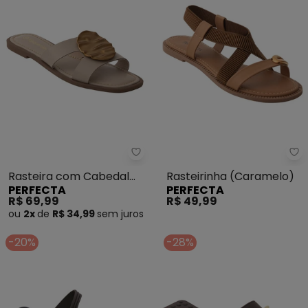
Perfecta - Rasteira com Cabe
Pe
Rasteira com Cabedal
Rasteirinha (Caramelo)
PERFECTA
PERFECTA
Vazado (Marrom)
R$ 69,99
R$ 49,99
ou
2x
de
R$ 34,99
sem
juros
-20%
-28%