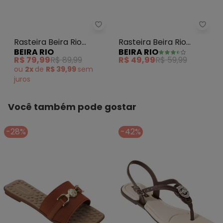
Rasteira Beira Rio (Camel)
Raste
Rasteira Beira Rio
Rasteira Beira Rio
BEIRA RIO
BEIRA RIO
(Camel)
(Conhaque)
R$ 79,99
R$ 89,99
R$ 49,99
R$ 59,99
ou
2x
de
R$ 39,99
sem
juros
Você também pode gostar
-28%
-42%