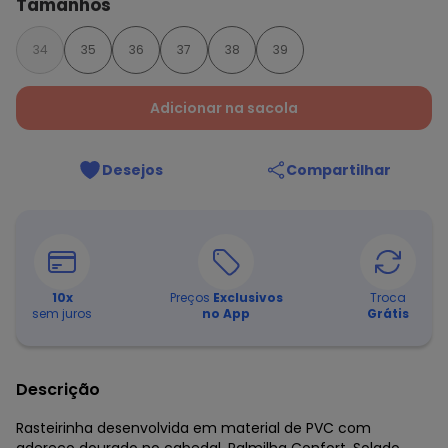
Tamanhos
34
35
36
37
38
39
Adicionar na sacola
Desejos
Compartilhar
10
x
Preços
Exclusivos
Troca
sem juros
no App
Grátis
Descrição
Rasteirinha desenvolvida em material de PVC com