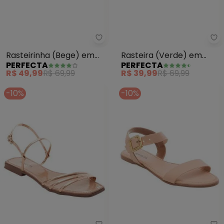
Perfecta - Rasteirinha (Bege) e
Pe
Rasteirinha (Bege) em
Rasteira (Verde) em
PERFECTA
PERFECTA
Sintético Verniz
Sintético
R$ 49,99
R$ 69,99
R$ 39,99
R$ 69,99
-10%
-10%