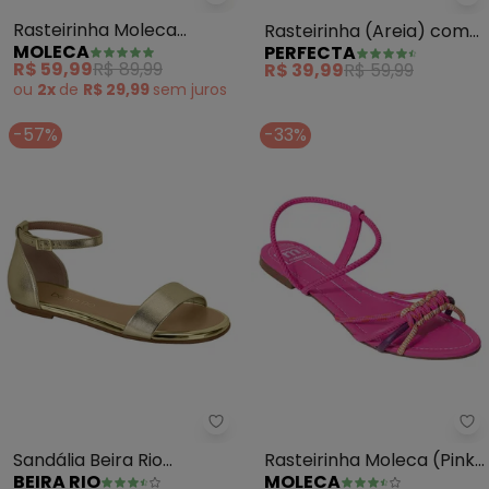
Moleca - Rasteirinha Moleca (V
Pe
Rasteirinha Moleca
Rasteirinha (Areia) com
MOLECA
PERFECTA
(Verde Jade) em
Amarração
R$ 59,99
R$ 89,99
R$ 39,99
R$ 59,99
Sintético
ou
2x
de
R$ 29,99
sem
juros
-57%
-33%
Beira Rio - Sandália Beira Rio (
Mo
Sandália Beira Rio
Rasteirinha Moleca (Pink)
BEIRA RIO
MOLECA
(Dourada)
em Sintético