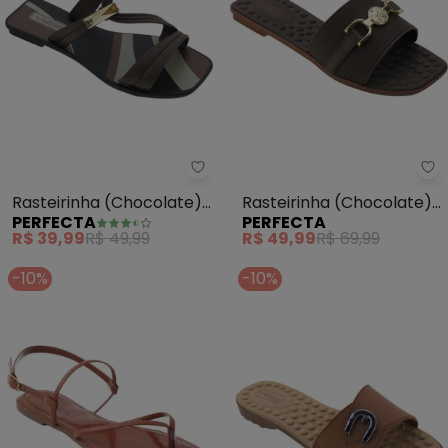
Perfecta - Rasteirinha (Choco
Pe
Rasteirinha (Chocolate)
Rasteirinha (Chocolate)
PERFECTA
PERFECTA
com Adereço Dourado
com Palmilha Confort
R$ 39,99
R$ 49,99
R$ 49,99
R$ 69,99
-10%
-10%