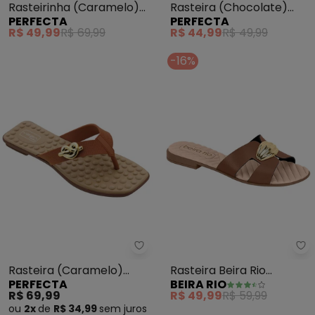
Rasteirinha (Caramelo)
Rasteira (Chocolate)
PERFECTA
PERFECTA
com Solado Flexível
com Palmilha Confort
R$ 49,99
R$ 69,99
R$ 44,99
R$ 49,99
-16%
Perfecta - Rasteira (Caramelo)
Be
Rasteira (Caramelo)
Rasteira Beira Rio
PERFECTA
BEIRA RIO
com Palmilha Confort
(Conhaque)
R$ 69,99
R$ 49,99
R$ 59,99
ou
2x
de
R$ 34,99
sem
juros