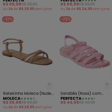
PERFECTA
PERFECTA
com Palmilha Confort
Sintético
R$ 59,99
R$ 69,99
R$ 69,99
R$ 99,99
ou
2x
de
R$ 29,99
sem
juros
ou
2x
de
R$ 34,99
sem
juros
-33%
-25%
Moleca - Rateirinha Moleca (Nu
Pe
Rateirinha Moleca (Nude)
Sandália (Rosa) com
MOLECA
PERFECTA
em Sintético
Fechamento em Botões
R$ 59,99
R$ 89,99
R$ 44,99
R$ 59,99
ou
2x
de
R$ 29,99
sem
juros