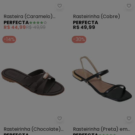
Perfecta - Rasteira (Caramelo
Pe
Rasteira (Caramelo)
Rasteirinha (Cobre)
PERFECTA
PERFECTA
com Adereço Dourado
R$ 44,99
R$ 49,99
R$ 49,99
-14%
-30%
Perfecta - Rasteirinha (Chocol
Pe
Rasteirinha (Chocolate)
Rasteirinha (Preta) em