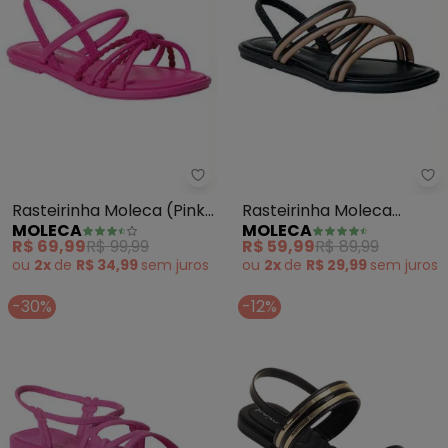
Moleca - Rasteirinha Moleca (Pi
Mo
Rasteirinha Moleca (Pink)
Rasteirinha Moleca
MOLECA
MOLECA
em Sintético
(Preta) em Sintético
R$ 69,99
R$ 99,99
R$ 59,99
R$ 89,99
ou
2x
de
R$ 34,99
sem
juros
ou
2x
de
R$ 29,99
sem
juros
-30%
-12%