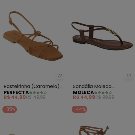
Perfecta - Rasteirinha (Caram
Mo
Rasteirinha (Caramelo)
Sandália Moleca
PERFECTA
MOLECA
em Nobuck
(Marrom)
R$ 44,99
R$ 49,99
R$ 44,99
R$ 99,99
-35%
-44%