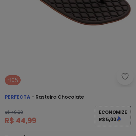
Perf
-10%
PERFECTA
-
Rasteira Chocolate
ECONOMIZE
R$ 49,99
R$ 44,99
R$ 5,00