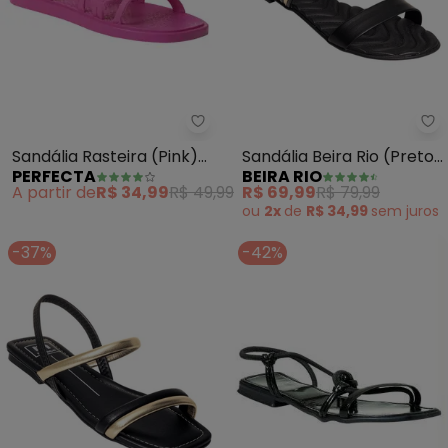
Perfecta - Sandália Rasteira (Pi
Be
Sandália Rasteira (Pink)
Sandália Beira Rio (Preto)
PERFECTA
BEIRA RIO
em Full Plastic
em Sintético
A partir de
R$ 34,99
R$ 49,99
R$ 69,99
R$ 79,99
ou
2x
de
R$ 34,99
sem
juros
-37%
-42%