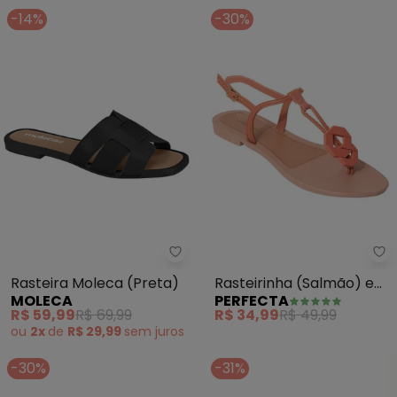
-14%
-30%
Moleca - Rasteira Moleca (Pret
Pe
Rasteira Moleca (Preta)
Rasteirinha (Salmão) em
MOLECA
PERFECTA
Pvc
R$ 59,99
R$ 69,99
R$ 34,99
R$ 49,99
ou
2x
de
R$ 29,99
sem
juros
-30%
-31%