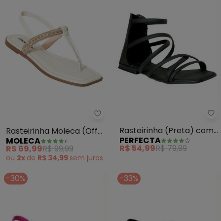
Pe
Moleca - Rasteirinha Moleca (O
Rasteirinha (Preta) com
Rasteirinha Moleca (Off
PERFECTA
MOLECA
Fechamento em Zíper
White) em Sintético
R$ 54,99
R$ 79,99
R$ 69,99
R$ 99,99
ou
2x
de
R$ 34,99
sem
juros
-30%
-33%