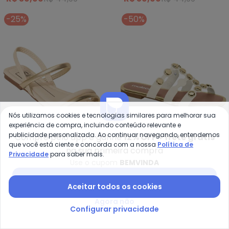
-25%
-50%
Nós utilizamos cookies e tecnologias similares para melhorar sua
experiência de compra, incluindo conteúdo relevante e
publicidade personalizada. Ao continuar navegando, entendemos
Compre pelo app e ganhe
12% OFF + frete grátis
que você está ciente e concorda com a nossa
Política de
na sua primeira compra
Privacidade
para saber mais.
Moleca - Rasteirinha Moleca (C
Mo
Use o cupom
BEMVINDA
Rasteirinha Moleca
Rasteira Moleca
Baixar app Posthaus
MOLECA
MOLECA
(Creme) em Sintético
(Branca)
Aceitar todos os cookies
R$ 59,99
R$ 79,99
R$ 59,99
R$ 119,99
ou
2x
de
R$ 29,99
sem
juros
ou
2x
de
R$ 29,99
sem
juros
Agora não
Configurar privacidade
-22%
-10%