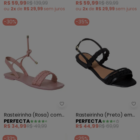
R$ 59,99
R$ 139,99
R$ 59,99
R$ 89,99
ou
2x
de
R$ 29,99
sem
juros
ou
2x
de
R$ 29,99
sem
juros
-30%
-35%
Perfecta - Rasteirinha (Rosa
Pe
Rasteirinha (Rosa) com
Rasteirinha (Preto) em
PERFECTA
PERFECTA
Fechamento em
Sintético
R$ 34,99
R$ 49,99
R$ 44,99
R$ 69,99
Amarração
-33%
-25%