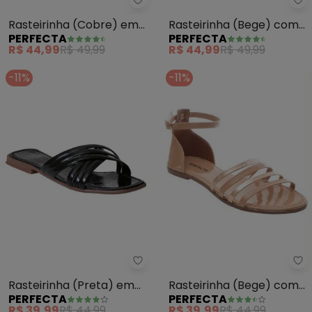
Perfecta - Rasteirinha (Cobre) 
Pe
Rasteirinha (Cobre) em
Rasteirinha (Bege) com
PERFECTA
PERFECTA
Sintético Verniz
Fivela Dourada
R$ 44,99
R$ 49,99
R$ 44,99
R$ 49,99
-11%
-11%
Pe
Perfecta - Rasteirinha (Preta) 
Rasteirinha (Bege) com
Rasteirinha (Preta) em
PERFECTA
PERFECTA
Tiras em Sintético Verniz
Sintético Verniz
R$ 39,99
R$ 44,99
R$ 39,99
R$ 44,99