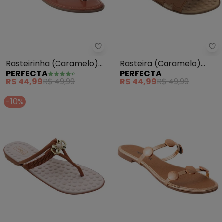
Perfecta - Rasteirinha (Caramel
Pe
Rasteirinha (Caramelo)
Rasteira (Caramelo)
PERFECTA
PERFECTA
em Sintético Verniz
com Palmilha Confort
R$ 44,99
R$ 49,99
R$ 44,99
R$ 49,99
-10%