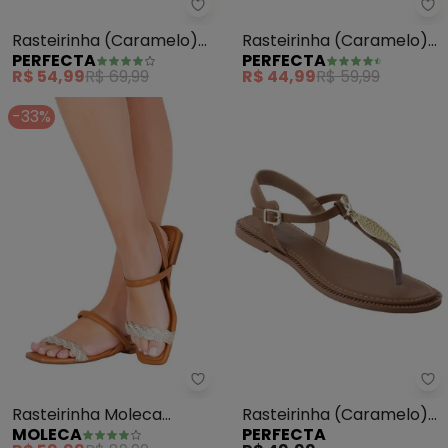
Perfecta - Rasteirinha (Cara
Pe
Rasteirinha (Caramelo)
Rasteirinha (Caramelo)
PERFECTA
PERFECTA
com Fechamento em
com Tiras Transsadas
R$ 54,99
R$ 69,99
R$ 44,99
R$ 59,99
Zíper
-33%
Moleca - Rasteirinha Moleca (C
Pe
Rasteirinha Moleca
Rasteirinha (Caramelo)
MOLECA
PERFECTA
(Camel) em Sintético
com Adereço