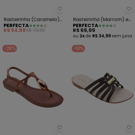
Perfecta - Rasteirinha (Carame
Pe
Rasteirinha (Caramelo)
Rasteirinha (Marrom) em
PERFECTA
PERFECTA
em Sintético
Sintético
R$ 54,99
R$ 79,99
R$ 69,99
ou
2x
de
R$ 34,99
sem
juros
-28%
-10%
Perfecta - Rasteirinha (Carame
Pe