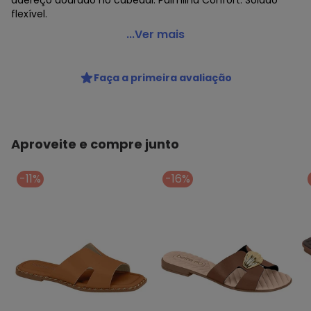
adereço dourado no cabedal. Palmilha Confort. Solado
flexível.
Perfecta - Rasteira Chocolate
...Ver mais
Código do produto: 3908468
Faça a primeira avaliação
Aproveite e compre junto
-11%
-16%