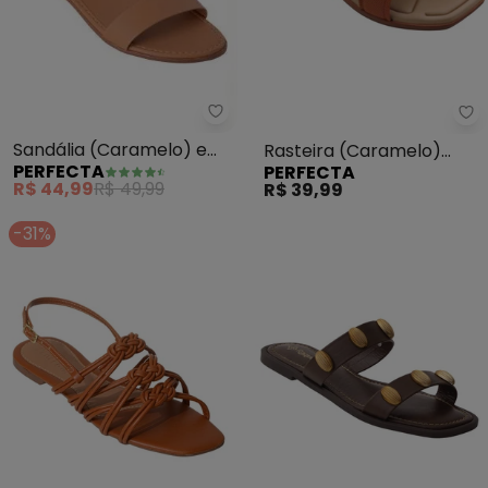
Perfecta - Sandália (Caramelo)
Pe
Sandália (Caramelo) em
Rasteira (Caramelo)
PERFECTA
PERFECTA
Sintético
com Tiras Transpassadas
R$ 44,99
R$ 49,99
R$ 39,99
-31%