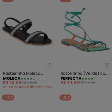
Moleca - Rasteirinha Moleca (P
Pe
Rasteirinha Moleca
Rasteirinha (Verde) com
MOLECA
PERFECTA
(Preto) em Sintético
Fechamento em
R$ 59,99
R$ 89,99
R$ 44,99
R$ 59,99
Amarração
ou
2x
de
R$ 29,99
sem
juros
-40%
-30%