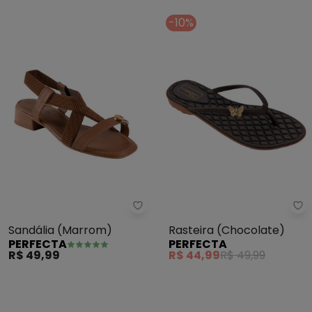
-10%
Perfecta - Sandália (Marrom)
Pe
Sandália (Marrom)
Rasteira (Chocolate)
PERFECTA
PERFECTA
R$ 49,99
R$ 44,99
R$ 49,99