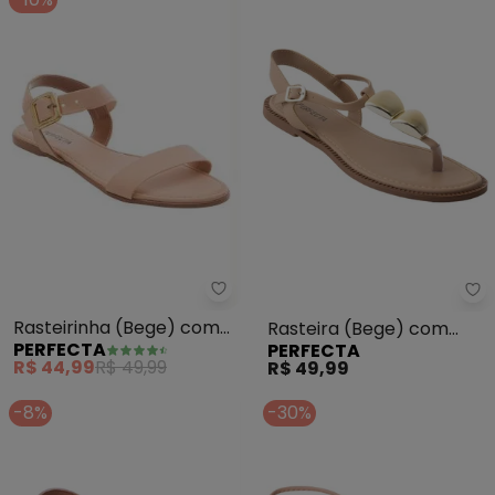
Perfecta - Rasteirinha (Bege) 
Pe
Rasteirinha (Bege) com
Rasteira (Bege) com
PERFECTA
PERFECTA
Fivela Dourada
Adereço Dourado
R$ 44,99
R$ 49,99
R$ 49,99
-8%
-30%