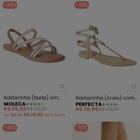
-33%
-33%
Moleca - Rasterinha (Nude) em 
Pe
Rasterinha (Nude) em
Rasteirinha (Areia) com
MOLECA
PERFECTA
Sisntético
Amarração
R$ 59,99
R$ 89,99
R$ 39,99
R$ 59,99
ou
2x
de
R$ 29,99
sem
juros
-33%
-10%