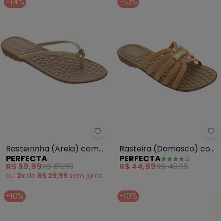
-14%
-10%
Perfecta - Rasteirinha (Areia) 
Pe
Rasteirinha (Areia) com
Rasteira (Damasco) com
PERFECTA
PERFECTA
Palmilha Confort
Palmilha Confort
R$ 59,99
R$ 69,99
R$ 44,99
R$ 49,99
ou
2x
de
R$ 29,99
sem
juros
-10%
-10%