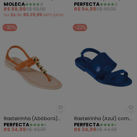
MOLECA
PERFECTA
em Sintético
Enfeite no Cabedal
R$ 59,99
R$ 89,99
R$ 54,99
R$ 69,99
ou
2x
de
R$ 29,99
sem
juros
-30%
-22%
Perfecta - Rasteirinha (Abóbo
Pe
Rasteirinha (Abóbora)
Rasteirinha (Azul) com
PERFECTA
PERFECTA
com Adereço Dourado
Fivela
R$ 34,99
R$ 49,99
R$ 34,99
R$ 44,99