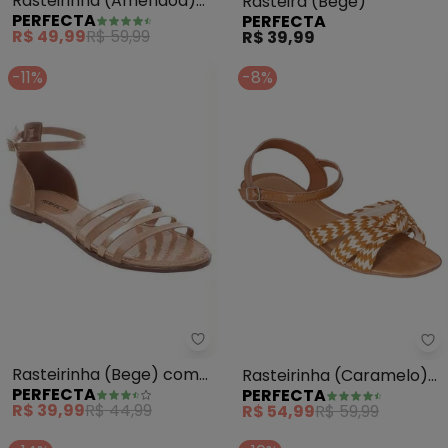
Rasteirinha (Amendoa)
Rasteira (Bege)
PERFECTA
PERFECTA
com Tiras Transpassadas
R$ 49,99
R$ 59,99
R$ 39,99
-11%
-8%
Perfecta - Rasteirinha (Bege) c
Pe
Rasteirinha (Bege) com
Rasteirinha (Caramelo)
PERFECTA
PERFECTA
Tiras em Sintético Verniz
com Detalhe de
R$ 39,99
R$ 44,99
R$ 54,99
R$ 59,99
Amarração