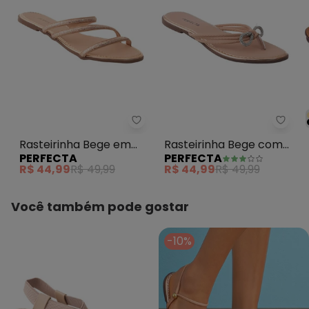
Perfecta - Rasteirinha Bege em 
Perfe
Rasteirinha Bege em
Rasteirinha Bege com
PERFECTA
PERFECTA
Sintético
Detalhe de Laço em
R$ 44,99
R$ 49,99
R$ 44,99
R$ 49,99
Strass
Você também pode gostar
-10%