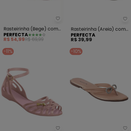
Perfecta - Rasteirinha (Bege)
Pe
Rasteirinha (Bege) com
Rasteirinha (Areia) com
PERFECTA
PERFECTA
Fechamento em Zíper
Solado Flexível
R$ 54,99
R$ 69,99
R$ 39,99
-11%
-10%
Perfecta - Sandália (Rosê) Det
Pe