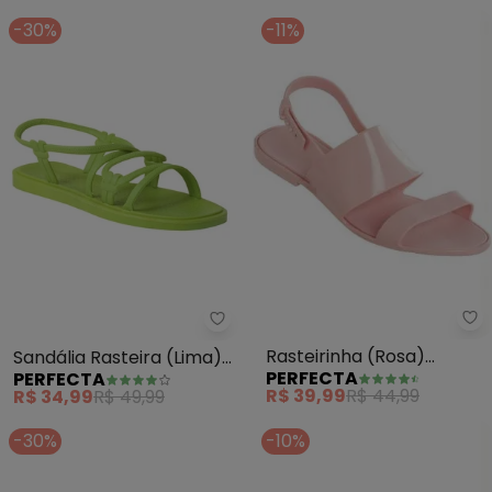
-30%
-11%
Pe
Perfecta - Sandália Rasteira (Li
Rasteirinha (Rosa)
Sandália Rasteira (Lima)
PERFECTA
PERFECTA
Modelo Full Plastic
em Full Plastic
R$ 39,99
R$ 44,99
R$ 34,99
R$ 49,99
-30%
-10%