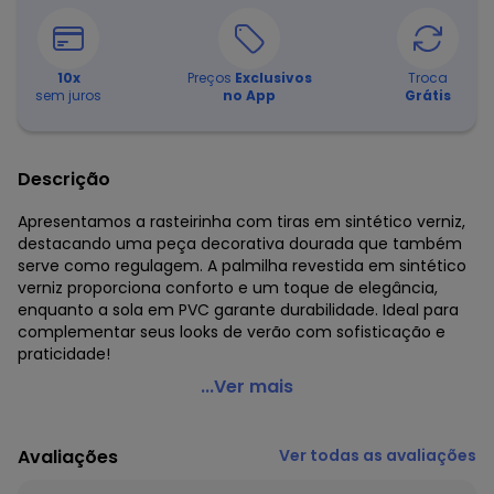
10
x
Preços
Exclusivos
Troca
sem juros
no App
Grátis
Descrição
Apresentamos a rasteirinha com tiras em sintético verniz,
destacando uma peça decorativa dourada que também
serve como regulagem. A palmilha revestida em sintético
verniz proporciona conforto e um toque de elegância,
enquanto a sola em PVC garante durabilidade. Ideal para
complementar seus looks de verão com sofisticação e
praticidade!
Perfecta - Rasteirinha Nude em Verniz com Tiras
...Ver mais
Ajustáveis
Código do produto: 3222570
Avaliações
Ver todas as avaliações