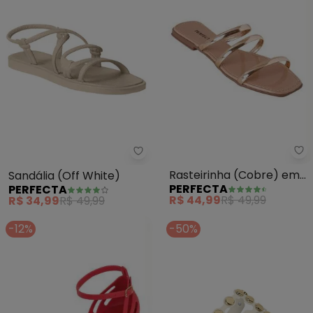
Pe
Perfecta - Sandália (Off White)
Rasteirinha (Cobre) em
Sandália (Off White)
PERFECTA
PERFECTA
Sintético Metalizado
R$ 44,99
R$ 49,99
R$ 34,99
R$ 49,99
-12%
-50%