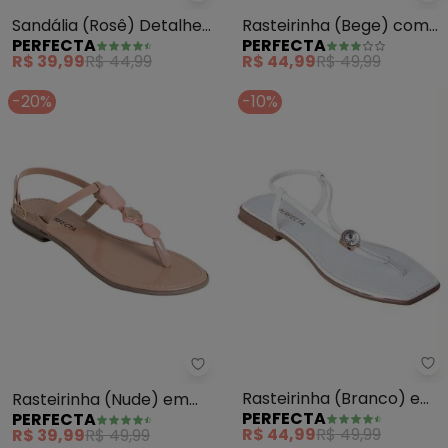
Sandália (Rosê) Detalhe
Rasteirinha (Bege) com
PERFECTA
PERFECTA
Laço
Detalhe de Laço em
R$ 39,99
R$ 44,99
R$ 44,99
R$ 49,99
Strass
-20%
-10%
Pe
Perfecta - Rasteirinha (Nude) e
Rasteirinha (Branco) em
Rasteirinha (Nude) em
PERFECTA
PERFECTA
Verniz
Sintético
R$ 44,99
R$ 49,99
R$ 39,99
R$ 49,99