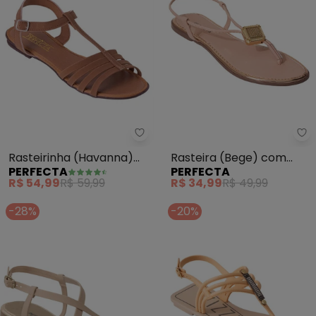
Perfecta - Rasteirinha (Havann
Pe
Rasteirinha (Havanna)
Rasteira (Bege) com
PERFECTA
PERFECTA
em Sintético
Adereço Dourado
R$ 54,99
R$ 59,99
R$ 34,99
R$ 49,99
-28%
-20%