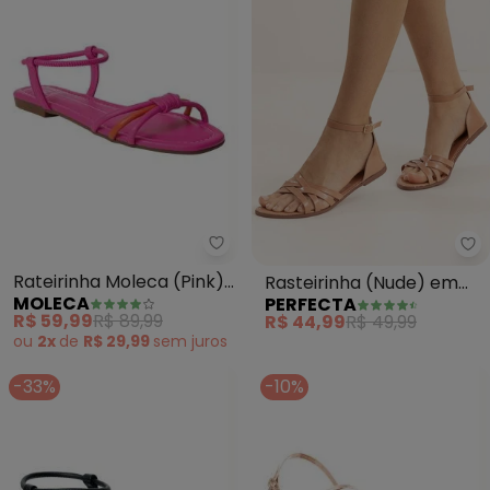
Moleca - Rateirinha Moleca (Pi
Pe
Rateirinha Moleca (Pink)
Rasteirinha (Nude) em
MOLECA
PERFECTA
em Sintétco
Verniz
R$ 59,99
R$ 89,99
R$ 44,99
R$ 49,99
ou
2x
de
R$ 29,99
sem
juros
-33%
-10%