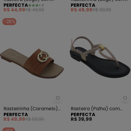
PERFECTA
PERFECTA
Adereço Dourado
Elástico
R$ 44,99
R$ 49,99
R$ 49,99
R$ 69,99
-28%
Perfecta - Rasteirinha (Carame
Pe
Rasteirinha (Caramelo)
Rasteira (Palha) com
PERFECTA
PERFECTA
com Solado Flexível
Adereço Dourado
R$ 49,99
R$ 69,99
R$ 39,99
-10%