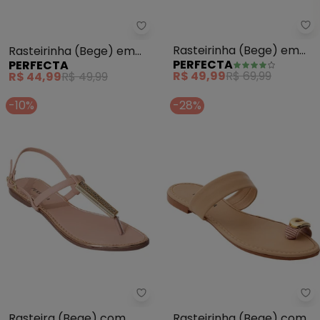
Pe
Perfecta - Rasteirinha (Bege) e
Rasteirinha (Bege) em
Rasteirinha (Bege) em
PERFECTA
PERFECTA
Sintético Verniz
Sintético
R$ 49,99
R$ 69,99
R$ 44,99
R$ 49,99
-10%
-28%
Perfecta - Rasteira (Bege) co
Pe
Rasteira (Bege) com
Rasteirinha (Bege) com