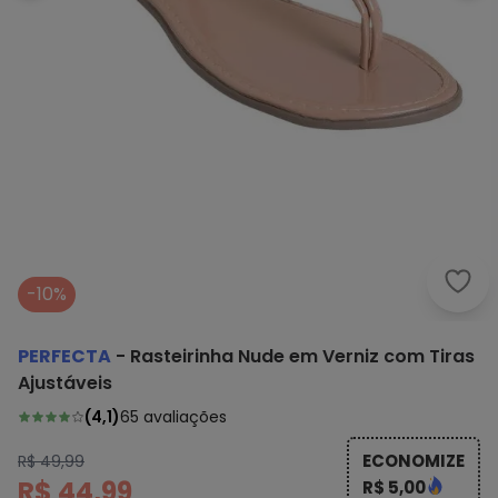
Perf
-10%
PERFECTA
-
Rasteirinha Nude em Verniz com Tiras
Ajustáveis
(
4,1
)
65
avaliações
ECONOMIZE
R$ 49,99
R$ 44,99
R$ 5,00