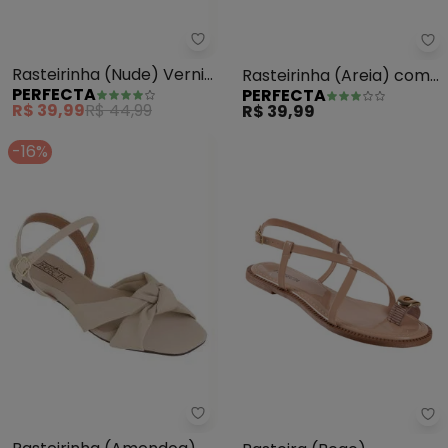
Perfecta - Rasteirinha (Nude) 
Pe
Rasteirinha (Nude) Verniz
Rasteirinha (Areia) com
PERFECTA
PERFECTA
com Laço Decorativo
Solado Flexível
R$ 39,99
R$ 44,99
R$ 39,99
-16%
Perfecta - Rasteirinha (Amend
Pe