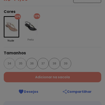
Cores
10%
10%
Preta
Nude
Tamanhos
34
35
36
37
38
39
Adicionar na sacola
Desejos
Compartilhar