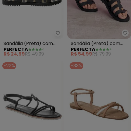
Perfecta - Sandália (Preta) 
Pe
Sandália (Preta) com
Sandália (Preta) com
PERFECTA
PERFECTA
Fechamento em Botões
Cabedal Vazado
R$ 24,99
R$ 49,99
R$ 54,99
R$ 79,99
-22%
-33%