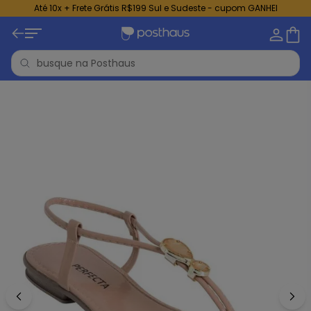
Até 10x + Frete Grátis R$199 Sul e Sudeste - cupom GANHEI