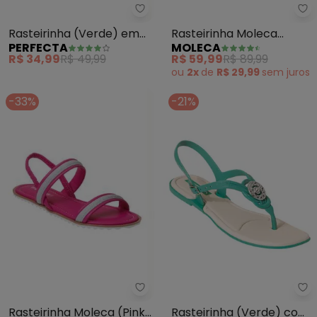
Perfecta - Rasteirinha (Verde) 
Mo
Rasteirinha (Verde) em
Rasteirinha Moleca
PERFECTA
MOLECA
Sintético
(Preta) em Sintético
R$ 34,99
R$ 49,99
R$ 59,99
R$ 89,99
ou
2x
de
R$ 29,99
sem
juros
-33%
-21%
Moleca - Rasteirinha Moleca (Pi
Pe
Rasteirinha Moleca (Pink)
Rasteirinha (Verde) com