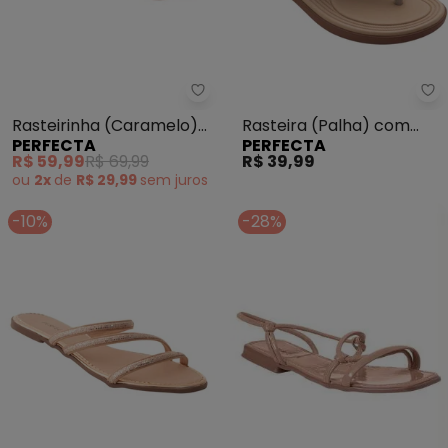
Perfecta - Rasteirinha (Carame
Pe
Rasteirinha (Caramelo)
Rasteira (Palha) com
PERFECTA
PERFECTA
com Palmilha Confort
Adereço Dourado
R$ 59,99
R$ 69,99
R$ 39,99
ou
2x
de
R$ 29,99
sem
juros
-10%
-28%