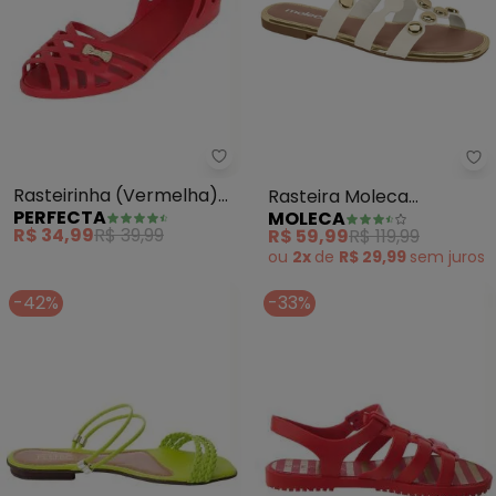
Perfecta - Rasteirinha (Vermel
Mo
Rasteirinha (Vermelha)
Rasteira Moleca
PERFECTA
MOLECA
com Detalhe de Laço
(Branca)
R$ 34,99
R$ 39,99
R$ 59,99
R$ 119,99
ou
2x
de
R$ 29,99
sem
juros
-42%
-33%