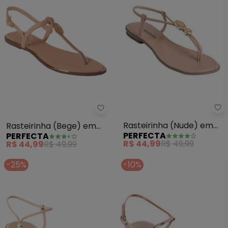
Pe
Perfecta - Rasteirinha (Bege) e
Rasteirinha (Nude) em
Rasteirinha (Bege) em
PERFECTA
PERFECTA
Verniz com Tiras
Sintético
R$ 44,99
R$ 49,99
R$ 44,99
R$ 49,99
Ajustáveis
-25%
-10%