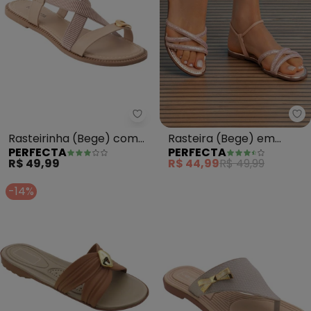
Perfecta - Rasteirinha (Bege) c
Pe
Rasteirinha (Bege) com
Rasteira (Bege) em
PERFECTA
PERFECTA
Elástico
Material Sintético
R$ 49,99
R$ 44,99
R$ 49,99
-14%