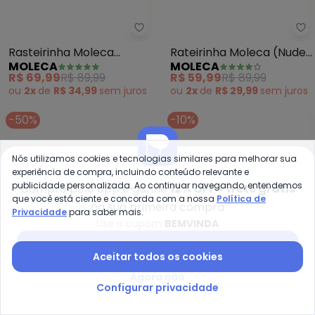
Moleca - Rasteirinha Moleca (P
Mo
Rasteirinha Moleca
Rateirinha Moleca (Nude)
MOLECA
MOLECA
(Preto) em Sintético
em Sintético
R$ 69,99
R$ 89,99
R$ 59,99
R$ 89,99
ou
2x
de
R$ 34,99
sem
juros
ou
2x
de
R$ 29,99
sem
juros
-50%
-10%
Nós utilizamos cookies e tecnologias similares para melhorar sua
experiência de compra, incluindo conteúdo relevante e
publicidade personalizada. Ao continuar navegando, entendemos
Compre pelo app e ganhe
12% OFF + frete grátis
que você está ciente e concorda com a nossa
Política de
na sua primeira compra
Privacidade
para saber mais.
Use o cupom
BEMVINDA
Baixar app Posthaus
Aceitar todos os cookies
Agora não
Configurar privacidade
Pe
Moleca - Rasteira Moleca (Bra