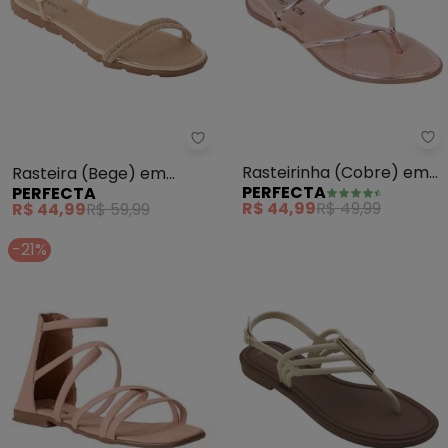
Pe
Perfecta - Rasteira (Bege) em 
Rasteirinha (Cobre) em
Rasteira (Bege) em
PERFECTA
PERFECTA
Sintético Metalizado
Sintético com Strass
R$ 44,99
R$ 49,99
R$ 44,99
R$ 59,99
-21%