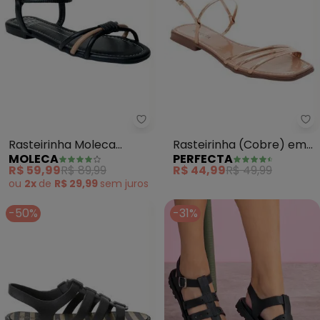
Moleca - Rasteirinha Moleca (P
Pe
Rasteirinha Moleca
Rasteirinha (Cobre) em
MOLECA
PERFECTA
(Preta) em Sintético
Sintético Verniz
R$ 59,99
R$ 89,99
R$ 44,99
R$ 49,99
ou
2x
de
R$ 29,99
sem
juros
-50%
-31%