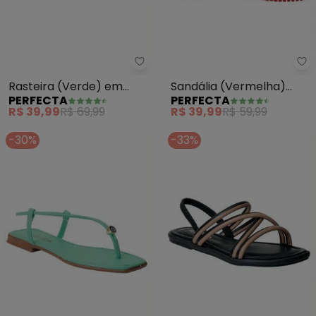
Perfecta - Rasteira (Verde) em 
Pe
Rasteira (Verde) em
Sandália (Vermelha)
PERFECTA
PERFECTA
Sintético
com Fechamento em
R$ 39,99
R$ 69,99
R$ 39,99
R$ 59,99
Botões
-30%
-33%