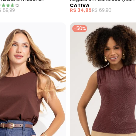
CATIVA
$ 89,99
R$ 34,95
R$ 69,90
-50%