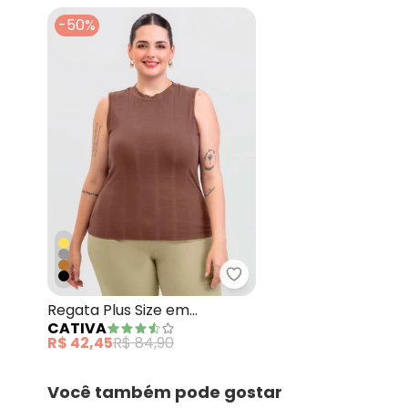
-50%
Cativa - Regata Plus S
Regata Plus Size em
CATIVA
Canelado Marrom
R$ 42,45
R$ 84,90
Você também pode gostar