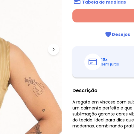
Tabela de medidas
Desejos
10
x
sem juros
Descrição
A regata em viscose com sub
um caimento perfeito e que 
sublimação garante cores vi
do tecido. Ideal para dias qu
modernas, combinando pratic