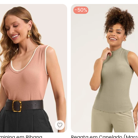
-50%
ta em Canelado (Marrom)
Rovitex - Regata Feminina em 
minina em Ribana
Regata em Ca