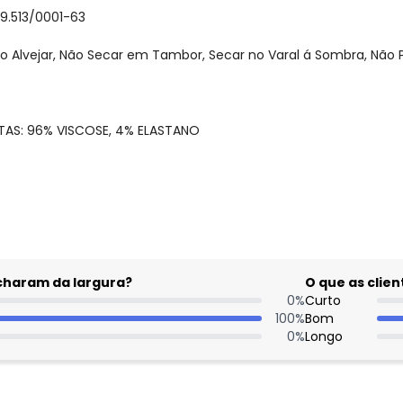
59.513/0001-63
o Alvejar, Não Secar em Tambor, Secar no Varal á Sombra, Não 
STAS: 96% VISCOSE, 4% ELASTANO
gum dia do mês, para o menor tamanho disponível.
acharam da largura?
O que as cli
0
%
Curto
100
%
Bom
0
%
Longo