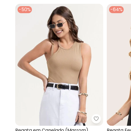
-50%
-64%
Habana - Rega
Regata em Canelado (Marrom)
Regata Fe