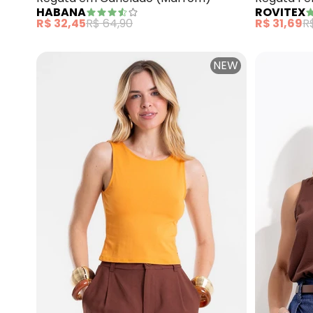
HABANA
ROVITEX
(Marrom)
R$ 32,45
R$ 64,90
R$ 31,69
R
NEW