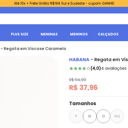
Até 10x + Frete Grátis R$199 Sul e Sudeste - cupom GANHEI
PLUS SIZE
MENINAS
MENINOS
CALÇADOS
- Regata em Viscose Caramelo
HABANA
-
Regata em Vi
(
4,0
)
4
avaliações
R$ 94,90
R$ 37,96
Tamanhos
P
M
G
GG