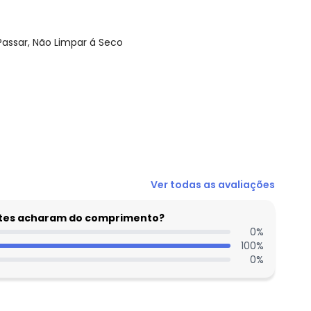
Passar, Não Limpar á Seco
N/D*
Ver todas as avaliações
N/D*
N/D*
entes acharam do comprimento?
N/D*
0
%
100
%
R$ 28,47
0
%
R$ 37,96
N/D*