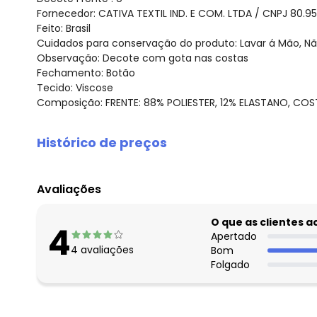
Fornecedor: CATIVA TEXTIL IND. E COM. LTDA / CNPJ 80.9
Feito: Brasil
Cuidados para conservação do produto: Lavar á Mão, Nã
Observação: Decote com gota nas costas
Fechamento: Botão
Tecido: Viscose
Composição: FRENTE: 88% POLIESTER, 12% ELASTANO, CO
Histórico de preços
O preço apresentado abaixo é o menor oferecido em al
agosto/2026
Avaliações
julho/2026
junho/2026
O que as clientes 
4
maio/2026
Apertado
4
avaliações
Bom
abril/2026
Folgado
março/2026
fevereiro/2026