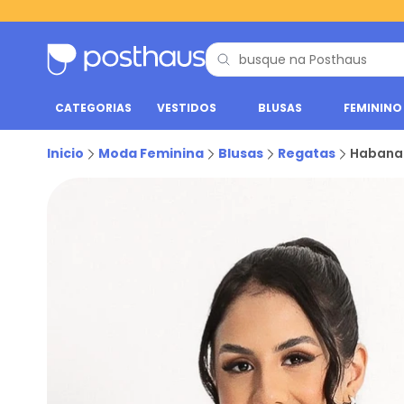
CATEGORIAS
VESTIDOS
BLUSAS
FEMININO
Inicio
Moda Feminina
Blusas
Regatas
Habana 