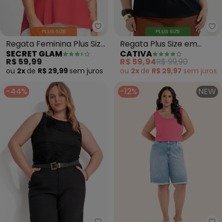
Secret Glam - Regata Feminina 
Ca
Regata Feminina Plus Size
Regata Plus Size em
SECRET GLAM
CATIVA
(Vermelho)
Viscose (Preto)
R$ 59,99
R$ 59,94
R$ 99,90
ou
2x
de
R$ 29,99
sem
juros
ou
2x
de
R$ 29,97
sem
juros
-44%
-12%
NEW