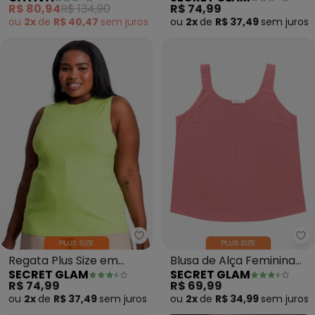
Viscose (Laranja Escuro)
Ribana Canelada (Azul)
R$ 80,94
R$ 134,90
R$ 74,99
ou
2x
de
R$ 40,47
sem
juros
ou
2x
de
R$ 37,49
sem
juros
Secret Glam - Regata Plus Siz
Se
Regata Plus Size em
Blusa de Alça Feminina
SECRET GLAM
SECRET GLAM
Ribana Canelada (Verde)
Plus Size (Rosa)
R$ 74,99
R$ 69,99
ou
2x
de
R$ 37,49
sem
juros
ou
2x
de
R$ 34,99
sem
juros