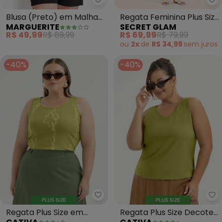
Marguerite - Blusa (Preto) em 
Se
Blusa (Preto) em Malha
Regata Feminina Plus Size
MARGUERITE
SECRET GLAM
Crepe Plissada
(Rosa)
R$ 49,99
R$ 89,99
R$ 69,99
R$ 79,99
ou
2x
de
R$ 34,99
sem
juros
-40%
-40%
Cativa - Regata Plus Size em Vi
Ca
Regata Plus Size em
Regata Plus Size Decote