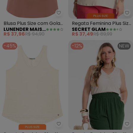
Lunender Mais Mulher - Blusa P
Se
Blusa Plus Size com Gola
Regata Feminina Plus Size
LUNENDER MAIS MULHER
SECRET GLAM
Franzida Crepe (Bege)
(Bege)
R$ 37,96
R$ 94,90
R$ 37,49
R$ 89,99
-45%
-12%
NEW
Secret Glam - Regata Feminina 
Se