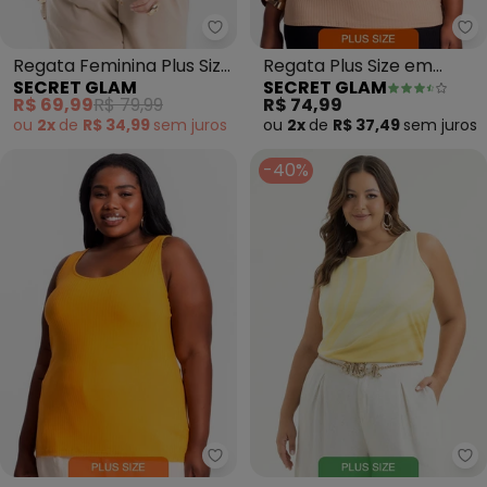
Secret Glam - Regata Feminina P
Se
Regata Feminina Plus Size
Regata Plus Size em
SECRET GLAM
SECRET GLAM
(Preto)
Ribana Canelada
R$ 69,99
R$ 79,99
R$ 74,99
(Marrom)
ou
2x
de
R$ 34,99
sem
juros
ou
2x
de
R$ 37,49
sem
juros
-40%
Secret Glam - Regata Plus Siz
Ca