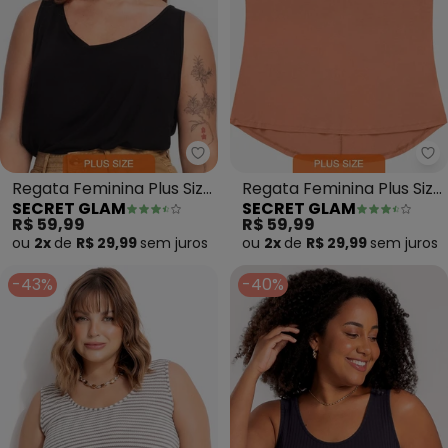
Secret Glam - Regata Feminina P
Se
Regata Feminina Plus Size
Regata Feminina Plus Size
SECRET GLAM
SECRET GLAM
(Preto)
(Marrom)
R$ 59,99
R$ 59,99
ou
2x
de
R$ 29,99
sem
juros
ou
2x
de
R$ 29,99
sem
juros
-43%
-40%