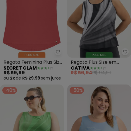
Secret Glam - Regata Feminina P
Ca
Regata Feminina Plus Size
Regata Plus Size em
SECRET GLAM
CATIVA
(Laranja)
Misturinha (Preto)
R$ 59,99
R$ 56,94
R$ 94,90
ou
2x
de
R$ 29,99
sem
juros
-40%
-50%