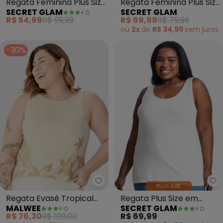
Regata Feminina Plus Size
Regata Feminina Plus Size
SECRET GLAM
SECRET GLAM
(Bege)
(Bege)
R$ 54,99
R$ 99,99
R$ 69,99
R$ 79,99
ou
2x
de
R$ 34,99
sem
juros
-30%
Malwee - Regata Evasê Tropical
Se
Regata Evasê Tropical
Regata Plus Size em
MALWEE
SECRET GLAM
Plus(Off White)
Ribana Canelada (Bege)
R$ 76,30
R$ 109,00
R$ 69,99