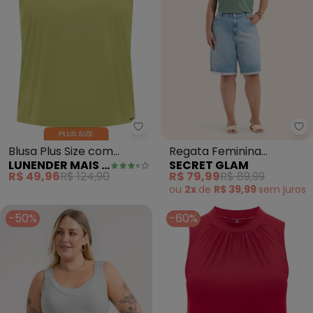
Lunender Mais Mulher - Blusa P
Se
Blusa Plus Size com
Regata Feminina
LUNENDER MAIS MULHER
SECRET GLAM
Franzidos em Malha
Canelada Plus Size
R$ 49,96
R$ 124,90
R$ 79,99
R$ 89,99
(Verde)
(Verde)
ou
2x
de
R$ 39,99
sem
juros
-50%
-60%