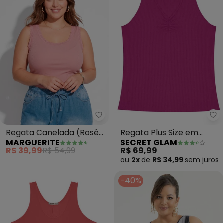
Marguerite - Regata Canelada (
Se
Regata Canelada (Rosê)
Regata Plus Size em
MARGUERITE
SECRET GLAM
Plus Size Marguerite
Ribana Canelada (Roxo)
R$ 39,99
R$ 54,99
R$ 69,99
ou
2x
de
R$ 34,99
sem
juros
-40%