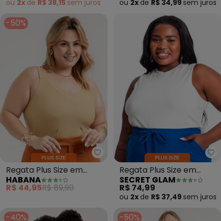
ou
2x
de
R$ 38,15
sem
juros
ou
2x
de
R$ 34,99
sem
juros
-50%
Habana - Regata Plus Size em 
Se
Regata Plus Size em
Regata Plus Size em
HABANA
SECRET GLAM
Canelado (Bege)
Ribana Canelada (Bege)
R$ 44,95
R$ 89,90
R$ 74,99
ou
2x
de
R$ 37,49
sem
juros
-40%
-50%