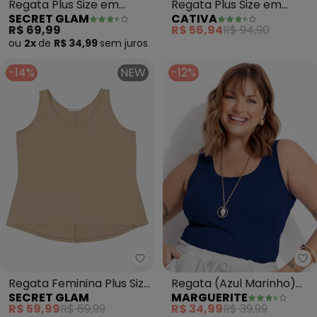
Regata Plus Size em
Regata Plus Size em
SECRET GLAM
CATIVA
Ribana Canelada
Misturinha (Amarelo
R$ 69,99
R$ 56,94
R$ 94,90
(Amarelo)
Claro)
ou
2x
de
R$ 34,99
sem
juros
-14%
NEW
-12%
Secret Glam - Regata Feminina 
Ma
Regata Feminina Plus Size
Regata (Azul Marinho)
SECRET GLAM
MARGUERITE
(Marrom)
em Canelado
R$ 59,99
R$ 69,99
R$ 34,99
R$ 39,99