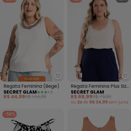
Secret Glam - Regata Feminina
Se
Regata Feminina (Bege)
Regata Feminina Plus Size
SECRET GLAM
SECRET GLAM
(Bege)
R$ 44,99
R$ 144,99
R$ 69,99
R$ 79,99
ou
2x
de
R$ 34,99
sem
juros
-56%