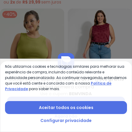
ou
2x
de
R$ 29,99
sem
juros
-40%
Nós utilizamos cookies e tecnologias similares para melhorar sua
experiência de compra, incluindo conteúdo relevante e
publicidade personalizada. Ao continuar navegando, entendemos
Compre pelo app e ganhe
12% OFF + frete grátis
que você está ciente e concorda com a nossa
Política de
na sua primeira compra
Privacidade
para saber mais.
Use o cupom
BEMVINDA
Cativa - Regata Plus Size Cane
Ma
Regata Plus Size
Blusa (Bordô) em Tule
Baixar app Posthaus
Aceitar todos os cookies
CATIVA
MARGUERITE
Canelada (Verde)
Floral
R$ 68,94
R$ 114,90
R$ 79,99
Agora não
ou
2x
de
R$ 34,47
sem
juros
ou
2x
de
R$ 39,99
sem
juros
Configurar privacidade
-11%
-11%
NEW