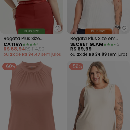
Cativa - Regata Plus Size Cane
Se
Regata Plus Size
Regata Plus Size em
CATIVA
SECRET GLAM
Canelada (Bege)
Ribana Canelada (Bege)
R$ 68,94
R$ 114,90
R$ 69,99
ou
2x
de
R$ 34,47
sem
juros
ou
2x
de
R$ 34,99
sem
juros
-60%
-58%