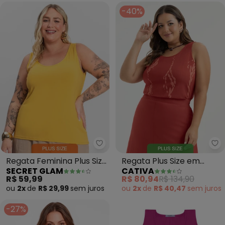
-40%
Secret Glam - Regata Feminina 
Ca
Regata Feminina Plus Size
Regata Plus Size em
SECRET GLAM
CATIVA
(Amarelo)
Viscose (Vermelho)
R$ 59,99
R$ 80,94
R$ 134,90
ou
2x
de
R$ 29,99
sem
juros
ou
2x
de
R$ 40,47
sem
juros
-27%