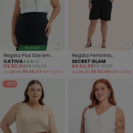
Cativa - Regata Plus Size em Vi
Se
Regata Plus Size em
Regata Feminina
CATIVA
SECRET GLAM
Viscose (Off White)
Estampada Viscose
R$ 80,94
R$ 134,90
R$ 84,99
R$ 99,99
(Bege)
ou
2x
de
R$ 40,47
sem
juros
ou
2x
de
R$ 42,49
sem
juros
-40%