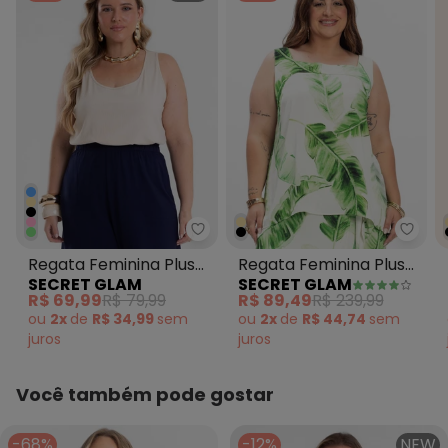
Tecido: Viscotorcion
Composição: Peca Total 4% Elastano 96% Viscose
Secret Glam - Regata Feminina 
Secre
Regata Feminina Plus
Regata Feminina Plus
SECRET GLAM
SECRET GLAM
Size Bege
Size Bege
R$ 69,99
R$ 79,99
R$ 89,49
R$ 239,99
ou
2x
de
R$ 34,99
sem
ou
2x
de
R$ 44,74
sem
juros
juros
Você também pode gostar
-68%
-12%
NEW