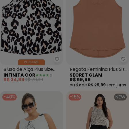
Infinita Cor - Blusa de Alça Plus
Se
Blusa de Alça Plus Size
Regata Feminina Plus Size
INFINITA COR
SECRET GLAM
(Bege)
(Bege)
R$ 34,99
R$ 79,99
R$ 59,99
ou
2x
de
R$ 29,99
sem
juros
-40%
-15%
NEW