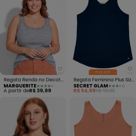
Marguerite - Regata Renda no D
Se
Regata Renda no Decote
Regata Feminina Plus Size
MARGUERITE
SECRET GLAM
(Mescla) Plus Size
(Azul)
A partir de
R$ 39,99
R$ 54,99
R$ 99,99