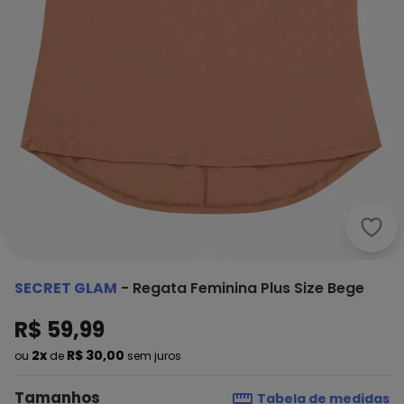
Secr
SECRET GLAM
-
Regata Feminina Plus Size Bege
R$ 59,99
2x
R$ 30,00
ou
de
sem juros
Tamanhos
Tabela de medidas