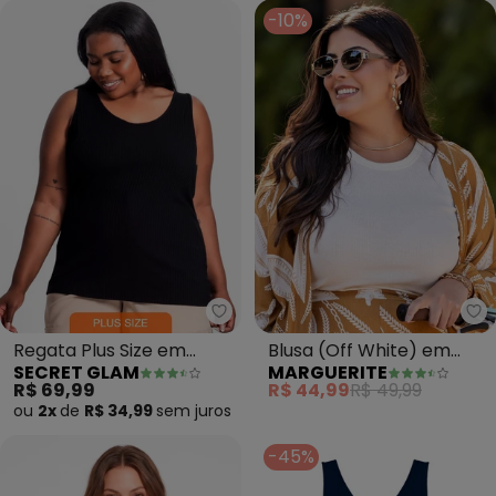
-10%
Secret Glam - Regata Plus Size
Ma
Regata Plus Size em
Blusa (Off White) em
SECRET GLAM
MARGUERITE
Ribana Canelada (Preto)
Canelado
R$ 69,99
R$ 44,99
R$ 49,99
ou
2x
de
R$ 34,99
sem
juros
-45%