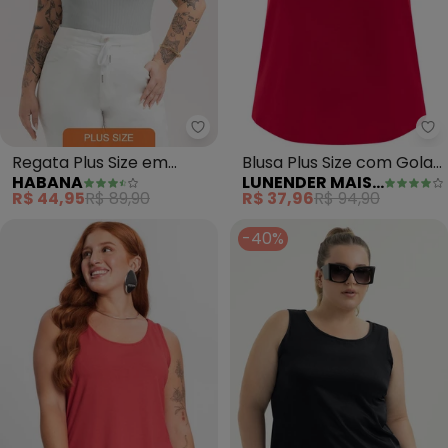
Habana - Regata Plus Size em C
Lu
Regata Plus Size em
Blusa Plus Size com Gola
HABANA
LUNENDER MAIS MULHER
Canelado (Cinza)
Franzida Crepe
R$ 44,95
R$ 89,90
R$ 37,96
R$ 94,90
(Vermelho)
-40%