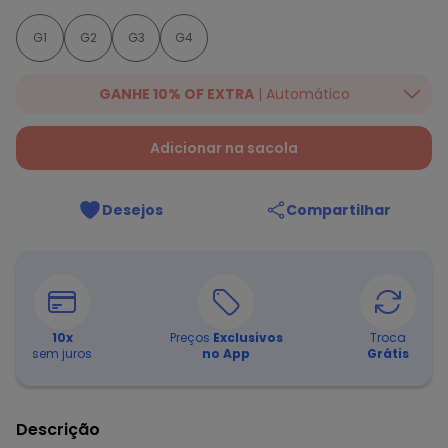
G1
G2
G3
G4
GANHE 10% OF EXTRA
| Automático
Ganhe 10% OFF em lista selecionada. Valido até 16/07/2026.
Desconto aplicado na finalização da compra.
Ver mais
Adicionar na sacola
produtos da campanha!
Desejos
Compartilhar
10
x
Preços
Exclusivos
Troca
sem juros
no App
Grátis
Descrição