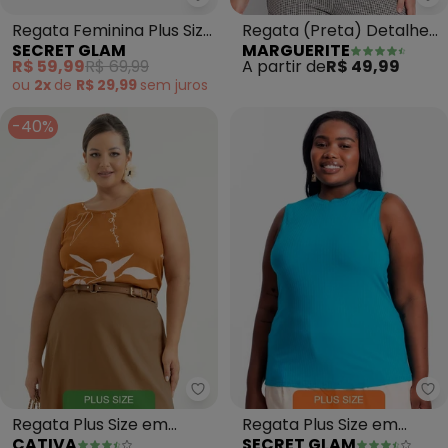
Secret Glam - Regata Feminina 
Ma
Regata Feminina Plus Size
Regata (Preta) Detalhe
SECRET GLAM
MARGUERITE
(Rosa)
Renda Plus Size
R$ 59,99
R$ 69,99
A partir de
R$ 49,99
ou
2x
de
R$ 29,99
sem
juros
-40%
Cativa - Regata Plus Size em Vi
Se
Regata Plus Size em
Regata Plus Size em
CATIVA
SECRET GLAM