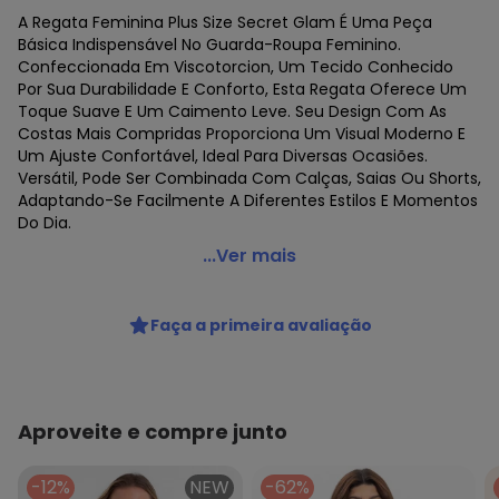
A Regata Feminina Plus Size Secret Glam É Uma Peça
Básica Indispensável No Guarda-Roupa Feminino.
Confeccionada Em Viscotorcion, Um Tecido Conhecido
Por Sua Durabilidade E Conforto, Esta Regata Oferece Um
Toque Suave E Um Caimento Leve. Seu Design Com As
Costas Mais Compridas Proporciona Um Visual Moderno E
Um Ajuste Confortável, Ideal Para Diversas Ocasiões.
Versátil, Pode Ser Combinada Com Calças, Saias Ou Shorts,
Adaptando-Se Facilmente A Diferentes Estilos E Momentos
Do Dia.
Secret Glam - Regata Feminina Plus Size Bege
...Ver mais
Código do produto: 7458120
Fornecedor: ROVITEX IND E COM DE MALHAS LTDA / CNPJ
Faça a primeira avaliação
79.233.672/0010-98
Feito: Brasil
Cuidados para conservação do produto: Lavar à mão.
Não usar alvejante.
Não usar secadora.
Aproveite e compre junto
Secar na sombra.
Passar temperatura mínima.
-12%
NEW
-62%
Não lavar a seco.