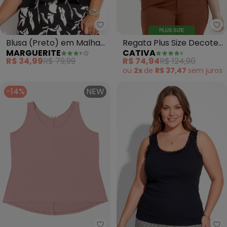
Marguerite - Blusa (Preto) em 
Ca
Blusa (Preto) em Malha
Regata Plus Size Decote
MARGUERITE
CATIVA
Matelassê
V em Viscose (Branco )
R$ 34,99
R$ 79,99
R$ 74,94
R$ 124,90
ou
2x
de
R$ 37,47
sem
juros
-14%
NEW