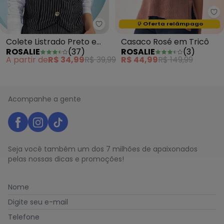
Ro
Oferta relâmpago
Rosalie - Colete Listrado Preto
Termina em:
10:35:37
Colete Listrado Preto e
Casaco Rosé em Tricô
ROSALIE
(
37
)
ROSALIE
(
3
)
Branco em Malha Fio Tint
A partir de
R$ 34,99
R$ 39,99
R$ 44,99
R$ 149,99
Acompanhe a gente
Seja você também um dos 7 milhões de apaixonados
pelas nossas dicas e promoções!
Nome
Digite seu e-mail
Telefone