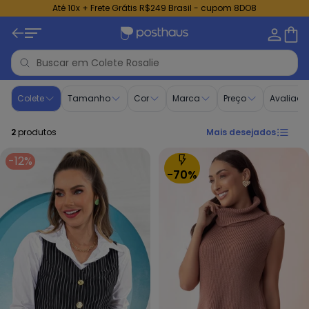
Até 10x + Frete Grátis R$249 Brasil - cupom 8DO8
Colete - Moda Evangélica | Rosalie
Colete
Tamanho
Cor
Marca
Preço
Avaliaçã
2
produtos
Mais desejados
-12%
-70%